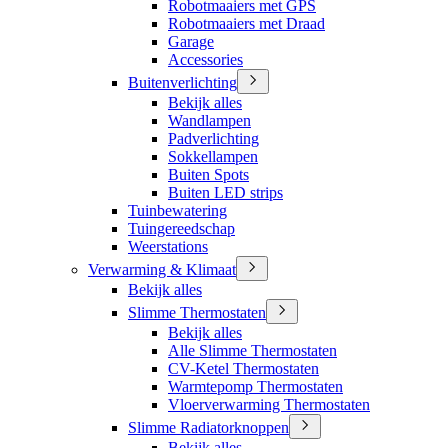
Robotmaaiers met GPS
Robotmaaiers met Draad
Garage
Accessories
Buitenverlichting
Bekijk alles
Wandlampen
Padverlichting
Sokkellampen
Buiten Spots
Buiten LED strips
Tuinbewatering
Tuingereedschap
Weerstations
Verwarming & Klimaat
Bekijk alles
Slimme Thermostaten
Bekijk alles
Alle Slimme Thermostaten
CV-Ketel Thermostaten
Warmtepomp Thermostaten
Vloerverwarming Thermostaten
Slimme Radiatorknoppen
Bekijk alles