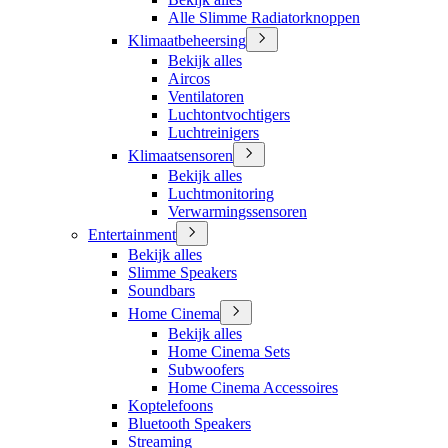
Alle Slimme Radiatorknoppen
Klimaatbeheersing
Bekijk alles
Aircos
Ventilatoren
Luchtontvochtigers
Luchtreinigers
Klimaatsensoren
Bekijk alles
Luchtmonitoring
Verwarmingssensoren
Entertainment
Bekijk alles
Slimme Speakers
Soundbars
Home Cinema
Bekijk alles
Home Cinema Sets
Subwoofers
Home Cinema Accessoires
Koptelefoons
Bluetooth Speakers
Streaming