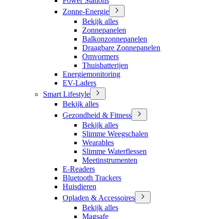
Power Stations
Zonne-Energie
Bekijk alles
Zonnepanelen
Balkonzonnepanelen
Draagbare Zonnepanelen
Omvormers
Thuisbatterijen
Energiemonitoring
EV-Laders
Smart Lifestyle
Bekijk alles
Gezondheid & Fitness
Bekijk alles
Slimme Weegschalen
Wearables
Slimme Waterflessen
Meetinstrumenten
E-Readers
Bluetooth Trackers
Huisdieren
Opladen & Accessoires
Bekijk alles
Magsafe