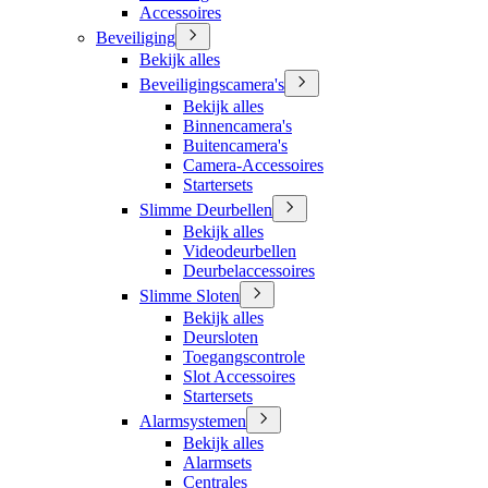
Accessoires
Beveiliging
Bekijk alles
Beveiligingscamera's
Bekijk alles
Binnencamera's
Buitencamera's
Camera-Accessoires
Startersets
Slimme Deurbellen
Bekijk alles
Videodeurbellen
Deurbelaccessoires
Slimme Sloten
Bekijk alles
Deursloten
Toegangscontrole
Slot Accessoires
Startersets
Alarmsystemen
Bekijk alles
Alarmsets
Centrales