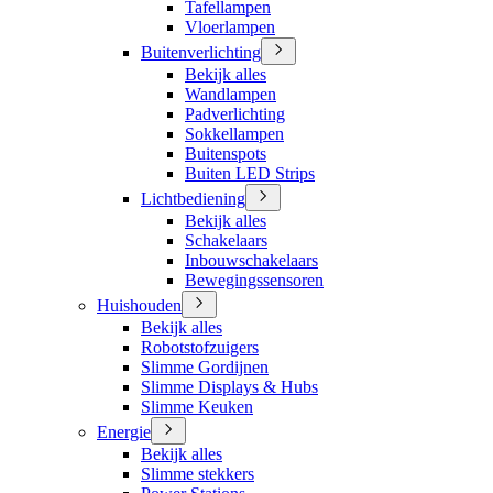
Tafellampen
Vloerlampen
Buitenverlichting
Bekijk alles
Wandlampen
Padverlichting
Sokkellampen
Buitenspots
Buiten LED Strips
Lichtbediening
Bekijk alles
Schakelaars
Inbouwschakelaars
Bewegingssensoren
Huishouden
Bekijk alles
Robotstofzuigers
Slimme Gordijnen
Slimme Displays & Hubs
Slimme Keuken
Energie
Bekijk alles
Slimme stekkers