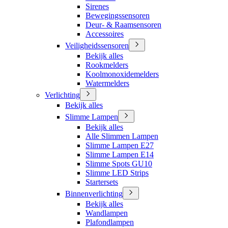
Sirenes
Bewegingssensoren
Deur- & Raamsensoren
Accessoires
Veiligheidssensoren
Bekijk alles
Rookmelders
Koolmonoxidemelders
Watermelders
Verlichting
Bekijk alles
Slimme Lampen
Bekijk alles
Alle Slimmen Lampen
Slimme Lampen E27
Slimme Lampen E14
Slimme Spots GU10
Slimme LED Strips
Startersets
Binnenverlichting
Bekijk alles
Wandlampen
Plafondlampen