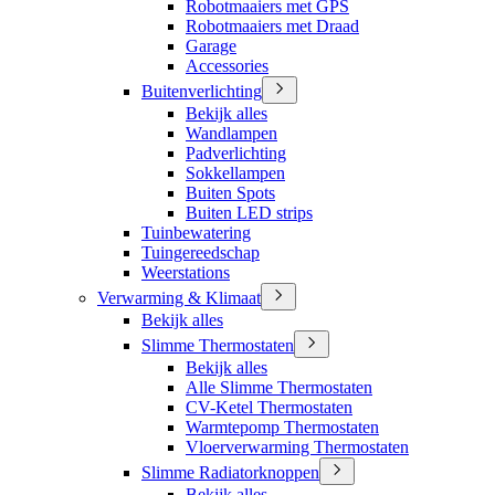
Robotmaaiers met GPS
Robotmaaiers met Draad
Garage
Accessories
Buitenverlichting
Bekijk alles
Wandlampen
Padverlichting
Sokkellampen
Buiten Spots
Buiten LED strips
Tuinbewatering
Tuingereedschap
Weerstations
Verwarming & Klimaat
Bekijk alles
Slimme Thermostaten
Bekijk alles
Alle Slimme Thermostaten
CV-Ketel Thermostaten
Warmtepomp Thermostaten
Vloerverwarming Thermostaten
Slimme Radiatorknoppen
Bekijk alles