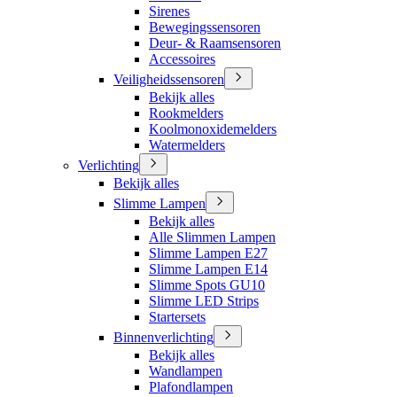
Sirenes
Bewegingssensoren
Deur- & Raamsensoren
Accessoires
Veiligheidssensoren
Bekijk alles
Rookmelders
Koolmonoxidemelders
Watermelders
Verlichting
Bekijk alles
Slimme Lampen
Bekijk alles
Alle Slimmen Lampen
Slimme Lampen E27
Slimme Lampen E14
Slimme Spots GU10
Slimme LED Strips
Startersets
Binnenverlichting
Bekijk alles
Wandlampen
Plafondlampen