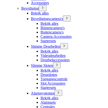
Accessoires
Beveiliging
Bekijk alles
Beveiligingscamera's
Bekijk alles
Binnencamera's
Buitencamera's
Camera-Accessoires
Startersets
Slimme Deurbellen
Bekijk alles
Videodeurbellen
Deurbelaccessoires
Slimme Sloten
Bekijk alles
Deursloten
Toegangscontrole
Slot Accessoires
Startersets
Alarmsystemen
Bekijk alles
Alarmsets
Centrales