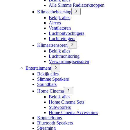
Alle Slimme Radiatorknoppen
Klimaatbeheersing
Bekijk alles
Aircos
Ventilatoren
Luchtontvochtigers
Luchtreinigers
Klimaatsensoren
Bekijk alles
Luchtmonitoring
Verwarmingssensoren
Entertainment
Bekijk alles
Slimme Speakers
Soundbars
Home Cinema
Bekijk alles
Home Cinema Sets
Subwoofers
Home Cinema Accessoires
Koptelefoons
Bluetooth Speakers
Streaming