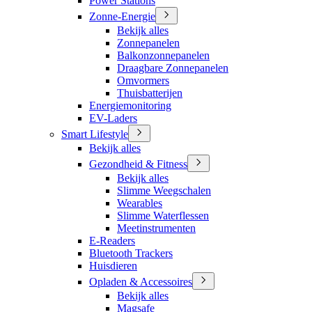
Power Stations
Zonne-Energie
Bekijk alles
Zonnepanelen
Balkonzonnepanelen
Draagbare Zonnepanelen
Omvormers
Thuisbatterijen
Energiemonitoring
EV-Laders
Smart Lifestyle
Bekijk alles
Gezondheid & Fitness
Bekijk alles
Slimme Weegschalen
Wearables
Slimme Waterflessen
Meetinstrumenten
E-Readers
Bluetooth Trackers
Huisdieren
Opladen & Accessoires
Bekijk alles
Magsafe