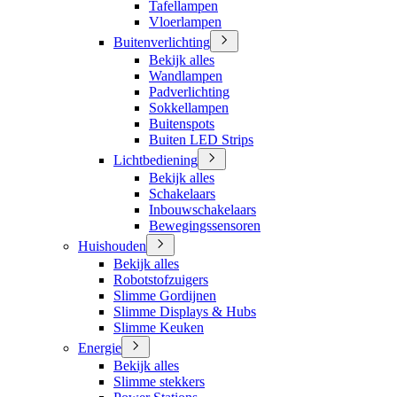
Tafellampen
Vloerlampen
Buitenverlichting
Bekijk alles
Wandlampen
Padverlichting
Sokkellampen
Buitenspots
Buiten LED Strips
Lichtbediening
Bekijk alles
Schakelaars
Inbouwschakelaars
Bewegingssensoren
Huishouden
Bekijk alles
Robotstofzuigers
Slimme Gordijnen
Slimme Displays & Hubs
Slimme Keuken
Energie
Bekijk alles
Slimme stekkers