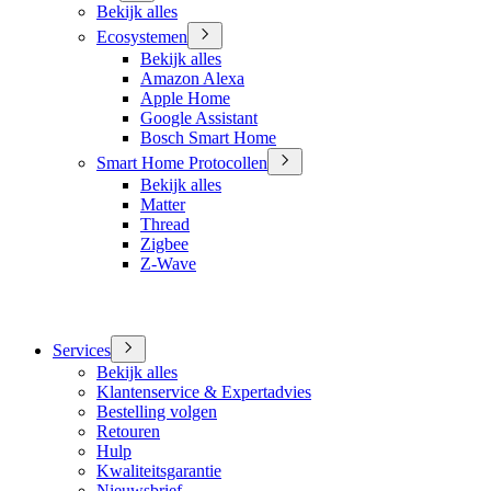
Bekijk alles
Ecosystemen
Bekijk alles
Amazon Alexa
Apple Home
Google Assistant
Bosch Smart Home
Smart Home Protocollen
Bekijk alles
Matter
Thread
Zigbee
Z-Wave
Services
Bekijk alles
Klantenservice & Expertadvies
Bestelling volgen
Retouren
Hulp
Kwaliteitsgarantie
Nieuwsbrief