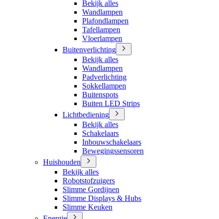
Bekijk alles
Wandlampen
Plafondlampen
Tafellampen
Vloerlampen
Buitenverlichting
Bekijk alles
Wandlampen
Padverlichting
Sokkellampen
Buitenspots
Buiten LED Strips
Lichtbediening
Bekijk alles
Schakelaars
Inbouwschakelaars
Bewegingssensoren
Huishouden
Bekijk alles
Robotstofzuigers
Slimme Gordijnen
Slimme Displays & Hubs
Slimme Keuken
Energie