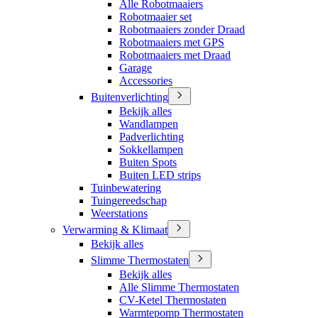
Alle Robotmaaiers
Robotmaaier set
Robotmaaiers zonder Draad
Robotmaaiers met GPS
Robotmaaiers met Draad
Garage
Accessories
Buitenverlichting
Bekijk alles
Wandlampen
Padverlichting
Sokkellampen
Buiten Spots
Buiten LED strips
Tuinbewatering
Tuingereedschap
Weerstations
Verwarming & Klimaat
Bekijk alles
Slimme Thermostaten
Bekijk alles
Alle Slimme Thermostaten
CV-Ketel Thermostaten
Warmtepomp Thermostaten