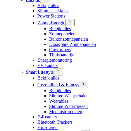
Bekijk alles
Slimme stekkers
Power Stations
Zonne-Energie
Bekijk alles
Zonnepanelen
Balkonzonnepanelen
Draagbare Zonnepanelen
Omvormers
Thuisbatterijen
Energiemonitoring
EV-Laders
Smart Lifestyle
Bekijk alles
Gezondheid & Fitness
Bekijk alles
Slimme Weegschalen
Wearables
Slimme Waterflessen
Meetinstrumenten
E-Readers
Bluetooth Trackers
Huisdieren