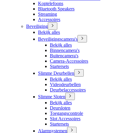
Koptelefoons
Bluetooth Speakers
Streaming
Accessoires
Beveiliging
Bekijk alles
Beveiligingscamera's
Bekijk alles
Binnencamera's
Buitencamera's
Camera-Accessoires
Startersets
Slimme Deurbellen
Bekijk alles
Videodeurbellen
Deurbelaccessoires
Slimme Sloten
Bekijk alles
Deursloten
Toegangscontrole
Slot Accessoires
Startersets
Alarmsystemen