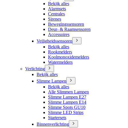
Bekijk alles
Alarmsets
Centrales
Sirenes
Bewegingssensoren
Deur- & Raamsensoren
Accessoires
Veiligheidssensoren
Bekijk alles
Rookmelders
Koolmonoxidemelders
Watermelders
Verlichting
Bekijk alles
Slimme Lampen
Bekijk alles
Alle Slimmen Lampen
Slimme Lampen E27
Slimme Lampen E14
Slimme Spots GU10
Slimme LED Strips
Startersets
Binnenverlichting