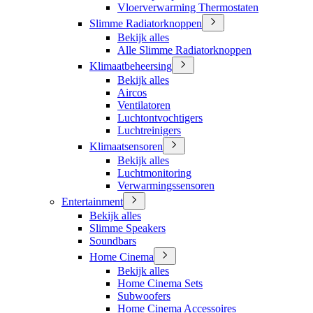
Vloerverwarming Thermostaten
Slimme Radiatorknoppen
Bekijk alles
Alle Slimme Radiatorknoppen
Klimaatbeheersing
Bekijk alles
Aircos
Ventilatoren
Luchtontvochtigers
Luchtreinigers
Klimaatsensoren
Bekijk alles
Luchtmonitoring
Verwarmingssensoren
Entertainment
Bekijk alles
Slimme Speakers
Soundbars
Home Cinema
Bekijk alles
Home Cinema Sets
Subwoofers
Home Cinema Accessoires