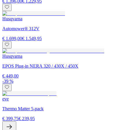
€ 1.396,00
€ 1.229,95
Husqvarna
Automower® 312V
€ 1.699,00
€ 1.549,95
Husqvarna
EPOS Plug-in NERA 320 / 430X / 450X
€ 449,00
-39 %
eve
Thermo Matter 5-pack
€ 399,75
€ 239,95