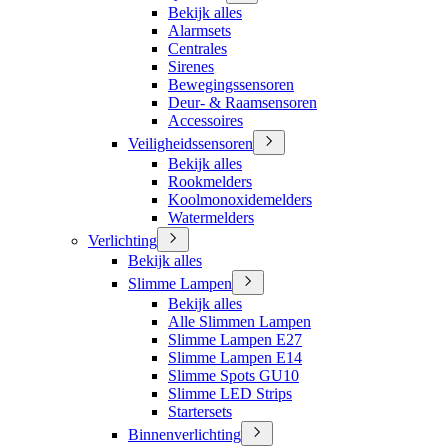
Bekijk alles
Alarmsets
Centrales
Sirenes
Bewegingssensoren
Deur- & Raamsensoren
Accessoires
Veiligheidssensoren
Bekijk alles
Rookmelders
Koolmonoxidemelders
Watermelders
Verlichting
Bekijk alles
Slimme Lampen
Bekijk alles
Alle Slimmen Lampen
Slimme Lampen E27
Slimme Lampen E14
Slimme Spots GU10
Slimme LED Strips
Startersets
Binnenverlichting