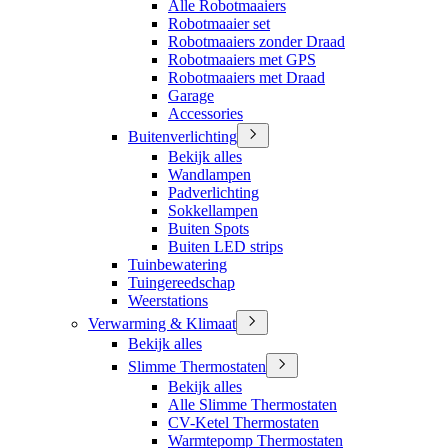
Alle Robotmaaiers
Robotmaaier set
Robotmaaiers zonder Draad
Robotmaaiers met GPS
Robotmaaiers met Draad
Garage
Accessories
Buitenverlichting
Bekijk alles
Wandlampen
Padverlichting
Sokkellampen
Buiten Spots
Buiten LED strips
Tuinbewatering
Tuingereedschap
Weerstations
Verwarming & Klimaat
Bekijk alles
Slimme Thermostaten
Bekijk alles
Alle Slimme Thermostaten
CV-Ketel Thermostaten
Warmtepomp Thermostaten