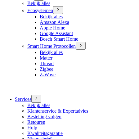
Bekijk alles
Ecosystemen
Bekijk alles
Amazon Alexa
Apple Home
Google Assistant
Bosch Smart Home
Smart Home Protocollen
Bekijk alles
Matter
Thread
Zigbee
Z-Wave
Services
Bekijk alles
Klantenservice & Expertadvies
Bestelling volgen
Retouren
Hulp
Kwaliteitsgarantie
Nieuwsbrief