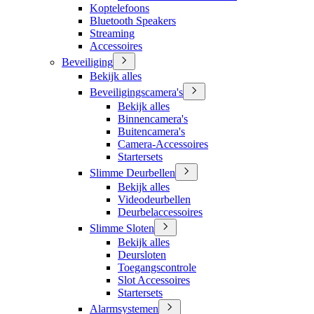
Koptelefoons
Bluetooth Speakers
Streaming
Accessoires
Beveiliging
Bekijk alles
Beveiligingscamera's
Bekijk alles
Binnencamera's
Buitencamera's
Camera-Accessoires
Startersets
Slimme Deurbellen
Bekijk alles
Videodeurbellen
Deurbelaccessoires
Slimme Sloten
Bekijk alles
Deursloten
Toegangscontrole
Slot Accessoires
Startersets
Alarmsystemen