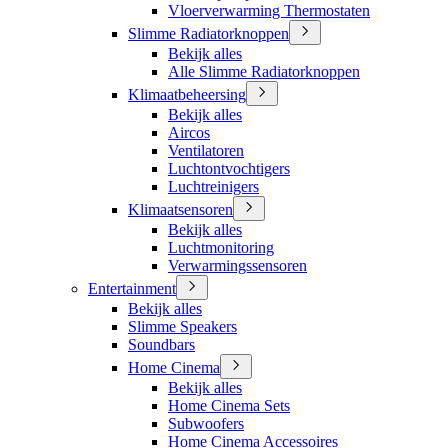
Vloerverwarming Thermostaten
Slimme Radiatorknoppen
Bekijk alles
Alle Slimme Radiatorknoppen
Klimaatbeheersing
Bekijk alles
Aircos
Ventilatoren
Luchtontvochtigers
Luchtreinigers
Klimaatsensoren
Bekijk alles
Luchtmonitoring
Verwarmingssensoren
Entertainment
Bekijk alles
Slimme Speakers
Soundbars
Home Cinema
Bekijk alles
Home Cinema Sets
Subwoofers
Home Cinema Accessoires