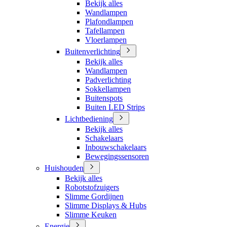
Bekijk alles
Wandlampen
Plafondlampen
Tafellampen
Vloerlampen
Buitenverlichting
Bekijk alles
Wandlampen
Padverlichting
Sokkellampen
Buitenspots
Buiten LED Strips
Lichtbediening
Bekijk alles
Schakelaars
Inbouwschakelaars
Bewegingssensoren
Huishouden
Bekijk alles
Robotstofzuigers
Slimme Gordijnen
Slimme Displays & Hubs
Slimme Keuken
Energie