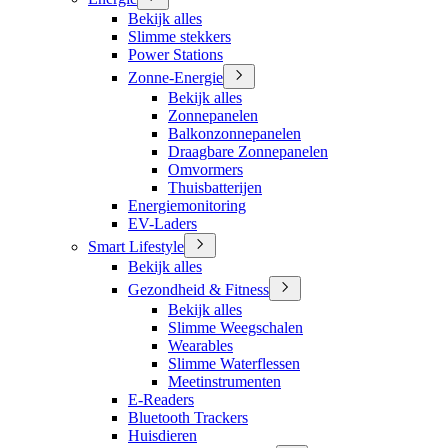
Bekijk alles
Slimme stekkers
Power Stations
Zonne-Energie
Bekijk alles
Zonnepanelen
Balkonzonnepanelen
Draagbare Zonnepanelen
Omvormers
Thuisbatterijen
Energiemonitoring
EV-Laders
Smart Lifestyle
Bekijk alles
Gezondheid & Fitness
Bekijk alles
Slimme Weegschalen
Wearables
Slimme Waterflessen
Meetinstrumenten
E-Readers
Bluetooth Trackers
Huisdieren