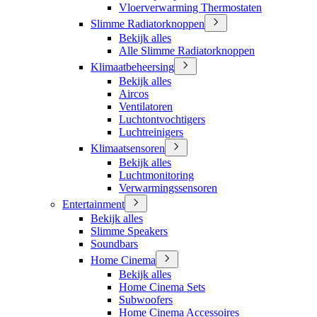
Vloerverwarming Thermostaten
Slimme Radiatorknoppen
Bekijk alles
Alle Slimme Radiatorknoppen
Klimaatbeheersing
Bekijk alles
Aircos
Ventilatoren
Luchtontvochtigers
Luchtreinigers
Klimaatsensoren
Bekijk alles
Luchtmonitoring
Verwarmingssensoren
Entertainment
Bekijk alles
Slimme Speakers
Soundbars
Home Cinema
Bekijk alles
Home Cinema Sets
Subwoofers
Home Cinema Accessoires