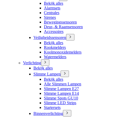
Bekijk alles
Alarmsets
Centrales
Sirenes
Bewegingssensoren
Deur- & Raamsensoren
Accessoires
Veiligheidssensoren
Bekijk alles
Rookmelders
Koolmonoxidemelders
Watermelders
Verlichting
Bekijk alles
Slimme Lampen
Bekijk alles
Alle Slimmen Lampen
Slimme Lampen E27
Slimme Lampen E14
Slimme Spots GU10
Slimme LED Strips
Startersets
Binnenverlichting