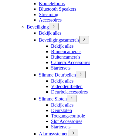
Koptelefoons
Bluetooth Speakers
Streaming
Accessoires
Beveiliging
Bekijk alles
Beveiligingscamera's
Bekijk alles
Binnencamera's
Buitencamera's
Camera-Accessoires
Startersets
Slimme Deurbellen
Bekijk alles
Videodeurbellen
Deurbelaccessoires
Slimme Sloten
Bekijk alles
Deursloten
Toegangscontrole
Slot Accessoires
Startersets
Alarmsystemen