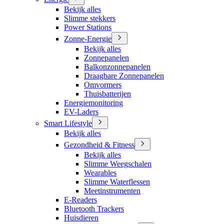
Bekijk alles
Slimme stekkers
Power Stations
Zonne-Energie
Bekijk alles
Zonnepanelen
Balkonzonnepanelen
Draagbare Zonnepanelen
Omvormers
Thuisbatterijen
Energiemonitoring
EV-Laders
Smart Lifestyle
Bekijk alles
Gezondheid & Fitness
Bekijk alles
Slimme Weegschalen
Wearables
Slimme Waterflessen
Meetinstrumenten
E-Readers
Bluetooth Trackers
Huisdieren