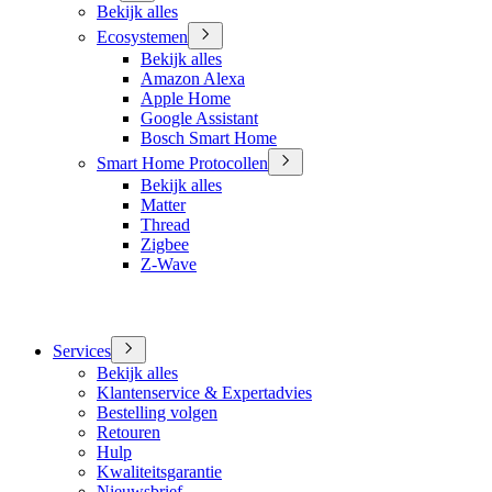
Bekijk alles
Ecosystemen
Bekijk alles
Amazon Alexa
Apple Home
Google Assistant
Bosch Smart Home
Smart Home Protocollen
Bekijk alles
Matter
Thread
Zigbee
Z-Wave
Services
Bekijk alles
Klantenservice & Expertadvies
Bestelling volgen
Retouren
Hulp
Kwaliteitsgarantie
Nieuwsbrief