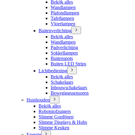
Bekijk alles
Wandlampen
Plafondlampen
Tafellampen
Vloerlampen
Buitenverlichting
Bekijk alles
Wandlampen
Padverlichting
Sokkellampen
Buitenspots
Buiten LED Strips
Lichtbediening
Bekijk alles
Schakelaars
Inbouwschakelaars
Bewegingssensoren
Huishouden
Bekijk alles
Robotstofzuigers
Slimme Gordijnen
Slimme Displays & Hubs
Slimme Keuken
Energie