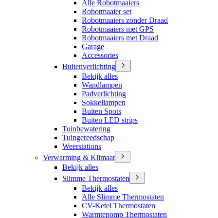
Alle Robotmaaiers
Robotmaaier set
Robotmaaiers zonder Draad
Robotmaaiers met GPS
Robotmaaiers met Draad
Garage
Accessories
Buitenverlichting
Bekijk alles
Wandlampen
Padverlichting
Sokkellampen
Buiten Spots
Buiten LED strips
Tuinbewatering
Tuingereedschap
Weerstations
Verwarming & Klimaat
Bekijk alles
Slimme Thermostaten
Bekijk alles
Alle Slimme Thermostaten
CV-Ketel Thermostaten
Warmtepomp Thermostaten