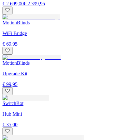
€ 2.699,00
€ 2.399,95
MotionBlinds
WiFi Bridge
€ 69,95
MotionBlinds
Upgrade Kit
€ 99,95
SwitchBot
Hub Mini
€ 35,00