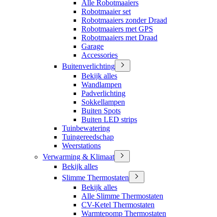
Alle Robotmaaiers
Robotmaaier set
Robotmaaiers zonder Draad
Robotmaaiers met GPS
Robotmaaiers met Draad
Garage
Accessories
Buitenverlichting
Bekijk alles
Wandlampen
Padverlichting
Sokkellampen
Buiten Spots
Buiten LED strips
Tuinbewatering
Tuingereedschap
Weerstations
Verwarming & Klimaat
Bekijk alles
Slimme Thermostaten
Bekijk alles
Alle Slimme Thermostaten
CV-Ketel Thermostaten
Warmtepomp Thermostaten