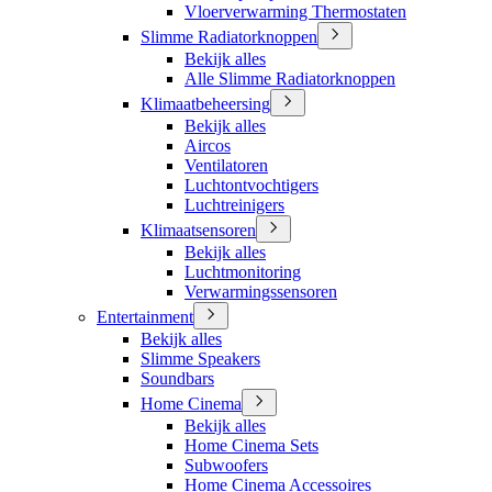
Vloerverwarming Thermostaten
Slimme Radiatorknoppen
Bekijk alles
Alle Slimme Radiatorknoppen
Klimaatbeheersing
Bekijk alles
Aircos
Ventilatoren
Luchtontvochtigers
Luchtreinigers
Klimaatsensoren
Bekijk alles
Luchtmonitoring
Verwarmingssensoren
Entertainment
Bekijk alles
Slimme Speakers
Soundbars
Home Cinema
Bekijk alles
Home Cinema Sets
Subwoofers
Home Cinema Accessoires