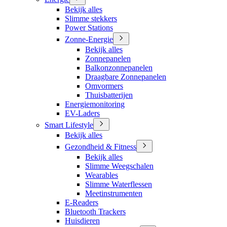
Bekijk alles
Slimme stekkers
Power Stations
Zonne-Energie
Bekijk alles
Zonnepanelen
Balkonzonnepanelen
Draagbare Zonnepanelen
Omvormers
Thuisbatterijen
Energiemonitoring
EV-Laders
Smart Lifestyle
Bekijk alles
Gezondheid & Fitness
Bekijk alles
Slimme Weegschalen
Wearables
Slimme Waterflessen
Meetinstrumenten
E-Readers
Bluetooth Trackers
Huisdieren