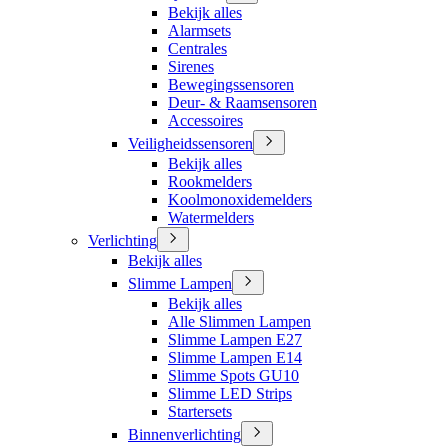
Bekijk alles
Alarmsets
Centrales
Sirenes
Bewegingssensoren
Deur- & Raamsensoren
Accessoires
Veiligheidssensoren
Bekijk alles
Rookmelders
Koolmonoxidemelders
Watermelders
Verlichting
Bekijk alles
Slimme Lampen
Bekijk alles
Alle Slimmen Lampen
Slimme Lampen E27
Slimme Lampen E14
Slimme Spots GU10
Slimme LED Strips
Startersets
Binnenverlichting