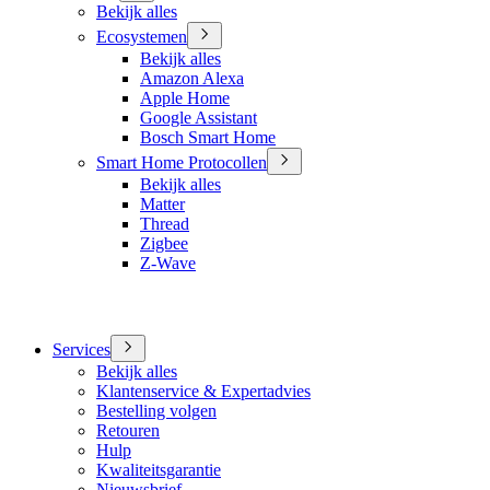
Bekijk alles
Ecosystemen
Bekijk alles
Amazon Alexa
Apple Home
Google Assistant
Bosch Smart Home
Smart Home Protocollen
Bekijk alles
Matter
Thread
Zigbee
Z-Wave
Services
Bekijk alles
Klantenservice & Expertadvies
Bestelling volgen
Retouren
Hulp
Kwaliteitsgarantie
Nieuwsbrief