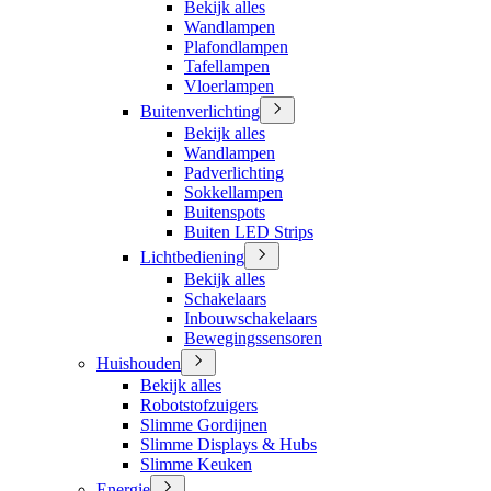
Bekijk alles
Wandlampen
Plafondlampen
Tafellampen
Vloerlampen
Buitenverlichting
Bekijk alles
Wandlampen
Padverlichting
Sokkellampen
Buitenspots
Buiten LED Strips
Lichtbediening
Bekijk alles
Schakelaars
Inbouwschakelaars
Bewegingssensoren
Huishouden
Bekijk alles
Robotstofzuigers
Slimme Gordijnen
Slimme Displays & Hubs
Slimme Keuken
Energie