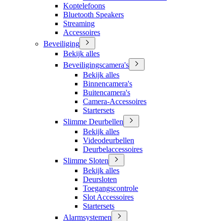
Koptelefoons
Bluetooth Speakers
Streaming
Accessoires
Beveiliging
Bekijk alles
Beveiligingscamera's
Bekijk alles
Binnencamera's
Buitencamera's
Camera-Accessoires
Startersets
Slimme Deurbellen
Bekijk alles
Videodeurbellen
Deurbelaccessoires
Slimme Sloten
Bekijk alles
Deursloten
Toegangscontrole
Slot Accessoires
Startersets
Alarmsystemen