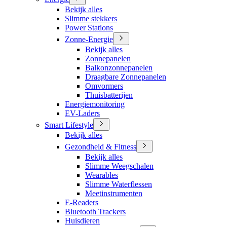
Bekijk alles
Slimme stekkers
Power Stations
Zonne-Energie
Bekijk alles
Zonnepanelen
Balkonzonnepanelen
Draagbare Zonnepanelen
Omvormers
Thuisbatterijen
Energiemonitoring
EV-Laders
Smart Lifestyle
Bekijk alles
Gezondheid & Fitness
Bekijk alles
Slimme Weegschalen
Wearables
Slimme Waterflessen
Meetinstrumenten
E-Readers
Bluetooth Trackers
Huisdieren