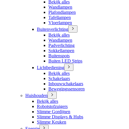
Bekijk alles
Wandlampen
Plafondlampen
Tafellampen
Vloerlampen
Buitenverlichting
Bekijk alles
Wandlampen
Padverlichting
Sokkellampen
Buitenspots
Buiten LED Strips
Lichtbediening
Bekijk alles
Schakelaars
Inbouwschakelaars
Bewegingssensoren
Huishouden
Bekijk alles
Robotstofzuigers
Slimme Gordijnen
Slimme Displays & Hubs
Slimme Keuken
Energie