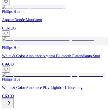
Philips Hue
Appear Ronde Muurlamp
€ 161,85
Philips Hue
White & Color Ambiance Argenta Bluetooth Plafondlamp Spot
€ 99,43
Philips Hue
White & Color Ambiance Play Lightbar Uitbreiding
€ 69,99