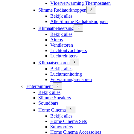
Vloerverwarming Thermostaten
Slimme Radiatorknoppen
Bekijk alles
Alle Slimme Radiatorknoppen
Klimaatbeheersing
Bekijk alles
Aircos
Ventilatoren
Luchtontvochtigers
Luchtreinigers
Klimaatsensoren
Bekijk alles
Luchtmonitoring
Verwarmingssensoren
Entertainment
Bekijk alles
Slimme Speakers
Soundbars
Home Cinema
Bekijk alles
Home Cinema Sets
Subwoofers
Home Cinema Accessoires