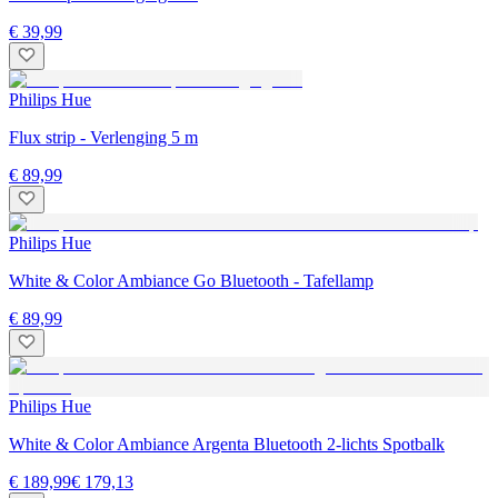
€ 39,99
Philips Hue
Flux strip - Verlenging 5 m
€ 89,99
Philips Hue
White & Color Ambiance Go Bluetooth - Tafellamp
€ 89,99
Philips Hue
White & Color Ambiance Argenta Bluetooth 2-lichts Spotbalk
€ 189,99
€ 179,13