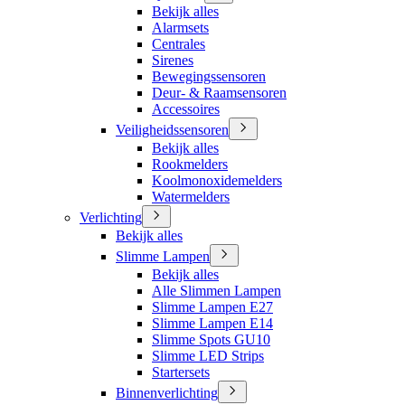
Bekijk alles
Alarmsets
Centrales
Sirenes
Bewegingssensoren
Deur- & Raamsensoren
Accessoires
Veiligheidssensoren
Bekijk alles
Rookmelders
Koolmonoxidemelders
Watermelders
Verlichting
Bekijk alles
Slimme Lampen
Bekijk alles
Alle Slimmen Lampen
Slimme Lampen E27
Slimme Lampen E14
Slimme Spots GU10
Slimme LED Strips
Startersets
Binnenverlichting