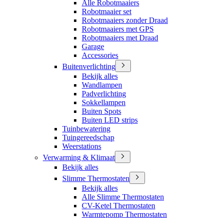
Alle Robotmaaiers
Robotmaaier set
Robotmaaiers zonder Draad
Robotmaaiers met GPS
Robotmaaiers met Draad
Garage
Accessories
Buitenverlichting
Bekijk alles
Wandlampen
Padverlichting
Sokkellampen
Buiten Spots
Buiten LED strips
Tuinbewatering
Tuingereedschap
Weerstations
Verwarming & Klimaat
Bekijk alles
Slimme Thermostaten
Bekijk alles
Alle Slimme Thermostaten
CV-Ketel Thermostaten
Warmtepomp Thermostaten