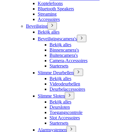
Koptelefoons
Bluetooth Speakers
Streaming
Accessoires
Beveiliging
Bekijk alles
Beveiligingscamera's
Bekijk alles
Binnencamera's
Buitencamera's
Camera-Accessoires
Startersets
Slimme Deurbellen
Bekijk alles
Videodeurbellen
Deurbelaccessoires
Slimme Sloten
Bekijk alles
Deursloten
Toegangscontrole
Slot Accessoires
Startersets
Alarmsystemen