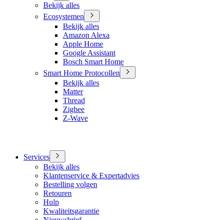
Bekijk alles
Ecosystemen
Bekijk alles
Amazon Alexa
Apple Home
Google Assistant
Bosch Smart Home
Smart Home Protocollen
Bekijk alles
Matter
Thread
Zigbee
Z-Wave
Services
Bekijk alles
Klantenservice & Expertadvies
Bestelling volgen
Retouren
Hulp
Kwaliteitsgarantie
Nieuwsbrief