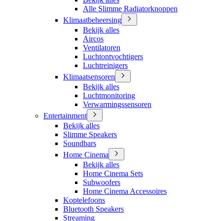
Alle Slimme Radiatorknoppen
Klimaatbeheersing
Bekijk alles
Aircos
Ventilatoren
Luchtontvochtigers
Luchtreinigers
Klimaatsensoren
Bekijk alles
Luchtmonitoring
Verwarmingssensoren
Entertainment
Bekijk alles
Slimme Speakers
Soundbars
Home Cinema
Bekijk alles
Home Cinema Sets
Subwoofers
Home Cinema Accessoires
Koptelefoons
Bluetooth Speakers
Streaming