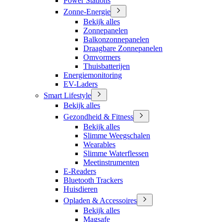
Power Stations
Zonne-Energie
Bekijk alles
Zonnepanelen
Balkonzonnepanelen
Draagbare Zonnepanelen
Omvormers
Thuisbatterijen
Energiemonitoring
EV-Laders
Smart Lifestyle
Bekijk alles
Gezondheid & Fitness
Bekijk alles
Slimme Weegschalen
Wearables
Slimme Waterflessen
Meetinstrumenten
E-Readers
Bluetooth Trackers
Huisdieren
Opladen & Accessoires
Bekijk alles
Magsafe