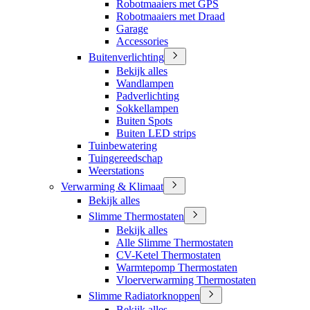
Robotmaaiers met GPS
Robotmaaiers met Draad
Garage
Accessories
Buitenverlichting
Bekijk alles
Wandlampen
Padverlichting
Sokkellampen
Buiten Spots
Buiten LED strips
Tuinbewatering
Tuingereedschap
Weerstations
Verwarming & Klimaat
Bekijk alles
Slimme Thermostaten
Bekijk alles
Alle Slimme Thermostaten
CV-Ketel Thermostaten
Warmtepomp Thermostaten
Vloerverwarming Thermostaten
Slimme Radiatorknoppen
Bekijk alles