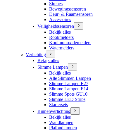
Sirenes
Bewegingssensoren
Deur- & Raamsensoren
Accessoires
Veiligheidssensoren
Bekijk alles
Rookmelders
Koolmonoxidemelders
Watermelders
Verlichting
Bekijk alles
Slimme Lampen
Bekijk alles
Alle Slimmen Lampen
Slimme Lampen E27
Slimme Lampen E14
Slimme Spots GU10
Slimme LED Strips
Startersets
Binnenverlichting
Bekijk alles
Wandlampen
Plafondlampen