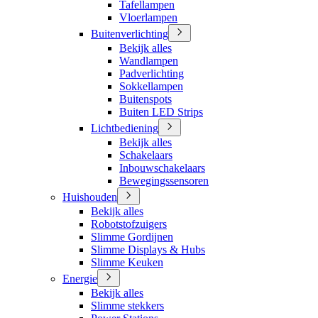
Tafellampen
Vloerlampen
Buitenverlichting
Bekijk alles
Wandlampen
Padverlichting
Sokkellampen
Buitenspots
Buiten LED Strips
Lichtbediening
Bekijk alles
Schakelaars
Inbouwschakelaars
Bewegingssensoren
Huishouden
Bekijk alles
Robotstofzuigers
Slimme Gordijnen
Slimme Displays & Hubs
Slimme Keuken
Energie
Bekijk alles
Slimme stekkers