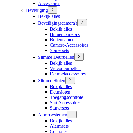
Accessoires
Beveiliging
Bekijk alles
Beveiligingscamera's
Bekijk alles
Binnencamera's
Buitencamera's
Camera-Accessoires
Startersets
Slimme Deurbellen
Bekijk alles
Videodeurbellen
Deurbelaccessoires
Slimme Sloten
Bekijk alles
Deursloten
Toegangscontrole
Slot Accessoires
Startersets
Alarmsystemen
Bekijk alles
Alarmsets
Centrales