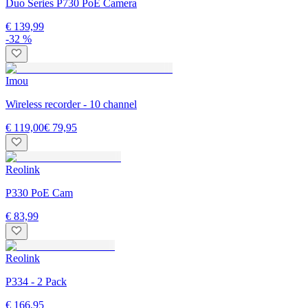
Duo Series P730 PoE Camera
€ 139,99
-32 %
Imou
Wireless recorder - 10 channel
€ 119,00
€ 79,95
Reolink
P330 PoE Cam
€ 83,99
Reolink
P334 - 2 Pack
€ 166,95