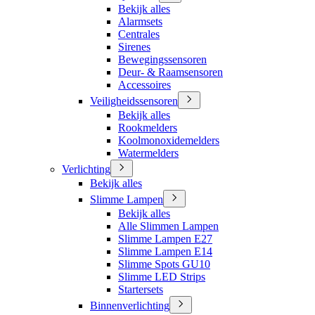
Bekijk alles
Alarmsets
Centrales
Sirenes
Bewegingssensoren
Deur- & Raamsensoren
Accessoires
Veiligheidssensoren
Bekijk alles
Rookmelders
Koolmonoxidemelders
Watermelders
Verlichting
Bekijk alles
Slimme Lampen
Bekijk alles
Alle Slimmen Lampen
Slimme Lampen E27
Slimme Lampen E14
Slimme Spots GU10
Slimme LED Strips
Startersets
Binnenverlichting