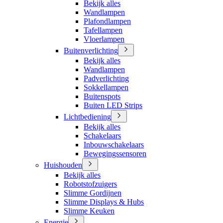
Bekijk alles
Wandlampen
Plafondlampen
Tafellampen
Vloerlampen
Buitenverlichting
Bekijk alles
Wandlampen
Padverlichting
Sokkellampen
Buitenspots
Buiten LED Strips
Lichtbediening
Bekijk alles
Schakelaars
Inbouwschakelaars
Bewegingssensoren
Huishouden
Bekijk alles
Robotstofzuigers
Slimme Gordijnen
Slimme Displays & Hubs
Slimme Keuken
Energie