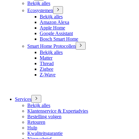
Bekijk alles
Ecosystemen
Bekijk alles
Amazon Alexa
Apple Home
Google Assistant
Bosch Smart Home
Smart Home Protocollen
Bekijk alles
Matter
Thread
Zigbee
Z-Wave
Services
Bekijk alles
Klantenservice & Expertadvies
Bestelling volgen
Retouren
Hulp
Kwaliteitsgarantie
Nieuwsbrief