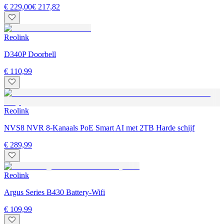
€ 229,00
€ 217,82
Reolink
D340P Doorbell
€ 110,99
Reolink
NVS8 NVR 8-Kanaals PoE Smart AI met 2TB Harde schijf
€ 289,99
Reolink
Argus Series B430 Battery-Wifi
€ 109,99