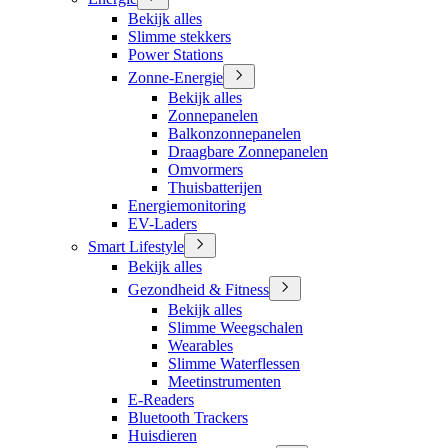
Bekijk alles
Slimme stekkers
Power Stations
Zonne-Energie
Bekijk alles
Zonnepanelen
Balkonzonnepanelen
Draagbare Zonnepanelen
Omvormers
Thuisbatterijen
Energiemonitoring
EV-Laders
Smart Lifestyle
Bekijk alles
Gezondheid & Fitness
Bekijk alles
Slimme Weegschalen
Wearables
Slimme Waterflessen
Meetinstrumenten
E-Readers
Bluetooth Trackers
Huisdieren