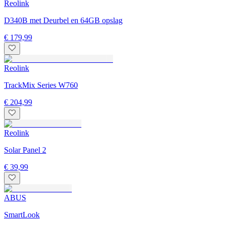
Reolink
D340B met Deurbel en 64GB opslag
€ 179,99
Reolink
TrackMix Series W760
€ 204,99
Reolink
Solar Panel 2
€ 39,99
ABUS
SmartLook