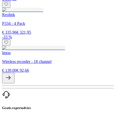
Reolink
P334 - 4 Pack
€ 335,96
€ 321,95
-33 %
Imou
Wireless recorder - 18 channel
€ 139,00
€ 92,66
Gratis expertadvies