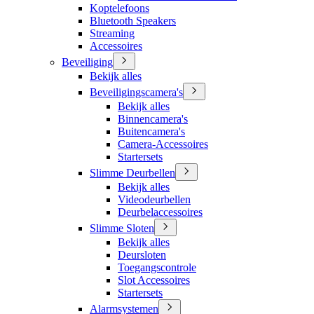
Koptelefoons
Bluetooth Speakers
Streaming
Accessoires
Beveiliging
Bekijk alles
Beveiligingscamera's
Bekijk alles
Binnencamera's
Buitencamera's
Camera-Accessoires
Startersets
Slimme Deurbellen
Bekijk alles
Videodeurbellen
Deurbelaccessoires
Slimme Sloten
Bekijk alles
Deursloten
Toegangscontrole
Slot Accessoires
Startersets
Alarmsystemen