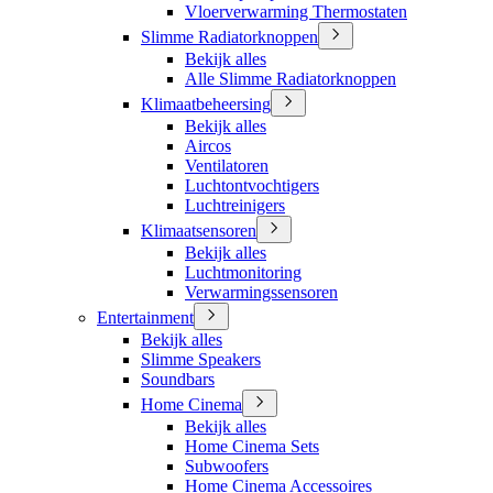
Vloerverwarming Thermostaten
Slimme Radiatorknoppen
Bekijk alles
Alle Slimme Radiatorknoppen
Klimaatbeheersing
Bekijk alles
Aircos
Ventilatoren
Luchtontvochtigers
Luchtreinigers
Klimaatsensoren
Bekijk alles
Luchtmonitoring
Verwarmingssensoren
Entertainment
Bekijk alles
Slimme Speakers
Soundbars
Home Cinema
Bekijk alles
Home Cinema Sets
Subwoofers
Home Cinema Accessoires