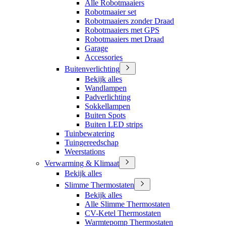
Alle Robotmaaiers
Robotmaaier set
Robotmaaiers zonder Draad
Robotmaaiers met GPS
Robotmaaiers met Draad
Garage
Accessories
Buitenverlichting
Bekijk alles
Wandlampen
Padverlichting
Sokkellampen
Buiten Spots
Buiten LED strips
Tuinbewatering
Tuingereedschap
Weerstations
Verwarming & Klimaat
Bekijk alles
Slimme Thermostaten
Bekijk alles
Alle Slimme Thermostaten
CV-Ketel Thermostaten
Warmtepomp Thermostaten