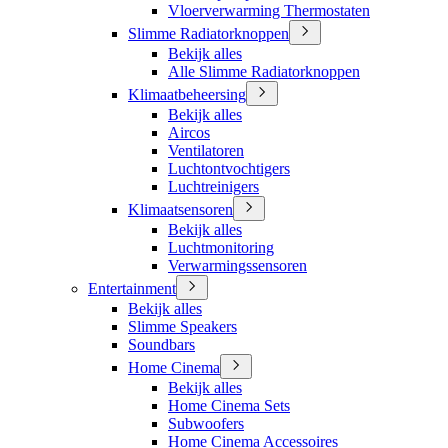
Vloerverwarming Thermostaten
Slimme Radiatorknoppen
Bekijk alles
Alle Slimme Radiatorknoppen
Klimaatbeheersing
Bekijk alles
Aircos
Ventilatoren
Luchtontvochtigers
Luchtreinigers
Klimaatsensoren
Bekijk alles
Luchtmonitoring
Verwarmingssensoren
Entertainment
Bekijk alles
Slimme Speakers
Soundbars
Home Cinema
Bekijk alles
Home Cinema Sets
Subwoofers
Home Cinema Accessoires