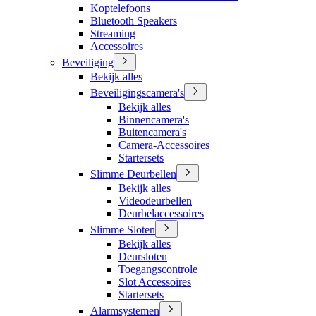
Koptelefoons
Bluetooth Speakers
Streaming
Accessoires
Beveiliging
Bekijk alles
Beveiligingscamera's
Bekijk alles
Binnencamera's
Buitencamera's
Camera-Accessoires
Startersets
Slimme Deurbellen
Bekijk alles
Videodeurbellen
Deurbelaccessoires
Slimme Sloten
Bekijk alles
Deursloten
Toegangscontrole
Slot Accessoires
Startersets
Alarmsystemen