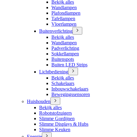
Bekijk alles
Wandlampen
Plafondlampen
Tafellampen
Vloerlampen
Buitenverlichting
Bekijk alles
Wandlampen
Padverlichting
Sokkellampen
Buitenspots
Buiten LED Strips
Lichtbediening
Bekijk alles
Schakelaars
Inbouwschakelaars
Bewegingssensoren
Huishouden
Bekijk alles
Robotstofzuigers
Slimme Gordijnen
Slimme Displays & Hubs
Slimme Keuken
Energie