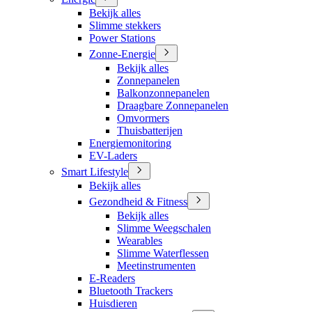
Bekijk alles
Slimme stekkers
Power Stations
Zonne-Energie
Bekijk alles
Zonnepanelen
Balkonzonnepanelen
Draagbare Zonnepanelen
Omvormers
Thuisbatterijen
Energiemonitoring
EV-Laders
Smart Lifestyle
Bekijk alles
Gezondheid & Fitness
Bekijk alles
Slimme Weegschalen
Wearables
Slimme Waterflessen
Meetinstrumenten
E-Readers
Bluetooth Trackers
Huisdieren