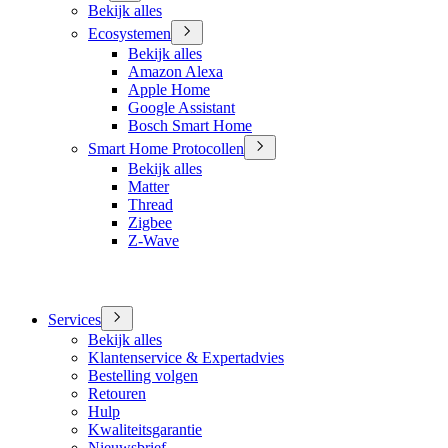
Bekijk alles
Ecosystemen
Bekijk alles
Amazon Alexa
Apple Home
Google Assistant
Bosch Smart Home
Smart Home Protocollen
Bekijk alles
Matter
Thread
Zigbee
Z-Wave
Services
Bekijk alles
Klantenservice & Expertadvies
Bestelling volgen
Retouren
Hulp
Kwaliteitsgarantie
Nieuwsbrief