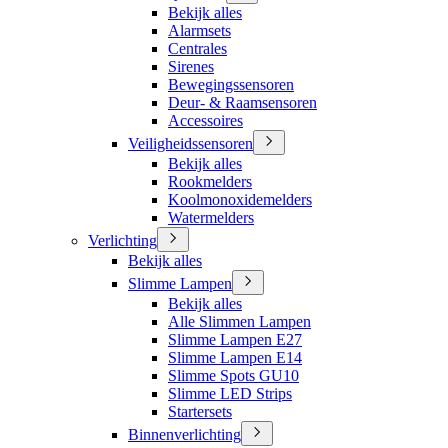
Bekijk alles
Alarmsets
Centrales
Sirenes
Bewegingssensoren
Deur- & Raamsensoren
Accessoires
Veiligheidssensoren
Bekijk alles
Rookmelders
Koolmonoxidemelders
Watermelders
Verlichting
Bekijk alles
Slimme Lampen
Bekijk alles
Alle Slimmen Lampen
Slimme Lampen E27
Slimme Lampen E14
Slimme Spots GU10
Slimme LED Strips
Startersets
Binnenverlichting