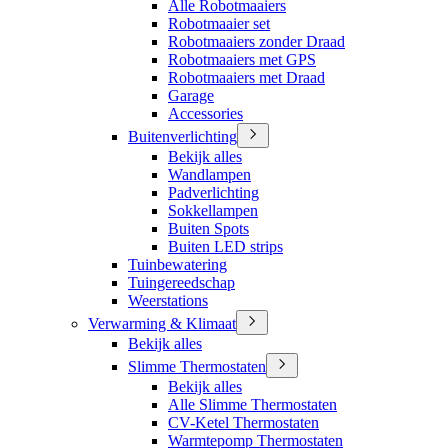
Alle Robotmaaiers
Robotmaaier set
Robotmaaiers zonder Draad
Robotmaaiers met GPS
Robotmaaiers met Draad
Garage
Accessories
Buitenverlichting
Bekijk alles
Wandlampen
Padverlichting
Sokkellampen
Buiten Spots
Buiten LED strips
Tuinbewatering
Tuingereedschap
Weerstations
Verwarming & Klimaat
Bekijk alles
Slimme Thermostaten
Bekijk alles
Alle Slimme Thermostaten
CV-Ketel Thermostaten
Warmtepomp Thermostaten