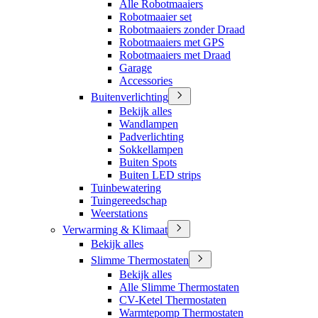
Alle Robotmaaiers
Robotmaaier set
Robotmaaiers zonder Draad
Robotmaaiers met GPS
Robotmaaiers met Draad
Garage
Accessories
Buitenverlichting
Bekijk alles
Wandlampen
Padverlichting
Sokkellampen
Buiten Spots
Buiten LED strips
Tuinbewatering
Tuingereedschap
Weerstations
Verwarming & Klimaat
Bekijk alles
Slimme Thermostaten
Bekijk alles
Alle Slimme Thermostaten
CV-Ketel Thermostaten
Warmtepomp Thermostaten