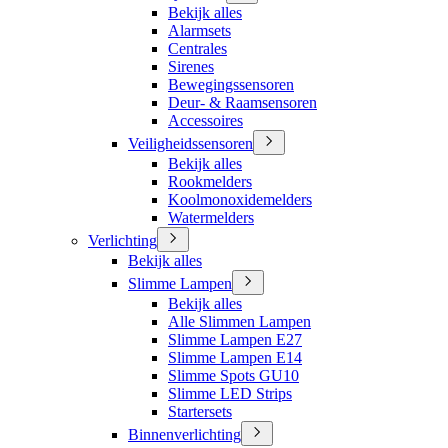
Bekijk alles
Alarmsets
Centrales
Sirenes
Bewegingssensoren
Deur- & Raamsensoren
Accessoires
Veiligheidssensoren
Bekijk alles
Rookmelders
Koolmonoxidemelders
Watermelders
Verlichting
Bekijk alles
Slimme Lampen
Bekijk alles
Alle Slimmen Lampen
Slimme Lampen E27
Slimme Lampen E14
Slimme Spots GU10
Slimme LED Strips
Startersets
Binnenverlichting