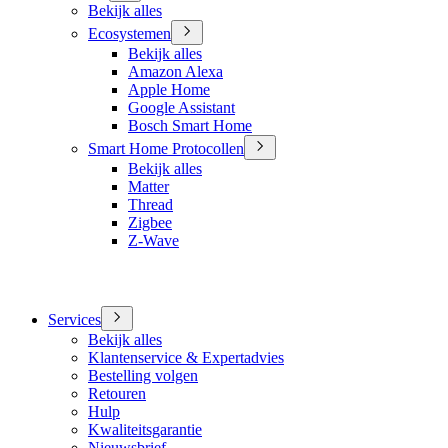
Bekijk alles
Ecosystemen
Bekijk alles
Amazon Alexa
Apple Home
Google Assistant
Bosch Smart Home
Smart Home Protocollen
Bekijk alles
Matter
Thread
Zigbee
Z-Wave
Services
Bekijk alles
Klantenservice & Expertadvies
Bestelling volgen
Retouren
Hulp
Kwaliteitsgarantie
Nieuwsbrief