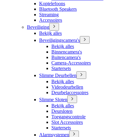
Koptelefoons
Bluetooth Speakers
Streaming
Accessoires
Beveiliging
Bekijk alles
Beveiligingscamera's
Bekijk alles
Binnencamera's
Buitencamera's
Camera-Accessoires
Startersets
Slimme Deurbellen
Bekijk alles
Videodeurbellen
Deurbelaccessoires
Slimme Sloten
Bekijk alles
Deursloten
Toegangscontrole
Slot Accessoires
Startersets
Alarmsystemen