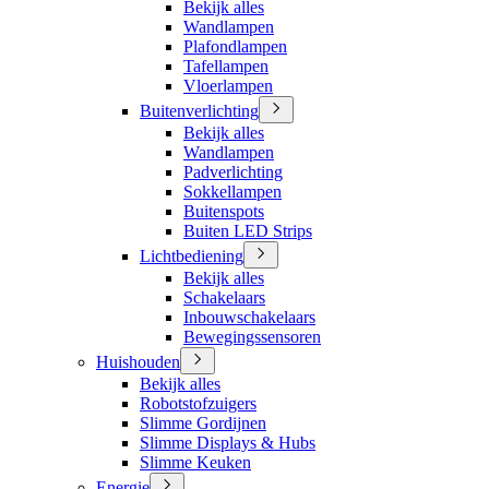
Bekijk alles
Wandlampen
Plafondlampen
Tafellampen
Vloerlampen
Buitenverlichting
Bekijk alles
Wandlampen
Padverlichting
Sokkellampen
Buitenspots
Buiten LED Strips
Lichtbediening
Bekijk alles
Schakelaars
Inbouwschakelaars
Bewegingssensoren
Huishouden
Bekijk alles
Robotstofzuigers
Slimme Gordijnen
Slimme Displays & Hubs
Slimme Keuken
Energie