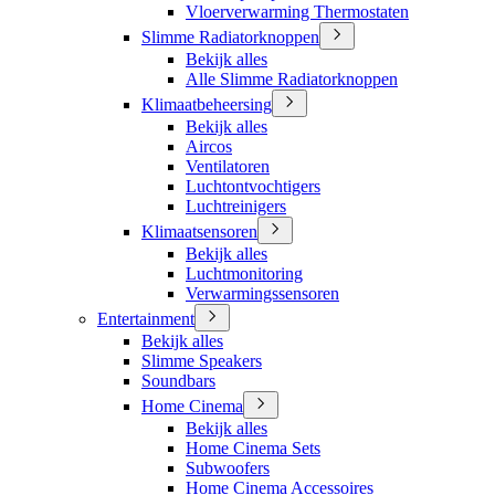
Vloerverwarming Thermostaten
Slimme Radiatorknoppen
Bekijk alles
Alle Slimme Radiatorknoppen
Klimaatbeheersing
Bekijk alles
Aircos
Ventilatoren
Luchtontvochtigers
Luchtreinigers
Klimaatsensoren
Bekijk alles
Luchtmonitoring
Verwarmingssensoren
Entertainment
Bekijk alles
Slimme Speakers
Soundbars
Home Cinema
Bekijk alles
Home Cinema Sets
Subwoofers
Home Cinema Accessoires