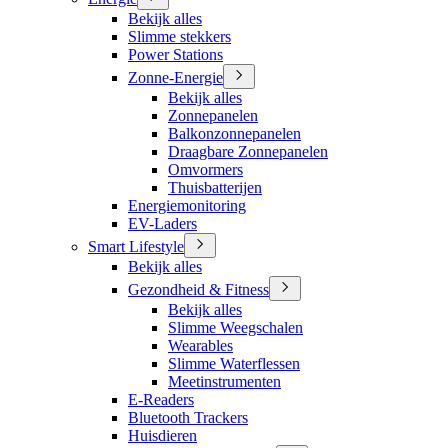
Bekijk alles
Slimme stekkers
Power Stations
Zonne-Energie
Bekijk alles
Zonnepanelen
Balkonzonnepanelen
Draagbare Zonnepanelen
Omvormers
Thuisbatterijen
Energiemonitoring
EV-Laders
Smart Lifestyle
Bekijk alles
Gezondheid & Fitness
Bekijk alles
Slimme Weegschalen
Wearables
Slimme Waterflessen
Meetinstrumenten
E-Readers
Bluetooth Trackers
Huisdieren