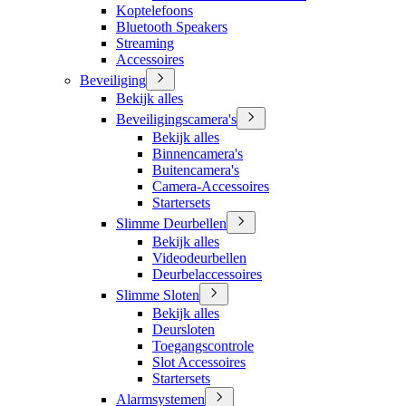
Koptelefoons
Bluetooth Speakers
Streaming
Accessoires
Beveiliging
Bekijk alles
Beveiligingscamera's
Bekijk alles
Binnencamera's
Buitencamera's
Camera-Accessoires
Startersets
Slimme Deurbellen
Bekijk alles
Videodeurbellen
Deurbelaccessoires
Slimme Sloten
Bekijk alles
Deursloten
Toegangscontrole
Slot Accessoires
Startersets
Alarmsystemen