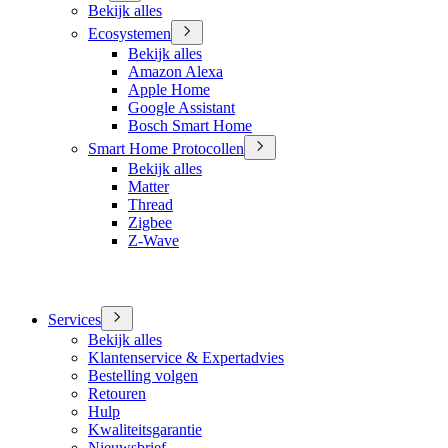
Bekijk alles
Ecosystemen
Bekijk alles
Amazon Alexa
Apple Home
Google Assistant
Bosch Smart Home
Smart Home Protocollen
Bekijk alles
Matter
Thread
Zigbee
Z-Wave
Services
Bekijk alles
Klantenservice & Expertadvies
Bestelling volgen
Retouren
Hulp
Kwaliteitsgarantie
Nieuwsbrief