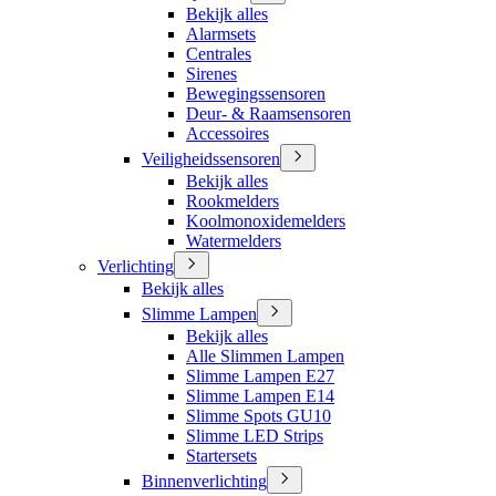
Bekijk alles
Alarmsets
Centrales
Sirenes
Bewegingssensoren
Deur- & Raamsensoren
Accessoires
Veiligheidssensoren
Bekijk alles
Rookmelders
Koolmonoxidemelders
Watermelders
Verlichting
Bekijk alles
Slimme Lampen
Bekijk alles
Alle Slimmen Lampen
Slimme Lampen E27
Slimme Lampen E14
Slimme Spots GU10
Slimme LED Strips
Startersets
Binnenverlichting