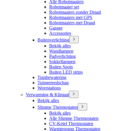
Alle Robotmaaiers
Robotmaaier set
Robotmaaiers zonder Draad
Robotmaaiers met GPS
Robotmaaiers met Draad
Garage
Accessories
Buitenverlichting
Bekijk alles
Wandlampen
Padverlichting
Sokkellampen
Buiten Spots
Buiten LED strips
Tuinbewatering
Tuingereedschap
Weerstations
Verwarming & Klimaat
Bekijk alles
Slimme Thermostaten
Bekijk alles
Alle Slimme Thermostaten
CV-Ketel Thermostaten
Warmtepomp Thermostaten