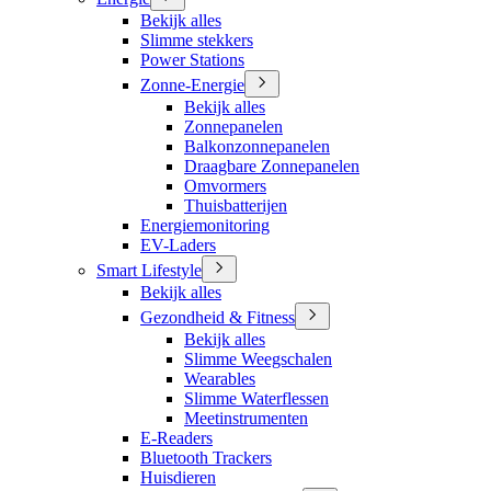
Bekijk alles
Slimme stekkers
Power Stations
Zonne-Energie
Bekijk alles
Zonnepanelen
Balkonzonnepanelen
Draagbare Zonnepanelen
Omvormers
Thuisbatterijen
Energiemonitoring
EV-Laders
Smart Lifestyle
Bekijk alles
Gezondheid & Fitness
Bekijk alles
Slimme Weegschalen
Wearables
Slimme Waterflessen
Meetinstrumenten
E-Readers
Bluetooth Trackers
Huisdieren