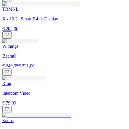
TRMNL
X - 10.3" Smart E-Ink Display
€ 202,90
Withings
BeamO
€ 249,95
€ 221,00
Ring
Intercom Video
€ 79,99
Sonos