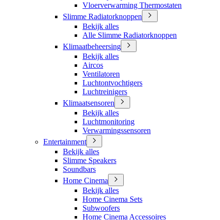
Vloerverwarming Thermostaten
Slimme Radiatorknoppen
Bekijk alles
Alle Slimme Radiatorknoppen
Klimaatbeheersing
Bekijk alles
Aircos
Ventilatoren
Luchtontvochtigers
Luchtreinigers
Klimaatsensoren
Bekijk alles
Luchtmonitoring
Verwarmingssensoren
Entertainment
Bekijk alles
Slimme Speakers
Soundbars
Home Cinema
Bekijk alles
Home Cinema Sets
Subwoofers
Home Cinema Accessoires