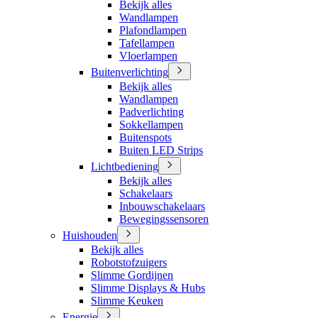
Bekijk alles
Wandlampen
Plafondlampen
Tafellampen
Vloerlampen
Buitenverlichting
Bekijk alles
Wandlampen
Padverlichting
Sokkellampen
Buitenspots
Buiten LED Strips
Lichtbediening
Bekijk alles
Schakelaars
Inbouwschakelaars
Bewegingssensoren
Huishouden
Bekijk alles
Robotstofzuigers
Slimme Gordijnen
Slimme Displays & Hubs
Slimme Keuken
Energie