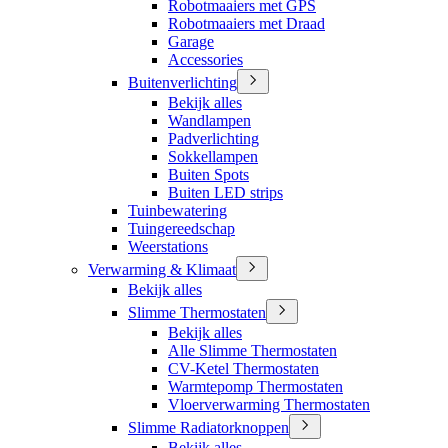
Robotmaaiers met GPS
Robotmaaiers met Draad
Garage
Accessories
Buitenverlichting
Bekijk alles
Wandlampen
Padverlichting
Sokkellampen
Buiten Spots
Buiten LED strips
Tuinbewatering
Tuingereedschap
Weerstations
Verwarming & Klimaat
Bekijk alles
Slimme Thermostaten
Bekijk alles
Alle Slimme Thermostaten
CV-Ketel Thermostaten
Warmtepomp Thermostaten
Vloerverwarming Thermostaten
Slimme Radiatorknoppen
Bekijk alles