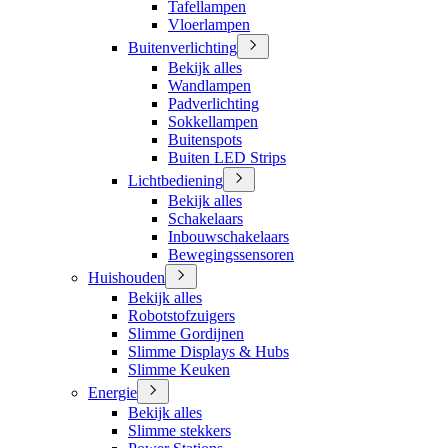
Tafellampen
Vloerlampen
Buitenverlichting
Bekijk alles
Wandlampen
Padverlichting
Sokkellampen
Buitenspots
Buiten LED Strips
Lichtbediening
Bekijk alles
Schakelaars
Inbouwschakelaars
Bewegingssensoren
Huishouden
Bekijk alles
Robotstofzuigers
Slimme Gordijnen
Slimme Displays & Hubs
Slimme Keuken
Energie
Bekijk alles
Slimme stekkers