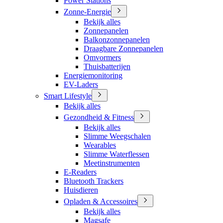
Power Stations
Zonne-Energie
Bekijk alles
Zonnepanelen
Balkonzonnepanelen
Draagbare Zonnepanelen
Omvormers
Thuisbatterijen
Energiemonitoring
EV-Laders
Smart Lifestyle
Bekijk alles
Gezondheid & Fitness
Bekijk alles
Slimme Weegschalen
Wearables
Slimme Waterflessen
Meetinstrumenten
E-Readers
Bluetooth Trackers
Huisdieren
Opladen & Accessoires
Bekijk alles
Magsafe