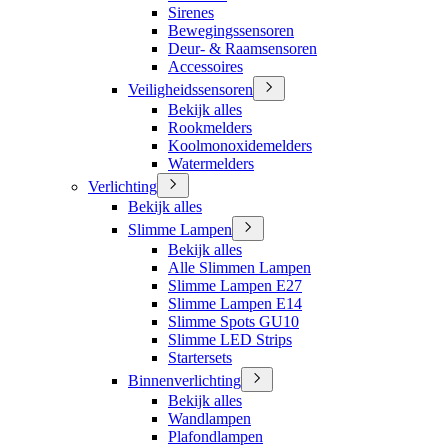
Sirenes
Bewegingssensoren
Deur- & Raamsensoren
Accessoires
Veiligheidssensoren
Bekijk alles
Rookmelders
Koolmonoxidemelders
Watermelders
Verlichting
Bekijk alles
Slimme Lampen
Bekijk alles
Alle Slimmen Lampen
Slimme Lampen E27
Slimme Lampen E14
Slimme Spots GU10
Slimme LED Strips
Startersets
Binnenverlichting
Bekijk alles
Wandlampen
Plafondlampen