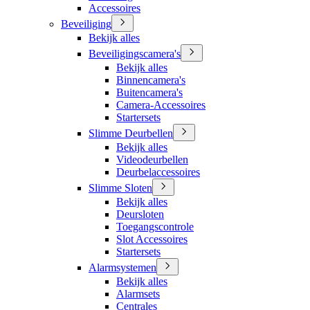
Accessoires
Beveiliging
Bekijk alles
Beveiligingscamera's
Bekijk alles
Binnencamera's
Buitencamera's
Camera-Accessoires
Startersets
Slimme Deurbellen
Bekijk alles
Videodeurbellen
Deurbelaccessoires
Slimme Sloten
Bekijk alles
Deursloten
Toegangscontrole
Slot Accessoires
Startersets
Alarmsystemen
Bekijk alles
Alarmsets
Centrales