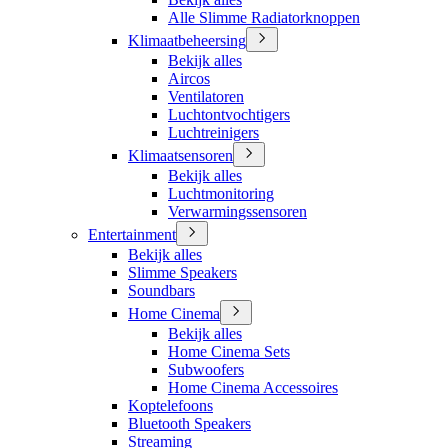
Alle Slimme Radiatorknoppen
Klimaatbeheersing
Bekijk alles
Aircos
Ventilatoren
Luchtontvochtigers
Luchtreinigers
Klimaatsensoren
Bekijk alles
Luchtmonitoring
Verwarmingssensoren
Entertainment
Bekijk alles
Slimme Speakers
Soundbars
Home Cinema
Bekijk alles
Home Cinema Sets
Subwoofers
Home Cinema Accessoires
Koptelefoons
Bluetooth Speakers
Streaming