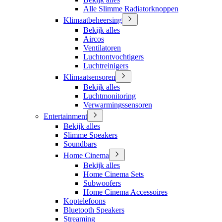
Alle Slimme Radiatorknoppen
Klimaatbeheersing
Bekijk alles
Aircos
Ventilatoren
Luchtontvochtigers
Luchtreinigers
Klimaatsensoren
Bekijk alles
Luchtmonitoring
Verwarmingssensoren
Entertainment
Bekijk alles
Slimme Speakers
Soundbars
Home Cinema
Bekijk alles
Home Cinema Sets
Subwoofers
Home Cinema Accessoires
Koptelefoons
Bluetooth Speakers
Streaming