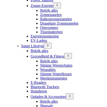
Power Stations
Zonne-Energie
Bekijk alles
Zonnepanelen
Balkonzonnepanelen
Draagbare Zonnepanelen
Omvormers
Thuisbatterijen
Energiemonitoring
EV-Laders
Smart Lifestyle
Bekijk alles
Gezondheid & Fitness
Bekijk alles
Slimme Weegschalen
Wearables
Slimme Waterflessen
Meetinstrumenten
E-Readers
Bluetooth Trackers
Huisdieren
Opladen & Accessoires
Bekijk alles
Magsafe