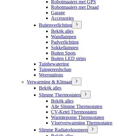
Robotmaaiers met GPS
Robotmaaiers met Draad
Garage
Accessories
Buitenverlichting
Bekijk alles
Wandlampen
Padverlichting
Sokkellampen
Buiten Spots
Buiten LED strips
Tuinbewatering
Tuingereedschap
Weerstations
Verwarming & Klimaat
Bekijk alles
Slimme Thermostaten
Bekijk alles
Alle Slimme Thermostaten
CV-Ketel Thermostaten
Warmtepomp Thermostaten
Vloerverwarming Thermostaten
Slimme Radiatorknoppen
Bekijk alles