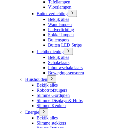
Tafellampen
Vloerlampen
Buitenverlichting
Bekijk alles
Wandlampen
Padverlichting
Sokkellampen
Buitenspots
Buiten LED Strips
Lichtbediening
Bekijk alles
Schakelaars
Inbouwschakelaars
Bewegingssensoren
Huishouden
Bekijk alles
Robotstofzuigers
Slimme Gordijnen
Slimme Displays & Hubs
Slimme Keuken
Energie
Bekijk alles
Slimme stekkers