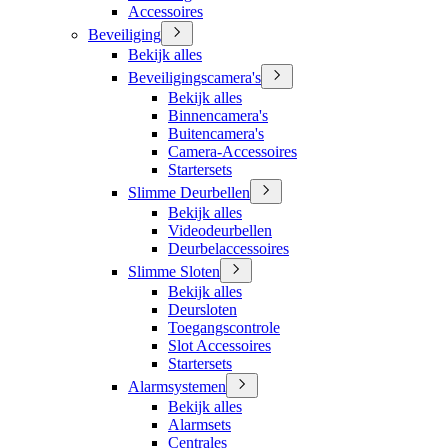
Accessoires
Beveiliging
Bekijk alles
Beveiligingscamera's
Bekijk alles
Binnencamera's
Buitencamera's
Camera-Accessoires
Startersets
Slimme Deurbellen
Bekijk alles
Videodeurbellen
Deurbelaccessoires
Slimme Sloten
Bekijk alles
Deursloten
Toegangscontrole
Slot Accessoires
Startersets
Alarmsystemen
Bekijk alles
Alarmsets
Centrales