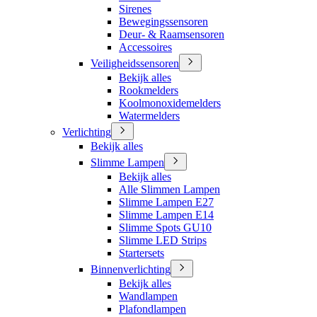
Sirenes
Bewegingssensoren
Deur- & Raamsensoren
Accessoires
Veiligheidssensoren
Bekijk alles
Rookmelders
Koolmonoxidemelders
Watermelders
Verlichting
Bekijk alles
Slimme Lampen
Bekijk alles
Alle Slimmen Lampen
Slimme Lampen E27
Slimme Lampen E14
Slimme Spots GU10
Slimme LED Strips
Startersets
Binnenverlichting
Bekijk alles
Wandlampen
Plafondlampen