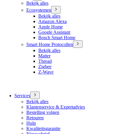
Bekijk alles
Ecosystemen
Bekijk alles
Amazon Alexa
Apple Home
Google Assistant
Bosch Smart Home
Smart Home Protocollen
Bekijk alles
Matter
Thread
Zigbee
Z-Wave
Services
Bekijk alles
Klantenservice & Expertadvies
Bestelling volgen
Retouren
Hulp
Kwaliteitsgarantie
Nieuwsbrief