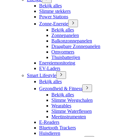
Bekijk alles
Slimme stekkers
Power Stations
Zonne-Energie
Bekijk alles
Zonnepanelen
Balkonzonnepanelen
Draagbare Zonnepanelen
Omvormers
Thuisbatterijen
Energiemonitoring
EV-Laders
Smart Lifestyle
Bekijk alles
Gezondheid & Fitness
Bekijk alles
Slimme Weegschalen
Wearables
Slimme Waterflessen
Meetinstrumenten
E-Readers
Bluetooth Trackers
Huisdieren