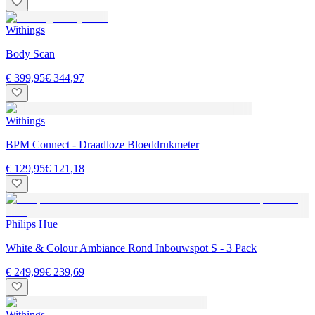
Withings
Body Scan
€ 399,95
€ 344,97
Withings
BPM Connect - Draadloze Bloeddrukmeter
€ 129,95
€ 121,18
Philips Hue
White & Colour Ambiance Rond Inbouwspot S - 3 Pack
€ 249,99
€ 239,69
Withings