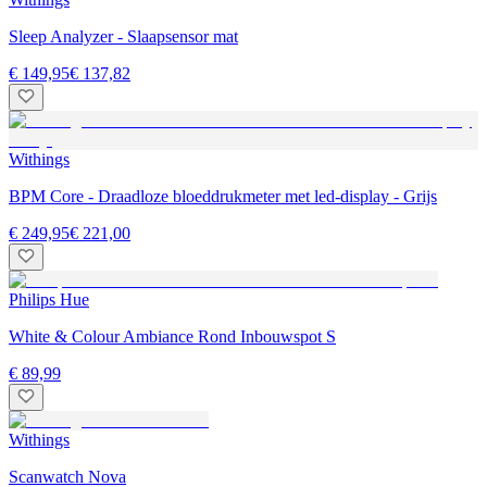
Sleep Analyzer - Slaapsensor mat
€ 149,95
€ 137,82
Withings
BPM Core - Draadloze bloeddrukmeter met led-display - Grijs
€ 249,95
€ 221,00
Philips Hue
White & Colour Ambiance Rond Inbouwspot S
€ 89,99
Withings
Scanwatch Nova