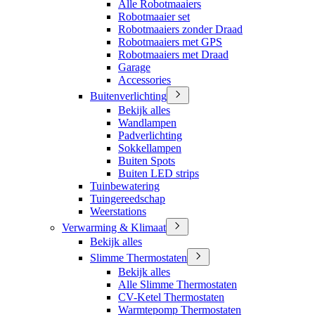
Alle Robotmaaiers
Robotmaaier set
Robotmaaiers zonder Draad
Robotmaaiers met GPS
Robotmaaiers met Draad
Garage
Accessories
Buitenverlichting
Bekijk alles
Wandlampen
Padverlichting
Sokkellampen
Buiten Spots
Buiten LED strips
Tuinbewatering
Tuingereedschap
Weerstations
Verwarming & Klimaat
Bekijk alles
Slimme Thermostaten
Bekijk alles
Alle Slimme Thermostaten
CV-Ketel Thermostaten
Warmtepomp Thermostaten