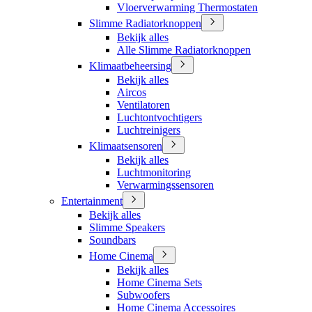
Vloerverwarming Thermostaten
Slimme Radiatorknoppen
Bekijk alles
Alle Slimme Radiatorknoppen
Klimaatbeheersing
Bekijk alles
Aircos
Ventilatoren
Luchtontvochtigers
Luchtreinigers
Klimaatsensoren
Bekijk alles
Luchtmonitoring
Verwarmingssensoren
Entertainment
Bekijk alles
Slimme Speakers
Soundbars
Home Cinema
Bekijk alles
Home Cinema Sets
Subwoofers
Home Cinema Accessoires