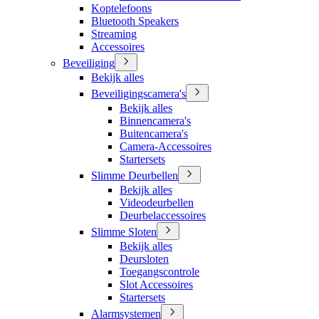
Koptelefoons
Bluetooth Speakers
Streaming
Accessoires
Beveiliging
Bekijk alles
Beveiligingscamera's
Bekijk alles
Binnencamera's
Buitencamera's
Camera-Accessoires
Startersets
Slimme Deurbellen
Bekijk alles
Videodeurbellen
Deurbelaccessoires
Slimme Sloten
Bekijk alles
Deursloten
Toegangscontrole
Slot Accessoires
Startersets
Alarmsystemen