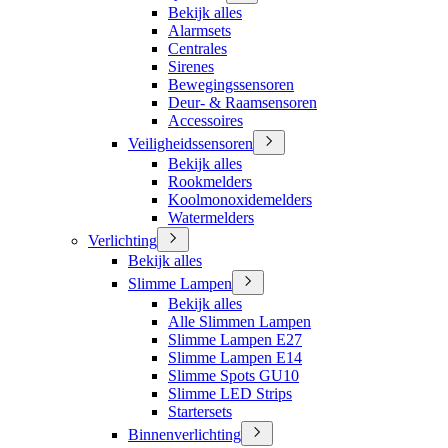
Bekijk alles
Alarmsets
Centrales
Sirenes
Bewegingssensoren
Deur- & Raamsensoren
Accessoires
Veiligheidssensoren
Bekijk alles
Rookmelders
Koolmonoxidemelders
Watermelders
Verlichting
Bekijk alles
Slimme Lampen
Bekijk alles
Alle Slimmen Lampen
Slimme Lampen E27
Slimme Lampen E14
Slimme Spots GU10
Slimme LED Strips
Startersets
Binnenverlichting