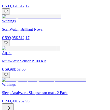
€ 599,95
€ 512,17
Withings
ScanWatch Brilliant Nova
€ 599,95
€ 512,17
Aqara
Multi-State Sensor P100 Kit
€ 59,98
€ 58,00
Withings
Sleep Analyzer - Slaapsensor mat - 2 Pack
€ 299,90
€ 262,95