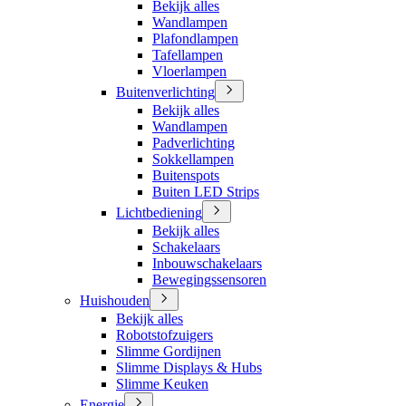
Bekijk alles
Wandlampen
Plafondlampen
Tafellampen
Vloerlampen
Buitenverlichting
Bekijk alles
Wandlampen
Padverlichting
Sokkellampen
Buitenspots
Buiten LED Strips
Lichtbediening
Bekijk alles
Schakelaars
Inbouwschakelaars
Bewegingssensoren
Huishouden
Bekijk alles
Robotstofzuigers
Slimme Gordijnen
Slimme Displays & Hubs
Slimme Keuken
Energie