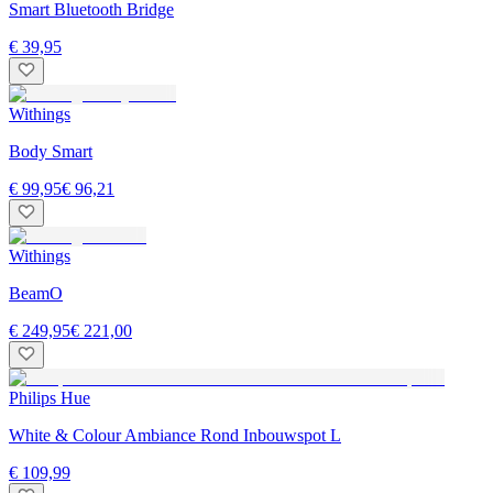
Smart Bluetooth Bridge
€ 39,95
Withings
Body Smart
€ 99,95
€ 96,21
Withings
BeamO
€ 249,95
€ 221,00
Philips Hue
White & Colour Ambiance Rond Inbouwspot L
€ 109,99