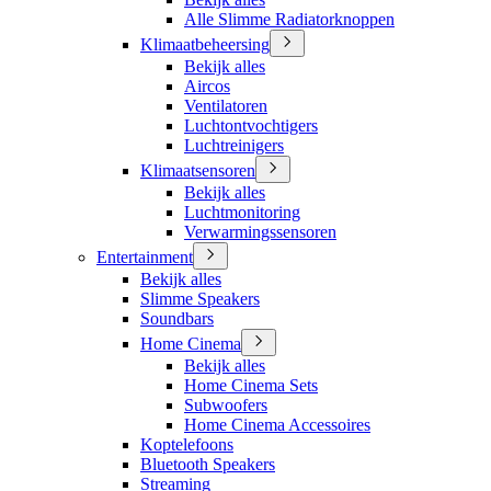
Alle Slimme Radiatorknoppen
Klimaatbeheersing
Bekijk alles
Aircos
Ventilatoren
Luchtontvochtigers
Luchtreinigers
Klimaatsensoren
Bekijk alles
Luchtmonitoring
Verwarmingssensoren
Entertainment
Bekijk alles
Slimme Speakers
Soundbars
Home Cinema
Bekijk alles
Home Cinema Sets
Subwoofers
Home Cinema Accessoires
Koptelefoons
Bluetooth Speakers
Streaming