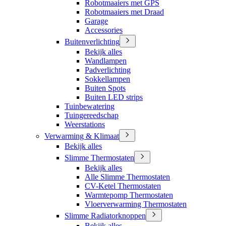
Robotmaaiers met GPS
Robotmaaiers met Draad
Garage
Accessories
Buitenverlichting
Bekijk alles
Wandlampen
Padverlichting
Sokkellampen
Buiten Spots
Buiten LED strips
Tuinbewatering
Tuingereedschap
Weerstations
Verwarming & Klimaat
Bekijk alles
Slimme Thermostaten
Bekijk alles
Alle Slimme Thermostaten
CV-Ketel Thermostaten
Warmtepomp Thermostaten
Vloerverwarming Thermostaten
Slimme Radiatorknoppen
Bekijk alles