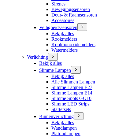
Sirenes
Bewegingssensoren
Deur- & Raamsensoren
Accessoires
Veiligheidssensoren
Bekijk alles
Rookmelders
Koolmonoxidemelders
Watermelders
Verlichting
Bekijk alles
Slimme Lampen
Bekijk alles
Alle Slimmen Lampen
Slimme Lampen E27
Slimme Lampen E14
Slimme Spots GU10
Slimme LED Strips
Startersets
Binnenverlichting
Bekijk alles
Wandlampen
Plafondlampen