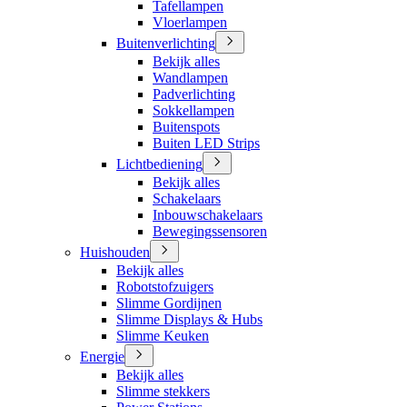
Tafellampen
Vloerlampen
Buitenverlichting
Bekijk alles
Wandlampen
Padverlichting
Sokkellampen
Buitenspots
Buiten LED Strips
Lichtbediening
Bekijk alles
Schakelaars
Inbouwschakelaars
Bewegingssensoren
Huishouden
Bekijk alles
Robotstofzuigers
Slimme Gordijnen
Slimme Displays & Hubs
Slimme Keuken
Energie
Bekijk alles
Slimme stekkers