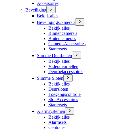
Accessoires
Beveiliging
Bekijk alles
Beveiligingscamera's
Bekijk alles
Binnencamera's
Buitencamera's
Camera-Accessoires
Startersets
Slimme Deurbellen
Bekijk alles
Videodeurbellen
Deurbelaccessoires
Slimme Sloten
Bekijk alles
Deursloten
Toegangscontrole
Slot Accessoires
Startersets
Alarmsystemen
Bekijk alles
Alarmsets
Centrales