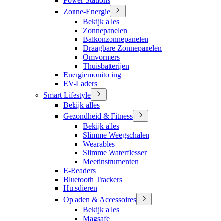
Power Stations
Zonne-Energie
Bekijk alles
Zonnepanelen
Balkonzonnepanelen
Draagbare Zonnepanelen
Omvormers
Thuisbatterijen
Energiemonitoring
EV-Laders
Smart Lifestyle
Bekijk alles
Gezondheid & Fitness
Bekijk alles
Slimme Weegschalen
Wearables
Slimme Waterflessen
Meetinstrumenten
E-Readers
Bluetooth Trackers
Huisdieren
Opladen & Accessoires
Bekijk alles
Magsafe