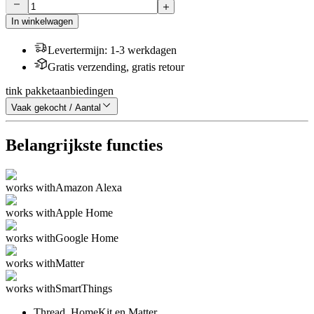
In winkelwagen
Levertermijn
:
1-3 werkdagen
Gratis verzending, gratis retour
tink pakketaanbiedingen
Vaak gekocht / Aantal
Belangrijkste functies
works with
Amazon Alexa
works with
Apple Home
works with
Google Home
works with
Matter
works with
SmartThings
Thread, HomeKit en Matter