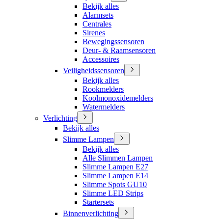
Bekijk alles
Alarmsets
Centrales
Sirenes
Bewegingssensoren
Deur- & Raamsensoren
Accessoires
Veiligheidssensoren
Bekijk alles
Rookmelders
Koolmonoxidemelders
Watermelders
Verlichting
Bekijk alles
Slimme Lampen
Bekijk alles
Alle Slimmen Lampen
Slimme Lampen E27
Slimme Lampen E14
Slimme Spots GU10
Slimme LED Strips
Startersets
Binnenverlichting