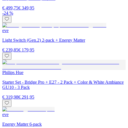
€ 499,75
€ 349,95
-24 %
eve
Light Switch (Gen.2) 2-pack + Energy Matter
€ 239,85
€ 179,95
Philips Hue
Starter Set - Bridge Pro + E27 - 2 Pack + Color & White Ambiance
GU10 - 3 Pack
€ 319,98
€ 291,95
eve
Energy Matter 6-pack