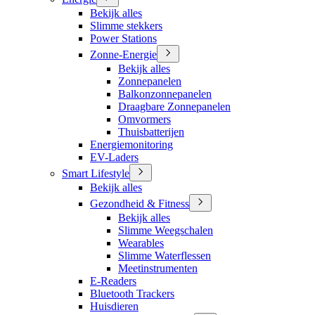
Bekijk alles
Slimme stekkers
Power Stations
Zonne-Energie
Bekijk alles
Zonnepanelen
Balkonzonnepanelen
Draagbare Zonnepanelen
Omvormers
Thuisbatterijen
Energiemonitoring
EV-Laders
Smart Lifestyle
Bekijk alles
Gezondheid & Fitness
Bekijk alles
Slimme Weegschalen
Wearables
Slimme Waterflessen
Meetinstrumenten
E-Readers
Bluetooth Trackers
Huisdieren