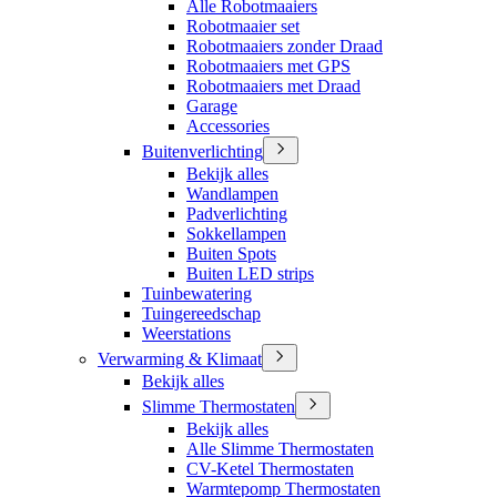
Alle Robotmaaiers
Robotmaaier set
Robotmaaiers zonder Draad
Robotmaaiers met GPS
Robotmaaiers met Draad
Garage
Accessories
Buitenverlichting
Bekijk alles
Wandlampen
Padverlichting
Sokkellampen
Buiten Spots
Buiten LED strips
Tuinbewatering
Tuingereedschap
Weerstations
Verwarming & Klimaat
Bekijk alles
Slimme Thermostaten
Bekijk alles
Alle Slimme Thermostaten
CV-Ketel Thermostaten
Warmtepomp Thermostaten