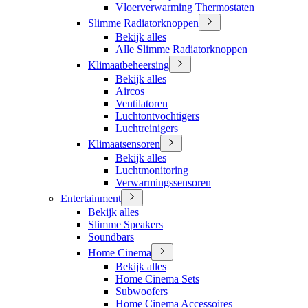
Vloerverwarming Thermostaten
Slimme Radiatorknoppen
Bekijk alles
Alle Slimme Radiatorknoppen
Klimaatbeheersing
Bekijk alles
Aircos
Ventilatoren
Luchtontvochtigers
Luchtreinigers
Klimaatsensoren
Bekijk alles
Luchtmonitoring
Verwarmingssensoren
Entertainment
Bekijk alles
Slimme Speakers
Soundbars
Home Cinema
Bekijk alles
Home Cinema Sets
Subwoofers
Home Cinema Accessoires