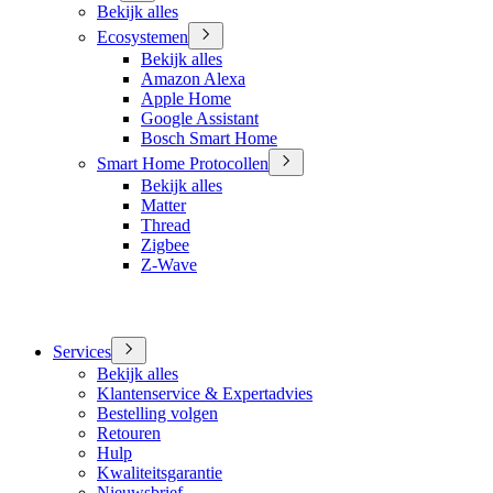
Bekijk alles
Ecosystemen
Bekijk alles
Amazon Alexa
Apple Home
Google Assistant
Bosch Smart Home
Smart Home Protocollen
Bekijk alles
Matter
Thread
Zigbee
Z-Wave
Services
Bekijk alles
Klantenservice & Expertadvies
Bestelling volgen
Retouren
Hulp
Kwaliteitsgarantie
Nieuwsbrief