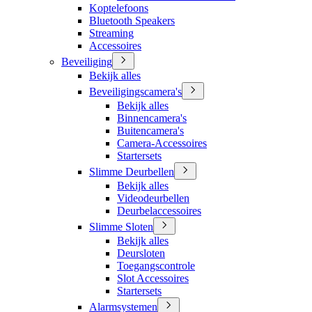
Koptelefoons
Bluetooth Speakers
Streaming
Accessoires
Beveiliging
Bekijk alles
Beveiligingscamera's
Bekijk alles
Binnencamera's
Buitencamera's
Camera-Accessoires
Startersets
Slimme Deurbellen
Bekijk alles
Videodeurbellen
Deurbelaccessoires
Slimme Sloten
Bekijk alles
Deursloten
Toegangscontrole
Slot Accessoires
Startersets
Alarmsystemen