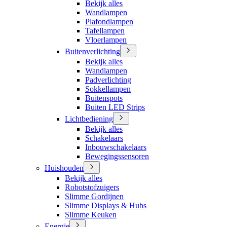
Bekijk alles
Wandlampen
Plafondlampen
Tafellampen
Vloerlampen
Buitenverlichting
Bekijk alles
Wandlampen
Padverlichting
Sokkellampen
Buitenspots
Buiten LED Strips
Lichtbediening
Bekijk alles
Schakelaars
Inbouwschakelaars
Bewegingssensoren
Huishouden
Bekijk alles
Robotstofzuigers
Slimme Gordijnen
Slimme Displays & Hubs
Slimme Keuken
Energie