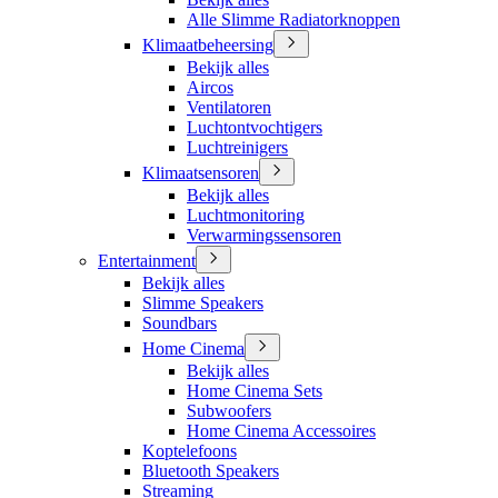
Alle Slimme Radiatorknoppen
Klimaatbeheersing
Bekijk alles
Aircos
Ventilatoren
Luchtontvochtigers
Luchtreinigers
Klimaatsensoren
Bekijk alles
Luchtmonitoring
Verwarmingssensoren
Entertainment
Bekijk alles
Slimme Speakers
Soundbars
Home Cinema
Bekijk alles
Home Cinema Sets
Subwoofers
Home Cinema Accessoires
Koptelefoons
Bluetooth Speakers
Streaming