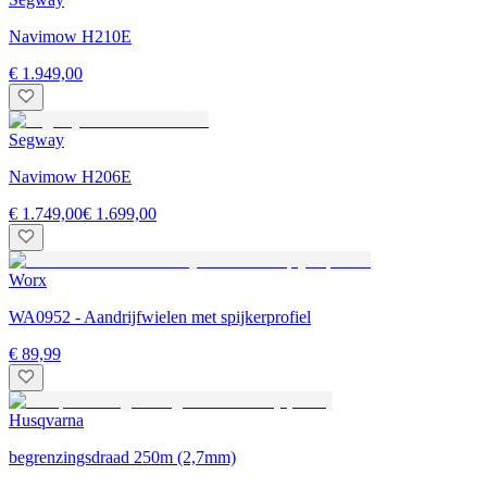
Navimow H210E
€ 1.949,00
Segway
Navimow H206E
€ 1.749,00
€ 1.699,00
Worx
WA0952 - Aandrijfwielen met spijkerprofiel
€ 89,99
Husqvarna
begrenzingsdraad 250m (2,7mm)