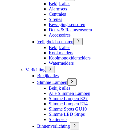
Bekijk alles
Alarmsets
Centrales
Sirenes
Bewegingssensoren
Deur- & Raamsensoren
Accessoires
Veiligheidssensoren
Bekijk alles
Rookmelders
Koolmonoxidemelders
Watermelders
Verlichting
Bekijk alles
Slimme Lampen
Bekijk alles
Alle Slimmen Lampen
Slimme Lampen E27
Slimme Lampen E14
Slimme Spots GU10
Slimme LED Strips
Startersets
Binnenverlichting