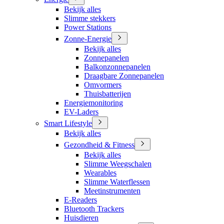
Bekijk alles
Slimme stekkers
Power Stations
Zonne-Energie
Bekijk alles
Zonnepanelen
Balkonzonnepanelen
Draagbare Zonnepanelen
Omvormers
Thuisbatterijen
Energiemonitoring
EV-Laders
Smart Lifestyle
Bekijk alles
Gezondheid & Fitness
Bekijk alles
Slimme Weegschalen
Wearables
Slimme Waterflessen
Meetinstrumenten
E-Readers
Bluetooth Trackers
Huisdieren