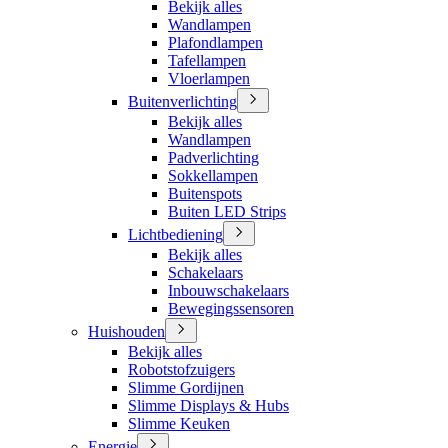
Bekijk alles
Wandlampen
Plafondlampen
Tafellampen
Vloerlampen
Buitenverlichting
Bekijk alles
Wandlampen
Padverlichting
Sokkellampen
Buitenspots
Buiten LED Strips
Lichtbediening
Bekijk alles
Schakelaars
Inbouwschakelaars
Bewegingssensoren
Huishouden
Bekijk alles
Robotstofzuigers
Slimme Gordijnen
Slimme Displays & Hubs
Slimme Keuken
Energie