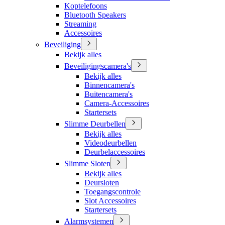
Koptelefoons
Bluetooth Speakers
Streaming
Accessoires
Beveiliging
Bekijk alles
Beveiligingscamera's
Bekijk alles
Binnencamera's
Buitencamera's
Camera-Accessoires
Startersets
Slimme Deurbellen
Bekijk alles
Videodeurbellen
Deurbelaccessoires
Slimme Sloten
Bekijk alles
Deursloten
Toegangscontrole
Slot Accessoires
Startersets
Alarmsystemen