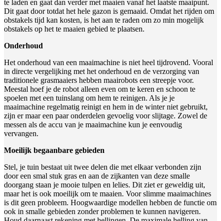
te laden en gaat dan verder met maaien vanaf het laatste maaipunt.
Dit gaat door totdat het hele gazon is gemaaid. Omdat het rijden om
obstakels tijd kan kosten, is het aan te raden om zo min mogelijk
obstakels op het te maaien gebied te plaatsen.
Onderhoud
Het onderhoud van een maaimachine is niet heel tijdrovend. Vooral
in directe vergelijking met het onderhoud en de verzorging van
traditionele grasmaaiers hebben maairobots een streepje voor.
Meestal hoef je de robot alleen even om te keren en schoon te
spoelen met een tuinslang om hem te reinigen. Als je je
maaimachine regelmatig reinigt en hem in de winter niet gebruikt,
zijn er maar een paar onderdelen gevoelig voor slijtage. Zowel de
messen als de accu van je maaimachine kun je eenvoudig
vervangen.
Moeilijk begaanbare gebieden
Stel, je tuin bestaat uit twee delen die met elkaar verbonden zijn
door een smal stuk gras en aan de zijkanten van deze smalle
doorgang staan je mooie tulpen en lelies. Dit ziet er geweldig uit,
maar het is ook moeilijk om te maaien. Voor slimme maaimachines
is dit geen probleem. Hoogwaardige modellen hebben de functie om
ook in smalle gebieden zonder problemen te kunnen navigeren.
Houd daarnaast rekening met hellingen. De maximale helling van