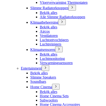
Vloerverwarming Thermostaten
Slimme Radiatorknoppen
Bekijk alles
Alle Slimme Radiatorknoppen
Klimaatbeheersing
Bekijk alles
Aircos
Ventilatoren
Luchtontvochtigers
Luchtreinigers
Klimaatsensoren
Bekijk alles
Luchtmonitoring
Verwarmingssensoren
Entertainment
Bekijk alles
Slimme Speakers
Soundbars
Home Cinema
Bekijk alles
Home Cinema Sets
Subwoofers
Home Cinema Accessoires