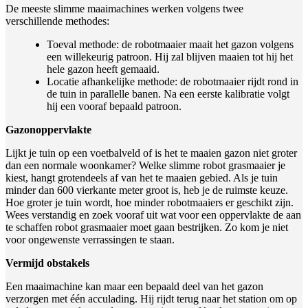
De meeste slimme maaimachines werken volgens twee
verschillende methodes:
Toeval methode: de robotmaaier maait het gazon volgens
een willekeurig patroon. Hij zal blijven maaien tot hij het
hele gazon heeft gemaaid.
Locatie afhankelijke methode: de robotmaaier rijdt rond in
de tuin in parallelle banen. Na een eerste kalibratie volgt
hij een vooraf bepaald patroon.
Gazonoppervlakte
Lijkt je tuin op een voetbalveld of is het te maaien gazon niet groter
dan een normale woonkamer? Welke slimme robot grasmaaier je
kiest, hangt grotendeels af van het te maaien gebied. Als je tuin
minder dan 600 vierkante meter groot is, heb je de ruimste keuze.
Hoe groter je tuin wordt, hoe minder robotmaaiers er geschikt zijn.
Wees verstandig en zoek vooraf uit wat voor een oppervlakte de aan
te schaffen robot grasmaaier moet gaan bestrijken. Zo kom je niet
voor ongewenste verrassingen te staan.
Vermijd obstakels
Een maaimachine kan maar een bepaald deel van het gazon
verzorgen met één acculading. Hij rijdt terug naar het station om op