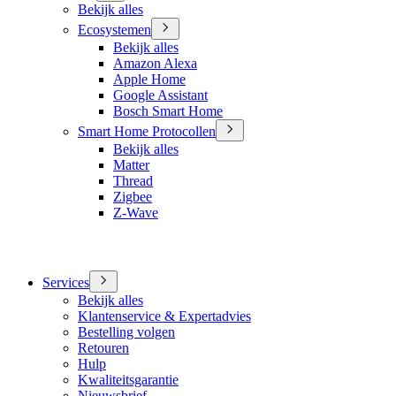
Bekijk alles
Ecosystemen
Bekijk alles
Amazon Alexa
Apple Home
Google Assistant
Bosch Smart Home
Smart Home Protocollen
Bekijk alles
Matter
Thread
Zigbee
Z-Wave
Services
Bekijk alles
Klantenservice & Expertadvies
Bestelling volgen
Retouren
Hulp
Kwaliteitsgarantie
Nieuwsbrief