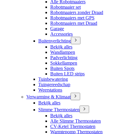
Alle Robotmaaiers
Robotmaaier set
Robotmaaiers zonder Draad
Robotmaaiers met GPS
Robotmaaiers met Draad
Garage
Accessories
Buitenverlichting
Bekijk alles
Wandlampen
Padverlichting
Sokkellampen
Buiten Spots
Buiten LED strips
Tuinbewatering
Tuingereedschap
Weerstations
Verwarming & Klimaat
Bekijk alles
Slimme Thermostaten
Bekijk alles
Alle Slimme Thermostaten
CV-Ketel Thermostaten
Warmtepomp Thermostaten