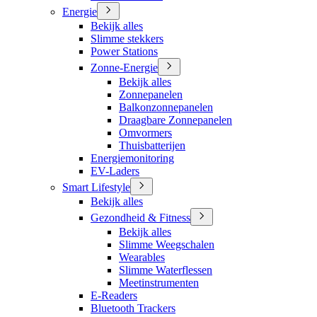
Energie
Bekijk alles
Slimme stekkers
Power Stations
Zonne-Energie
Bekijk alles
Zonnepanelen
Balkonzonnepanelen
Draagbare Zonnepanelen
Omvormers
Thuisbatterijen
Energiemonitoring
EV-Laders
Smart Lifestyle
Bekijk alles
Gezondheid & Fitness
Bekijk alles
Slimme Weegschalen
Wearables
Slimme Waterflessen
Meetinstrumenten
E-Readers
Bluetooth Trackers