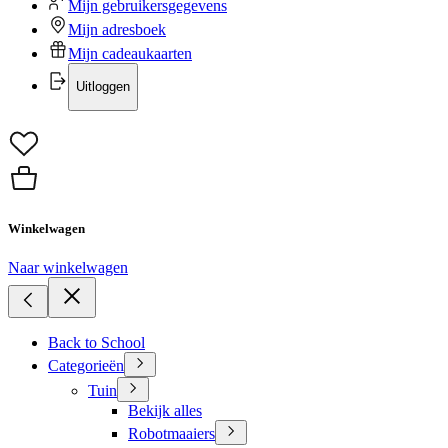
Mijn gebruikersgegevens
Mijn adresboek
Mijn cadeaukaarten
Uitloggen
Winkelwagen
Naar winkelwagen
Back to School
Categorieën
Tuin
Bekijk alles
Robotmaaiers