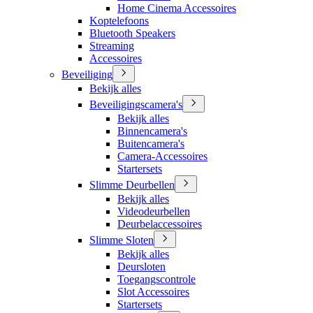
Home Cinema Accessoires
Koptelefoons
Bluetooth Speakers
Streaming
Accessoires
Beveiliging
Bekijk alles
Beveiligingscamera's
Bekijk alles
Binnencamera's
Buitencamera's
Camera-Accessoires
Startersets
Slimme Deurbellen
Bekijk alles
Videodeurbellen
Deurbelaccessoires
Slimme Sloten
Bekijk alles
Deursloten
Toegangscontrole
Slot Accessoires
Startersets