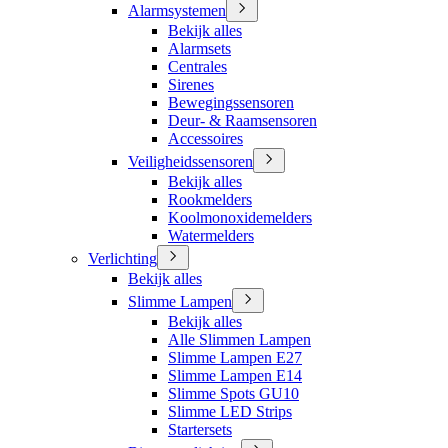
Alarmsystemen
Bekijk alles
Alarmsets
Centrales
Sirenes
Bewegingssensoren
Deur- & Raamsensoren
Accessoires
Veiligheidssensoren
Bekijk alles
Rookmelders
Koolmonoxidemelders
Watermelders
Verlichting
Bekijk alles
Slimme Lampen
Bekijk alles
Alle Slimmen Lampen
Slimme Lampen E27
Slimme Lampen E14
Slimme Spots GU10
Slimme LED Strips
Startersets