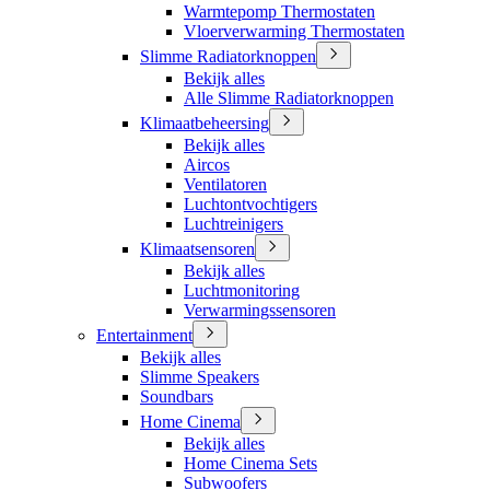
Warmtepomp Thermostaten
Vloerverwarming Thermostaten
Slimme Radiatorknoppen
Bekijk alles
Alle Slimme Radiatorknoppen
Klimaatbeheersing
Bekijk alles
Aircos
Ventilatoren
Luchtontvochtigers
Luchtreinigers
Klimaatsensoren
Bekijk alles
Luchtmonitoring
Verwarmingssensoren
Entertainment
Bekijk alles
Slimme Speakers
Soundbars
Home Cinema
Bekijk alles
Home Cinema Sets
Subwoofers