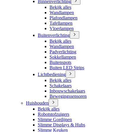
Binnenverlichting
Bekijk alles
Wandlampen
Plafondlampen
Tafellampen
Vloerlampen
Buitenverlichting
Bekijk alles
Wandlampen
Padverlichting
Sokkellampen
Buitenspots
Buiten LED Strips
Lichtbediening
Bekijk alles
Schakelaars
Inbouwschakelaars
Bewegingssensoren
Huishouden
Bekijk alles
Robotstofzuigers
Slimme Gordijnen
Slimme Displays & Hubs
Slimme Keuken