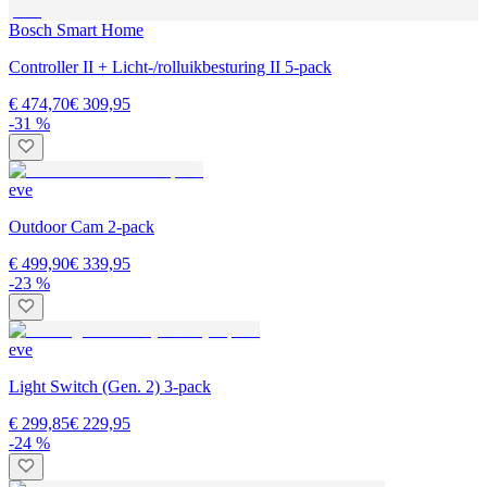
Bosch Smart Home
Controller II + Licht-/rolluikbesturing II 5-pack
€ 474,70
€ 309,95
-31 %
eve
Outdoor Cam 2-pack
€ 499,90
€ 339,95
-23 %
eve
Light Switch (Gen. 2) 3-pack
€ 299,85
€ 229,95
-24 %