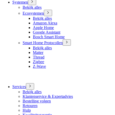
Systemen
Bekijk alles
Ecosystemen
Bekijk alles
Amazon Alexa
Apple Home
Google Assistant
Bosch Smart Home
Smart Home Protocollen
Bekijk alles
Matter
Thread
Zigbee
Z-Wave
Services
Bekijk alles
Klantenservice & Expertadvies
Bestelling volgen
Retouren
Hulp
Kwaliteitsgarantie