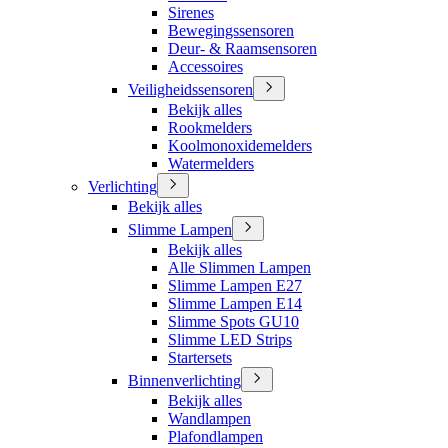
Sirenes
Bewegingssensoren
Deur- & Raamsensoren
Accessoires
Veiligheidssensoren
Bekijk alles
Rookmelders
Koolmonoxidemelders
Watermelders
Verlichting
Bekijk alles
Slimme Lampen
Bekijk alles
Alle Slimmen Lampen
Slimme Lampen E27
Slimme Lampen E14
Slimme Spots GU10
Slimme LED Strips
Startersets
Binnenverlichting
Bekijk alles
Wandlampen
Plafondlampen