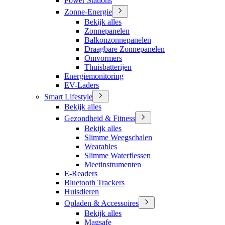
Power Stations
Zonne-Energie
Bekijk alles
Zonnepanelen
Balkonzonnepanelen
Draagbare Zonnepanelen
Omvormers
Thuisbatterijen
Energiemonitoring
EV-Laders
Smart Lifestyle
Bekijk alles
Gezondheid & Fitness
Bekijk alles
Slimme Weegschalen
Wearables
Slimme Waterflessen
Meetinstrumenten
E-Readers
Bluetooth Trackers
Huisdieren
Opladen & Accessoires
Bekijk alles
Magsafe