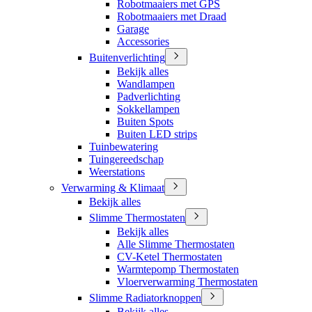
Robotmaaiers met GPS
Robotmaaiers met Draad
Garage
Accessories
Buitenverlichting
Bekijk alles
Wandlampen
Padverlichting
Sokkellampen
Buiten Spots
Buiten LED strips
Tuinbewatering
Tuingereedschap
Weerstations
Verwarming & Klimaat
Bekijk alles
Slimme Thermostaten
Bekijk alles
Alle Slimme Thermostaten
CV-Ketel Thermostaten
Warmtepomp Thermostaten
Vloerverwarming Thermostaten
Slimme Radiatorknoppen
Bekijk alles