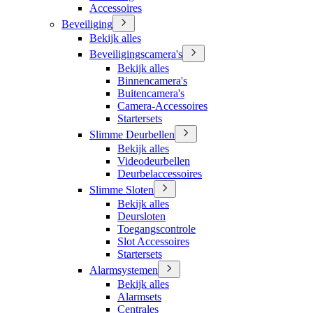
Accessoires
Beveiliging
Bekijk alles
Beveiligingscamera's
Bekijk alles
Binnencamera's
Buitencamera's
Camera-Accessoires
Startersets
Slimme Deurbellen
Bekijk alles
Videodeurbellen
Deurbelaccessoires
Slimme Sloten
Bekijk alles
Deursloten
Toegangscontrole
Slot Accessoires
Startersets
Alarmsystemen
Bekijk alles
Alarmsets
Centrales