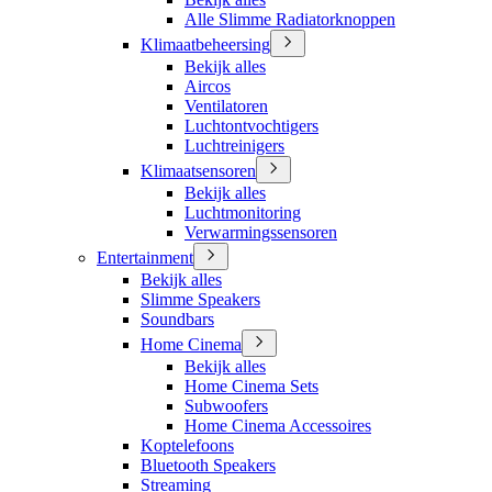
Alle Slimme Radiatorknoppen
Klimaatbeheersing
Bekijk alles
Aircos
Ventilatoren
Luchtontvochtigers
Luchtreinigers
Klimaatsensoren
Bekijk alles
Luchtmonitoring
Verwarmingssensoren
Entertainment
Bekijk alles
Slimme Speakers
Soundbars
Home Cinema
Bekijk alles
Home Cinema Sets
Subwoofers
Home Cinema Accessoires
Koptelefoons
Bluetooth Speakers
Streaming