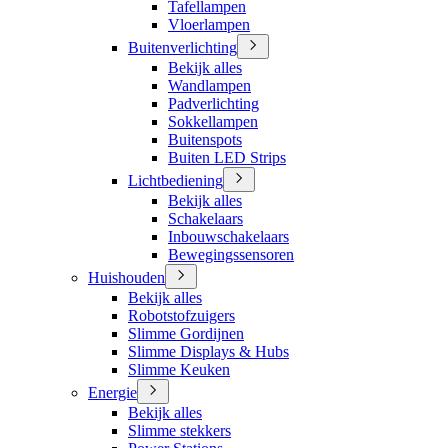
Tafellampen
Vloerlampen
Buitenverlichting
Bekijk alles
Wandlampen
Padverlichting
Sokkellampen
Buitenspots
Buiten LED Strips
Lichtbediening
Bekijk alles
Schakelaars
Inbouwschakelaars
Bewegingssensoren
Huishouden
Bekijk alles
Robotstofzuigers
Slimme Gordijnen
Slimme Displays & Hubs
Slimme Keuken
Energie
Bekijk alles
Slimme stekkers