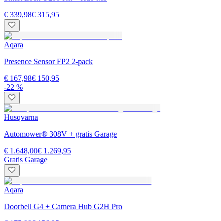
€ 339,98
€ 315,95
Aqara
Presence Sensor FP2 2-pack
€ 167,98
€ 150,95
-22 %
Husqvarna
Automower® 308V + gratis Garage
€ 1.648,00
€ 1.269,95
Gratis Garage
Aqara
Doorbell G4 + Camera Hub G2H Pro