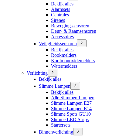
Bekijk alles
Alarmsets
Centrales
Sirenes
Bewegingssensoren
Deur- & Raamsensoren
Accessoires
Veiligheidssensoren
Bekijk alles
Rookmelders
Koolmonoxidemelders
Watermelders
Verlichting
Bekijk alles
Slimme Lampen
Bekijk alles
Alle Slimmen Lampen
Slimme Lampen E27
Slimme Lampen E14
Slimme Spots GU10
Slimme LED Strips
Startersets
Binnenverlichting