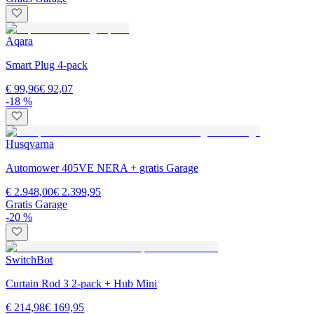
Aqara
Smart Plug 4-pack
€ 99,96
€ 92,07
-18 %
Husqvarna
Automower 405VE NERA + gratis Garage
€ 2.948,00
€ 2.399,95
Gratis Garage
-20 %
SwitchBot
Curtain Rod 3 2-pack + Hub Mini
€ 214,98
€ 169,95