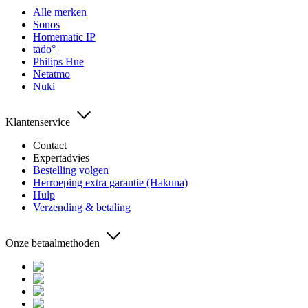
Alle merken
Sonos
Homematic IP
tado°
Philips Hue
Netatmo
Nuki
Klantenservice
Contact
Expertadvies
Bestelling volgen
Herroeping extra garantie (Hakuna)
Hulp
Verzending & betaling
Onze betaalmethoden