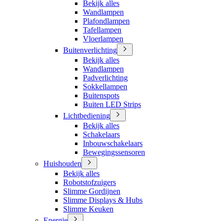
Bekijk alles
Wandlampen
Plafondlampen
Tafellampen
Vloerlampen
Buitenverlichting
Bekijk alles
Wandlampen
Padverlichting
Sokkellampen
Buitenspots
Buiten LED Strips
Lichtbediening
Bekijk alles
Schakelaars
Inbouwschakelaars
Bewegingssensoren
Huishouden
Bekijk alles
Robotstofzuigers
Slimme Gordijnen
Slimme Displays & Hubs
Slimme Keuken
Energie