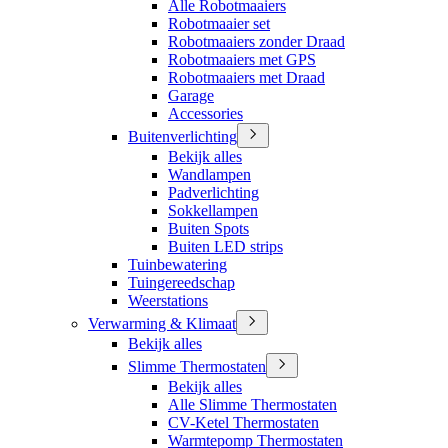
Alle Robotmaaiers
Robotmaaier set
Robotmaaiers zonder Draad
Robotmaaiers met GPS
Robotmaaiers met Draad
Garage
Accessories
Buitenverlichting
Bekijk alles
Wandlampen
Padverlichting
Sokkellampen
Buiten Spots
Buiten LED strips
Tuinbewatering
Tuingereedschap
Weerstations
Verwarming & Klimaat
Bekijk alles
Slimme Thermostaten
Bekijk alles
Alle Slimme Thermostaten
CV-Ketel Thermostaten
Warmtepomp Thermostaten