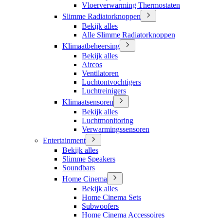
Vloerverwarming Thermostaten
Slimme Radiatorknoppen
Bekijk alles
Alle Slimme Radiatorknoppen
Klimaatbeheersing
Bekijk alles
Aircos
Ventilatoren
Luchtontvochtigers
Luchtreinigers
Klimaatsensoren
Bekijk alles
Luchtmonitoring
Verwarmingssensoren
Entertainment
Bekijk alles
Slimme Speakers
Soundbars
Home Cinema
Bekijk alles
Home Cinema Sets
Subwoofers
Home Cinema Accessoires