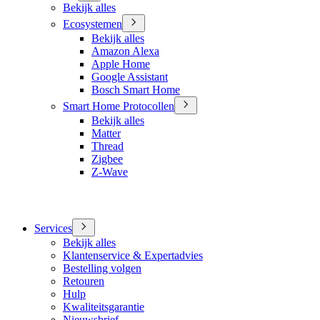
Bekijk alles
Ecosystemen
Bekijk alles
Amazon Alexa
Apple Home
Google Assistant
Bosch Smart Home
Smart Home Protocollen
Bekijk alles
Matter
Thread
Zigbee
Z-Wave
Services
Bekijk alles
Klantenservice & Expertadvies
Bestelling volgen
Retouren
Hulp
Kwaliteitsgarantie
Nieuwsbrief