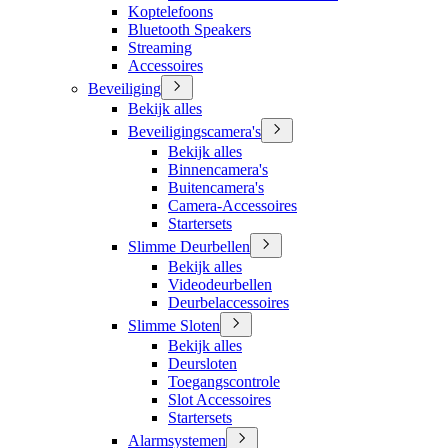
Koptelefoons
Bluetooth Speakers
Streaming
Accessoires
Beveiliging
Bekijk alles
Beveiligingscamera's
Bekijk alles
Binnencamera's
Buitencamera's
Camera-Accessoires
Startersets
Slimme Deurbellen
Bekijk alles
Videodeurbellen
Deurbelaccessoires
Slimme Sloten
Bekijk alles
Deursloten
Toegangscontrole
Slot Accessoires
Startersets
Alarmsystemen