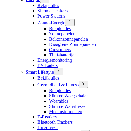
Bekijk alles
Slimme stekkers
Power Stations
Zonne-Energie
Bekijk alles
Zonnepanelen
Balkonzonnepanelen
Draagbare Zonnepanelen
Omvormers
Thuisbatterijen
Energiemonitoring
EV-Laders
Smart Lifestyle
Bekijk alles
Gezondheid & Fitness
Bekijk alles
Slimme Weegschalen
Wearables
Slimme Waterflessen
Meetinstrumenten
E-Readers
Bluetooth Trackers
Huisdieren