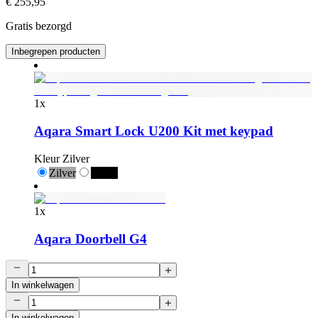
€ 255,95
Gratis bezorgd
Inbegrepen producten
1
x
Aqara Smart Lock U200 Kit met keypad
Kleur
Zilver
Zilver
Zwart
1
x
Aqara Doorbell G4
In winkelwagen
In winkelwagen