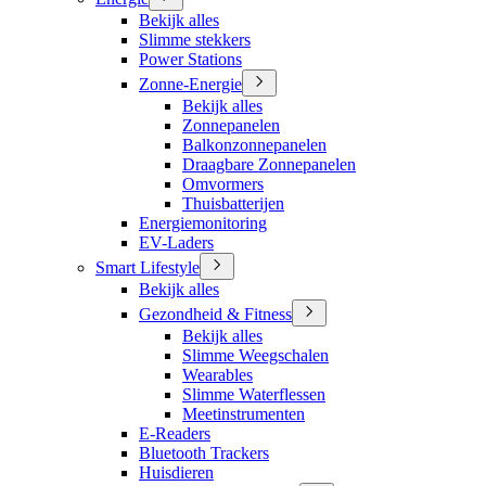
Bekijk alles
Slimme stekkers
Power Stations
Zonne-Energie
Bekijk alles
Zonnepanelen
Balkonzonnepanelen
Draagbare Zonnepanelen
Omvormers
Thuisbatterijen
Energiemonitoring
EV-Laders
Smart Lifestyle
Bekijk alles
Gezondheid & Fitness
Bekijk alles
Slimme Weegschalen
Wearables
Slimme Waterflessen
Meetinstrumenten
E-Readers
Bluetooth Trackers
Huisdieren