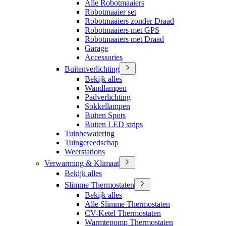
Alle Robotmaaiers
Robotmaaier set
Robotmaaiers zonder Draad
Robotmaaiers met GPS
Robotmaaiers met Draad
Garage
Accessories
Buitenverlichting
Bekijk alles
Wandlampen
Padverlichting
Sokkellampen
Buiten Spots
Buiten LED strips
Tuinbewatering
Tuingereedschap
Weerstations
Verwarming & Klimaat
Bekijk alles
Slimme Thermostaten
Bekijk alles
Alle Slimme Thermostaten
CV-Ketel Thermostaten
Warmtepomp Thermostaten