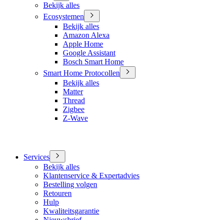
Bekijk alles
Ecosystemen
Bekijk alles
Amazon Alexa
Apple Home
Google Assistant
Bosch Smart Home
Smart Home Protocollen
Bekijk alles
Matter
Thread
Zigbee
Z-Wave
Services
Bekijk alles
Klantenservice & Expertadvies
Bestelling volgen
Retouren
Hulp
Kwaliteitsgarantie
Nieuwsbrief