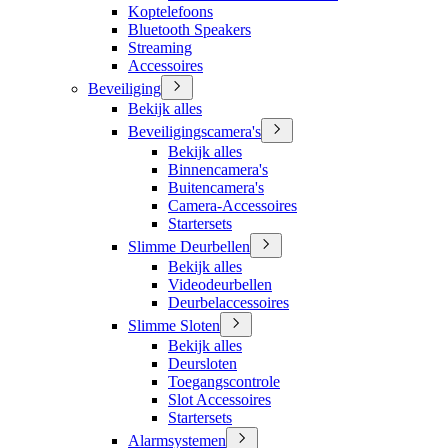
Koptelefoons
Bluetooth Speakers
Streaming
Accessoires
Beveiliging
Bekijk alles
Beveiligingscamera's
Bekijk alles
Binnencamera's
Buitencamera's
Camera-Accessoires
Startersets
Slimme Deurbellen
Bekijk alles
Videodeurbellen
Deurbelaccessoires
Slimme Sloten
Bekijk alles
Deursloten
Toegangscontrole
Slot Accessoires
Startersets
Alarmsystemen