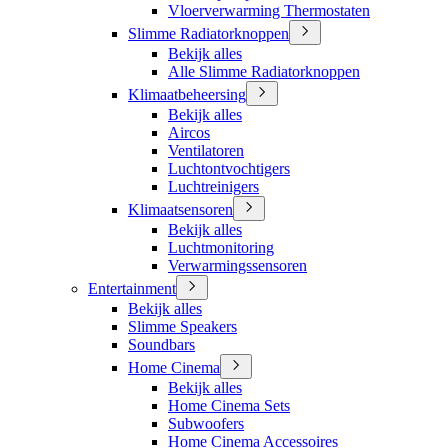
Vloerverwarming Thermostaten
Slimme Radiatorknoppen
Bekijk alles
Alle Slimme Radiatorknoppen
Klimaatbeheersing
Bekijk alles
Aircos
Ventilatoren
Luchtontvochtigers
Luchtreinigers
Klimaatsensoren
Bekijk alles
Luchtmonitoring
Verwarmingssensoren
Entertainment
Bekijk alles
Slimme Speakers
Soundbars
Home Cinema
Bekijk alles
Home Cinema Sets
Subwoofers
Home Cinema Accessoires