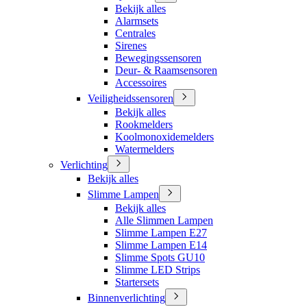
Bekijk alles
Alarmsets
Centrales
Sirenes
Bewegingssensoren
Deur- & Raamsensoren
Accessoires
Veiligheidssensoren
Bekijk alles
Rookmelders
Koolmonoxidemelders
Watermelders
Verlichting
Bekijk alles
Slimme Lampen
Bekijk alles
Alle Slimmen Lampen
Slimme Lampen E27
Slimme Lampen E14
Slimme Spots GU10
Slimme LED Strips
Startersets
Binnenverlichting