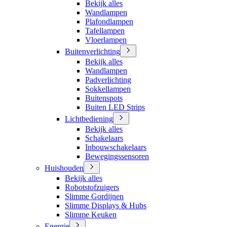
Bekijk alles
Wandlampen
Plafondlampen
Tafellampen
Vloerlampen
Buitenverlichting
Bekijk alles
Wandlampen
Padverlichting
Sokkellampen
Buitenspots
Buiten LED Strips
Lichtbediening
Bekijk alles
Schakelaars
Inbouwschakelaars
Bewegingssensoren
Huishouden
Bekijk alles
Robotstofzuigers
Slimme Gordijnen
Slimme Displays & Hubs
Slimme Keuken
Energie