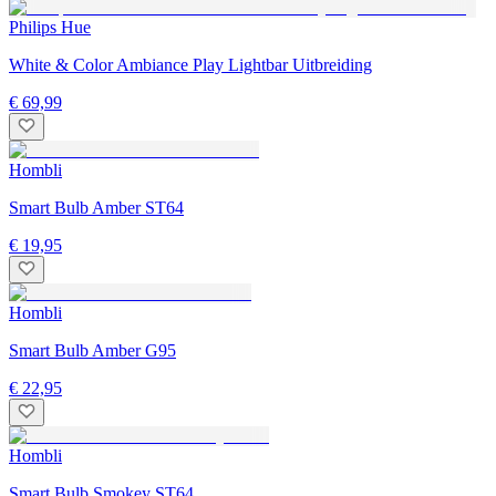
Philips Hue
White & Color Ambiance Play Lightbar Uitbreiding
€ 69,99
Hombli
Smart Bulb Amber ST64
€ 19,95
Hombli
Smart Bulb Amber G95
€ 22,95
Hombli
Smart Bulb Smokey ST64