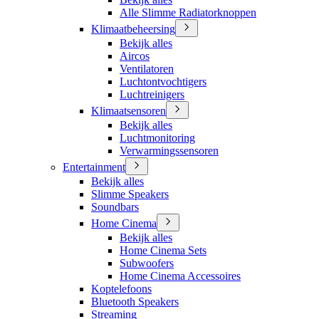
Alle Slimme Radiatorknoppen
Klimaatbeheersing
Bekijk alles
Aircos
Ventilatoren
Luchtontvochtigers
Luchtreinigers
Klimaatsensoren
Bekijk alles
Luchtmonitoring
Verwarmingssensoren
Entertainment
Bekijk alles
Slimme Speakers
Soundbars
Home Cinema
Bekijk alles
Home Cinema Sets
Subwoofers
Home Cinema Accessoires
Koptelefoons
Bluetooth Speakers
Streaming