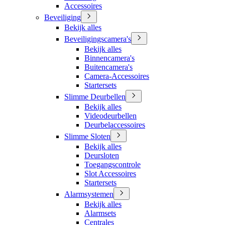
Accessoires
Beveiliging
Bekijk alles
Beveiligingscamera's
Bekijk alles
Binnencamera's
Buitencamera's
Camera-Accessoires
Startersets
Slimme Deurbellen
Bekijk alles
Videodeurbellen
Deurbelaccessoires
Slimme Sloten
Bekijk alles
Deursloten
Toegangscontrole
Slot Accessoires
Startersets
Alarmsystemen
Bekijk alles
Alarmsets
Centrales