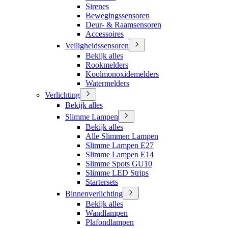
Sirenes
Bewegingssensoren
Deur- & Raamsensoren
Accessoires
Veiligheidssensoren
Bekijk alles
Rookmelders
Koolmonoxidemelders
Watermelders
Verlichting
Bekijk alles
Slimme Lampen
Bekijk alles
Alle Slimmen Lampen
Slimme Lampen E27
Slimme Lampen E14
Slimme Spots GU10
Slimme LED Strips
Startersets
Binnenverlichting
Bekijk alles
Wandlampen
Plafondlampen