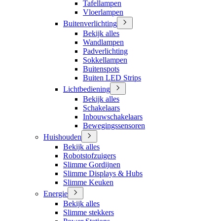
Tafellampen
Vloerlampen
Buitenverlichting
Bekijk alles
Wandlampen
Padverlichting
Sokkellampen
Buitenspots
Buiten LED Strips
Lichtbediening
Bekijk alles
Schakelaars
Inbouwschakelaars
Bewegingssensoren
Huishouden
Bekijk alles
Robotstofzuigers
Slimme Gordijnen
Slimme Displays & Hubs
Slimme Keuken
Energie
Bekijk alles
Slimme stekkers