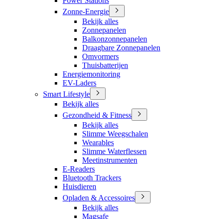
Power Stations
Zonne-Energie
Bekijk alles
Zonnepanelen
Balkonzonnepanelen
Draagbare Zonnepanelen
Omvormers
Thuisbatterijen
Energiemonitoring
EV-Laders
Smart Lifestyle
Bekijk alles
Gezondheid & Fitness
Bekijk alles
Slimme Weegschalen
Wearables
Slimme Waterflessen
Meetinstrumenten
E-Readers
Bluetooth Trackers
Huisdieren
Opladen & Accessoires
Bekijk alles
Magsafe