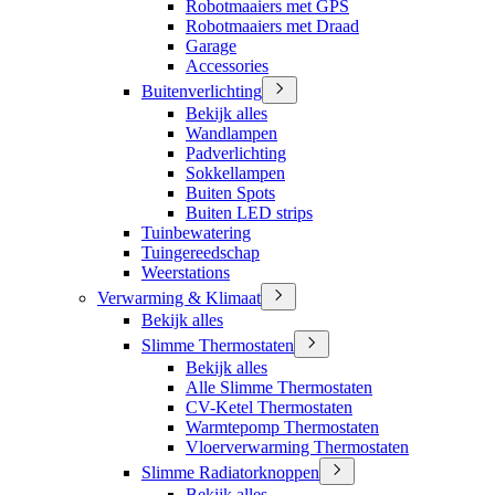
Robotmaaiers met GPS
Robotmaaiers met Draad
Garage
Accessories
Buitenverlichting
Bekijk alles
Wandlampen
Padverlichting
Sokkellampen
Buiten Spots
Buiten LED strips
Tuinbewatering
Tuingereedschap
Weerstations
Verwarming & Klimaat
Bekijk alles
Slimme Thermostaten
Bekijk alles
Alle Slimme Thermostaten
CV-Ketel Thermostaten
Warmtepomp Thermostaten
Vloerverwarming Thermostaten
Slimme Radiatorknoppen
Bekijk alles