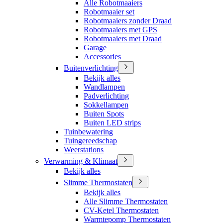
Alle Robotmaaiers
Robotmaaier set
Robotmaaiers zonder Draad
Robotmaaiers met GPS
Robotmaaiers met Draad
Garage
Accessories
Buitenverlichting
Bekijk alles
Wandlampen
Padverlichting
Sokkellampen
Buiten Spots
Buiten LED strips
Tuinbewatering
Tuingereedschap
Weerstations
Verwarming & Klimaat
Bekijk alles
Slimme Thermostaten
Bekijk alles
Alle Slimme Thermostaten
CV-Ketel Thermostaten
Warmtepomp Thermostaten