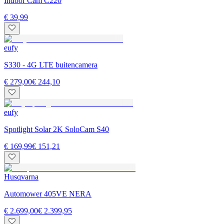
Indoor Cam C220
€ 39,99
eufy
S330 - 4G LTE buitencamera
€ 279,00
€ 244,10
eufy
Spotlight Solar 2K SoloCam S40
€ 169,99
€ 151,21
Husqvarna
Automower 405VE NERA
€ 2.699,00
€ 2.399,95