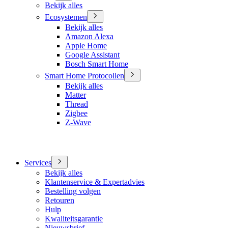
Bekijk alles
Ecosystemen
Bekijk alles
Amazon Alexa
Apple Home
Google Assistant
Bosch Smart Home
Smart Home Protocollen
Bekijk alles
Matter
Thread
Zigbee
Z-Wave
Services
Bekijk alles
Klantenservice & Expertadvies
Bestelling volgen
Retouren
Hulp
Kwaliteitsgarantie
Nieuwsbrief