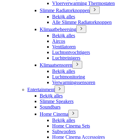
Vloerverwarming Thermostaten
Slimme Radiatorknoppen
Bekijk alles
Alle Slimme Radiatorknoppen
Klimaatbeheersing
Bekijk alles
Aircos
Ventilatoren
Luchtontvochtigers
Luchtreinigers
Klimaatsensoren
Bekijk alles
Luchtmonitoring
Verwarmingssensoren
Entertainment
Bekijk alles
Slimme Speakers
Soundbars
Home Cinema
Bekijk alles
Home Cinema Sets
Subwoofers
Home Cinema Accessoires