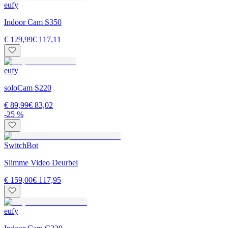
eufy
Indoor Cam S350
€ 129,99
€ 117,11
eufy
soloCam S220
€ 89,99
€ 83,02
-25 %
SwitchBot
Slimme Video Deurbel
€ 159,00
€ 117,95
eufy