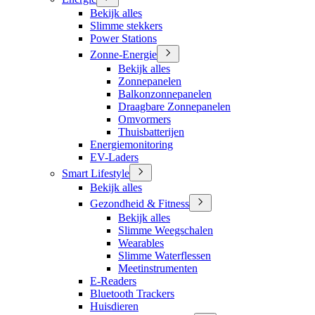
Bekijk alles
Slimme stekkers
Power Stations
Zonne-Energie
Bekijk alles
Zonnepanelen
Balkonzonnepanelen
Draagbare Zonnepanelen
Omvormers
Thuisbatterijen
Energiemonitoring
EV-Laders
Smart Lifestyle
Bekijk alles
Gezondheid & Fitness
Bekijk alles
Slimme Weegschalen
Wearables
Slimme Waterflessen
Meetinstrumenten
E-Readers
Bluetooth Trackers
Huisdieren