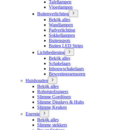
Tafellampen
Vloerlampen
Buitenverlichting
Bekijk alles
Wandlampen
Padverlichting
Sokkellampen
Buitenspots
Buiten LED Strips
Lichtbediening
Bekijk alles
Schakelaars
Inbouwschakelaars
Bewegingssensoren
Huishouden
Bekijk alles
Robotstofzuigers
Slimme Gordijnen
Slimme Displays & Hubs
Slimme Keuken
Energie
Bekijk alles
Slimme stekkers