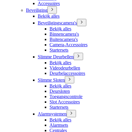
Accessoires
Beveiliging
Bekijk alles
Beveiligingscamera's
Bekijk alles
Binnencamera's
Buitencamera's
Camera-Accessoires
Startersets
Slimme Deurbellen
Bekijk alles
Videodeurbellen
Deurbelaccessoires
Slimme Sloten
Bekijk alles
Deursloten
Toegangscontrole
Slot Accessoires
Startersets
Alarmsystemen
Bekijk alles
Alarmsets
Centrales