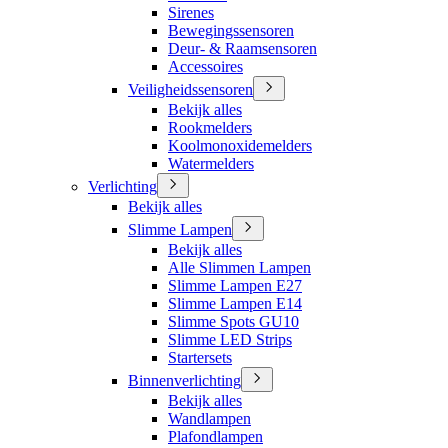
Sirenes
Bewegingssensoren
Deur- & Raamsensoren
Accessoires
Veiligheidssensoren
Bekijk alles
Rookmelders
Koolmonoxidemelders
Watermelders
Verlichting
Bekijk alles
Slimme Lampen
Bekijk alles
Alle Slimmen Lampen
Slimme Lampen E27
Slimme Lampen E14
Slimme Spots GU10
Slimme LED Strips
Startersets
Binnenverlichting
Bekijk alles
Wandlampen
Plafondlampen