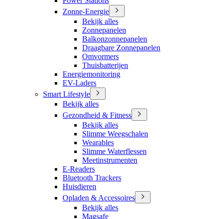
Power Stations
Zonne-Energie
Bekijk alles
Zonnepanelen
Balkonzonnepanelen
Draagbare Zonnepanelen
Omvormers
Thuisbatterijen
Energiemonitoring
EV-Laders
Smart Lifestyle
Bekijk alles
Gezondheid & Fitness
Bekijk alles
Slimme Weegschalen
Wearables
Slimme Waterflessen
Meetinstrumenten
E-Readers
Bluetooth Trackers
Huisdieren
Opladen & Accessoires
Bekijk alles
Magsafe