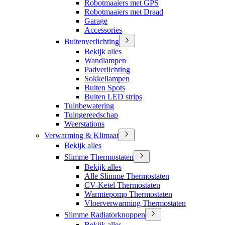
Robotmaaiers met GPS
Robotmaaiers met Draad
Garage
Accessories
Buitenverlichting
Bekijk alles
Wandlampen
Padverlichting
Sokkellampen
Buiten Spots
Buiten LED strips
Tuinbewatering
Tuingereedschap
Weerstations
Verwarming & Klimaat
Bekijk alles
Slimme Thermostaten
Bekijk alles
Alle Slimme Thermostaten
CV-Ketel Thermostaten
Warmtepomp Thermostaten
Vloerverwarming Thermostaten
Slimme Radiatorknoppen
Bekijk alles