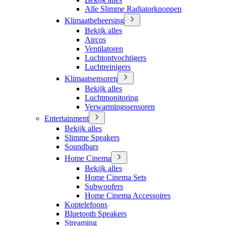
Alle Slimme Radiatorknoppen
Klimaatbeheersing
Bekijk alles
Aircos
Ventilatoren
Luchtontvochtigers
Luchtreinigers
Klimaatsensoren
Bekijk alles
Luchtmonitoring
Verwarmingssensoren
Entertainment
Bekijk alles
Slimme Speakers
Soundbars
Home Cinema
Bekijk alles
Home Cinema Sets
Subwoofers
Home Cinema Accessoires
Koptelefoons
Bluetooth Speakers
Streaming