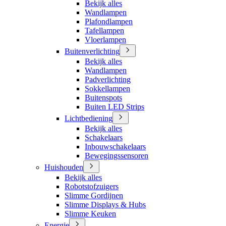
Bekijk alles
Wandlampen
Plafondlampen
Tafellampen
Vloerlampen
Buitenverlichting
Bekijk alles
Wandlampen
Padverlichting
Sokkellampen
Buitenspots
Buiten LED Strips
Lichtbediening
Bekijk alles
Schakelaars
Inbouwschakelaars
Bewegingssensoren
Huishouden
Bekijk alles
Robotstofzuigers
Slimme Gordijnen
Slimme Displays & Hubs
Slimme Keuken
Energie