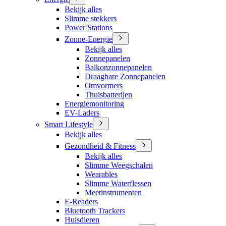
Bekijk alles
Slimme stekkers
Power Stations
Zonne-Energie
Bekijk alles
Zonnepanelen
Balkonzonnepanelen
Draagbare Zonnepanelen
Omvormers
Thuisbatterijen
Energiemonitoring
EV-Laders
Smart Lifestyle
Bekijk alles
Gezondheid & Fitness
Bekijk alles
Slimme Weegschalen
Wearables
Slimme Waterflessen
Meetinstrumenten
E-Readers
Bluetooth Trackers
Huisdieren