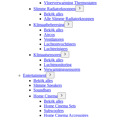
Vloerverwarming Thermostaten
Slimme Radiatorknoppen
Bekijk alles
Alle Slimme Radiatorknoppen
Klimaatbeheersing
Bekijk alles
Aircos
Ventilatoren
Luchtontvochtigers
Luchtreinigers
Klimaatsensoren
Bekijk alles
Luchtmonitoring
Verwarmingssensoren
Entertainment
Bekijk alles
Slimme Speakers
Soundbars
Home Cinema
Bekijk alles
Home Cinema Sets
Subwoofers
Home Cinema Accessoires