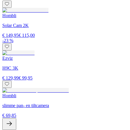
Hombli
Solar Cam 2K
€ 149,95
€ 115,00
-23 %
Ezviz
H9C 3K
€ 129,99
€ 99,95
Hombli
slimme pan- en tiltcamera
€ 69,85