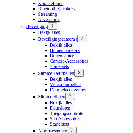
Koptelefoons
Bluetooth Speakers
Streaming
Accessoires
Beveiliging
Bekijk alles
Beveiligingscamera's
Bekijk alles
Binnencamera's
Buitencamera's
Camera-Accessoires
Startersets
Slimme Deurbellen
Bekijk alles
Videodeurbellen
Deurbelaccessoires
Slimme Sloten
Bekijk alles
Deursloten
Toegangscontrole
Slot Accessoires
Startersets
Alarmsystemen