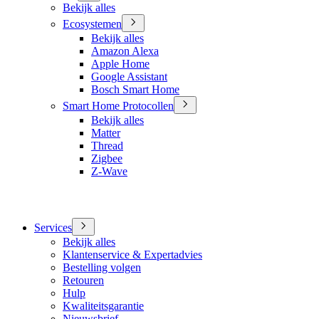
Bekijk alles
Ecosystemen
Bekijk alles
Amazon Alexa
Apple Home
Google Assistant
Bosch Smart Home
Smart Home Protocollen
Bekijk alles
Matter
Thread
Zigbee
Z-Wave
Services
Bekijk alles
Klantenservice & Expertadvies
Bestelling volgen
Retouren
Hulp
Kwaliteitsgarantie
Nieuwsbrief