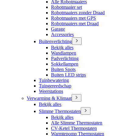
Alle Robotmaaiers
Robotmaaier set
Robotmaaiers zonder Draad
Robotmaaiers met GPS
Robotmaaiers met Draad
Garage
Accessories
Buitenverlichting
Bekijk alles
Wandlampen
Padverlichting
Sokkellampen
Buiten Spots
Buiten LED strips
Tuinbewatering
Tuingereedschap
Weerstations
Verwarming & Klimaat
Bekijk alles
Slimme Thermostaten
Bekijk alles
Alle Slimme Thermostaten
CV-Ketel Thermostaten
Warmtepomp Thermostaten