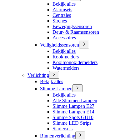
Bekijk alles
Alarmsets
Centrales
Sirenes
Bewegingssensoren
Deur- & Raamsensoren
Accessoires
Veiligheidssensoren
Bekijk alles
Rookmelders
Koolmonoxidemelders
Watermelders
Verlichting
Bekijk alles
Slimme Lampen
Bekijk alles
Alle Slimmen Lampen
Slimme Lampen E27
Slimme Lampen E14
Slimme Spots GU10
Slimme LED Strips
Startersets
Binnenverlichting