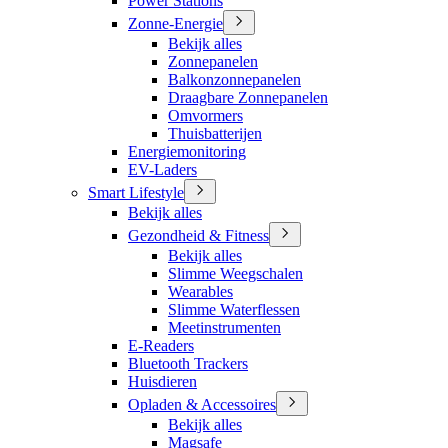
Power Stations
Zonne-Energie
Bekijk alles
Zonnepanelen
Balkonzonnepanelen
Draagbare Zonnepanelen
Omvormers
Thuisbatterijen
Energiemonitoring
EV-Laders
Smart Lifestyle
Bekijk alles
Gezondheid & Fitness
Bekijk alles
Slimme Weegschalen
Wearables
Slimme Waterflessen
Meetinstrumenten
E-Readers
Bluetooth Trackers
Huisdieren
Opladen & Accessoires
Bekijk alles
Magsafe