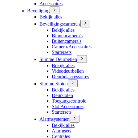
Accessoires
Beveiliging
Bekijk alles
Beveiligingscamera's
Bekijk alles
Binnencamera's
Buitencamera's
Camera-Accessoires
Startersets
Slimme Deurbellen
Bekijk alles
Videodeurbellen
Deurbelaccessoires
Slimme Sloten
Bekijk alles
Deursloten
Toegangscontrole
Slot Accessoires
Startersets
Alarmsystemen
Bekijk alles
Alarmsets
Centrales