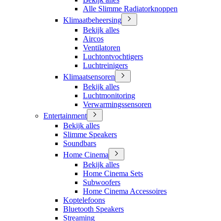
Alle Slimme Radiatorknoppen
Klimaatbeheersing
Bekijk alles
Aircos
Ventilatoren
Luchtontvochtigers
Luchtreinigers
Klimaatsensoren
Bekijk alles
Luchtmonitoring
Verwarmingssensoren
Entertainment
Bekijk alles
Slimme Speakers
Soundbars
Home Cinema
Bekijk alles
Home Cinema Sets
Subwoofers
Home Cinema Accessoires
Koptelefoons
Bluetooth Speakers
Streaming