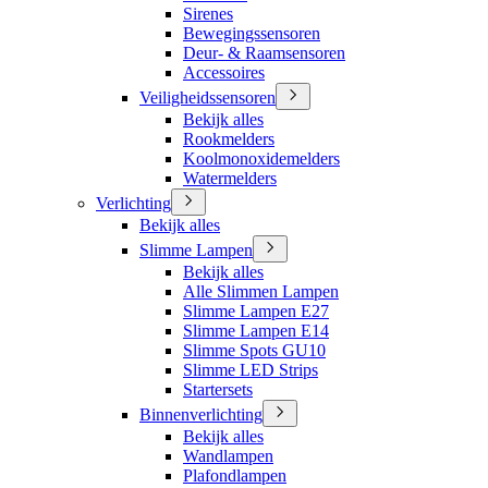
Sirenes
Bewegingssensoren
Deur- & Raamsensoren
Accessoires
Veiligheidssensoren
Bekijk alles
Rookmelders
Koolmonoxidemelders
Watermelders
Verlichting
Bekijk alles
Slimme Lampen
Bekijk alles
Alle Slimmen Lampen
Slimme Lampen E27
Slimme Lampen E14
Slimme Spots GU10
Slimme LED Strips
Startersets
Binnenverlichting
Bekijk alles
Wandlampen
Plafondlampen