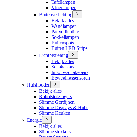
Tafellampen
Vloerlampen
Buitenverlichting
Bekijk alles
Wandlampen
Padverlichting
Sokkellampen
Buitenspots
Buiten LED Strips
Lichtbediening
Bekijk alles
Schakelaars
Inbouwschakelaars
Bewegingssensoren
Huishouden
Bekijk alles
Robotstofzuigers
Slimme Gordijnen
Slimme Displays & Hubs
Slimme Keuken
Energie
Bekijk alles
Slimme stekkers