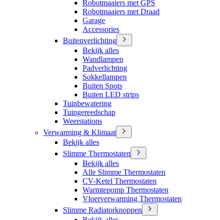
Robotmaaiers met GPS
Robotmaaiers met Draad
Garage
Accessories
Buitenverlichting
Bekijk alles
Wandlampen
Padverlichting
Sokkellampen
Buiten Spots
Buiten LED strips
Tuinbewatering
Tuingereedschap
Weerstations
Verwarming & Klimaat
Bekijk alles
Slimme Thermostaten
Bekijk alles
Alle Slimme Thermostaten
CV-Ketel Thermostaten
Warmtepomp Thermostaten
Vloerverwarming Thermostaten
Slimme Radiatorknoppen
Bekijk alles