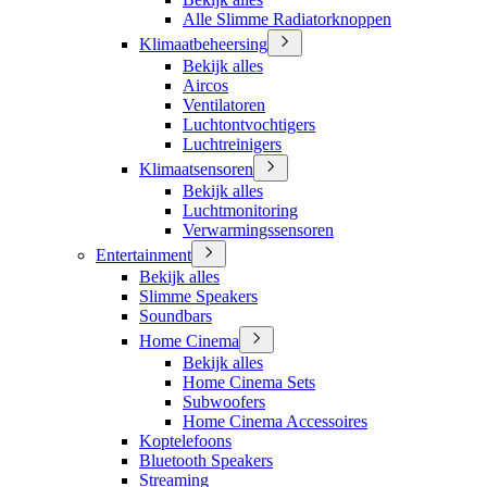
Alle Slimme Radiatorknoppen
Klimaatbeheersing
Bekijk alles
Aircos
Ventilatoren
Luchtontvochtigers
Luchtreinigers
Klimaatsensoren
Bekijk alles
Luchtmonitoring
Verwarmingssensoren
Entertainment
Bekijk alles
Slimme Speakers
Soundbars
Home Cinema
Bekijk alles
Home Cinema Sets
Subwoofers
Home Cinema Accessoires
Koptelefoons
Bluetooth Speakers
Streaming