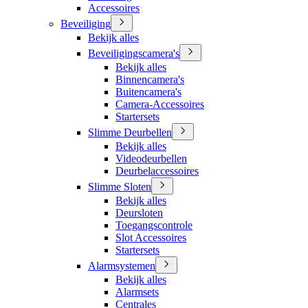
Accessoires
Beveiliging
Bekijk alles
Beveiligingscamera's
Bekijk alles
Binnencamera's
Buitencamera's
Camera-Accessoires
Startersets
Slimme Deurbellen
Bekijk alles
Videodeurbellen
Deurbelaccessoires
Slimme Sloten
Bekijk alles
Deursloten
Toegangscontrole
Slot Accessoires
Startersets
Alarmsystemen
Bekijk alles
Alarmsets
Centrales