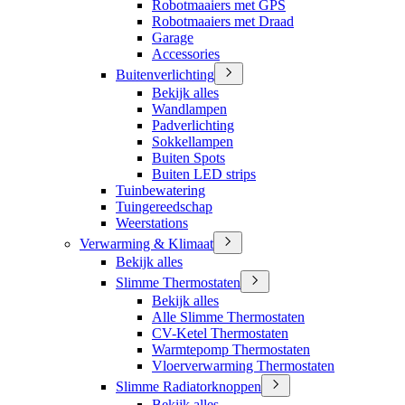
Robotmaaiers met GPS
Robotmaaiers met Draad
Garage
Accessories
Buitenverlichting
Bekijk alles
Wandlampen
Padverlichting
Sokkellampen
Buiten Spots
Buiten LED strips
Tuinbewatering
Tuingereedschap
Weerstations
Verwarming & Klimaat
Bekijk alles
Slimme Thermostaten
Bekijk alles
Alle Slimme Thermostaten
CV-Ketel Thermostaten
Warmtepomp Thermostaten
Vloerverwarming Thermostaten
Slimme Radiatorknoppen
Bekijk alles