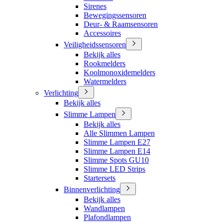
Sirenes
Bewegingssensoren
Deur- & Raamsensoren
Accessoires
Veiligheidssensoren
Bekijk alles
Rookmelders
Koolmonoxidemelders
Watermelders
Verlichting
Bekijk alles
Slimme Lampen
Bekijk alles
Alle Slimmen Lampen
Slimme Lampen E27
Slimme Lampen E14
Slimme Spots GU10
Slimme LED Strips
Startersets
Binnenverlichting
Bekijk alles
Wandlampen
Plafondlampen