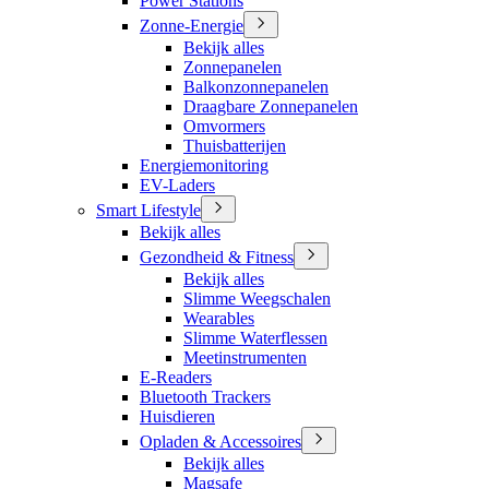
Power Stations
Zonne-Energie
Bekijk alles
Zonnepanelen
Balkonzonnepanelen
Draagbare Zonnepanelen
Omvormers
Thuisbatterijen
Energiemonitoring
EV-Laders
Smart Lifestyle
Bekijk alles
Gezondheid & Fitness
Bekijk alles
Slimme Weegschalen
Wearables
Slimme Waterflessen
Meetinstrumenten
E-Readers
Bluetooth Trackers
Huisdieren
Opladen & Accessoires
Bekijk alles
Magsafe