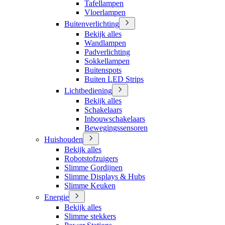
Tafellampen
Vloerlampen
Buitenverlichting
Bekijk alles
Wandlampen
Padverlichting
Sokkellampen
Buitenspots
Buiten LED Strips
Lichtbediening
Bekijk alles
Schakelaars
Inbouwschakelaars
Bewegingssensoren
Huishouden
Bekijk alles
Robotstofzuigers
Slimme Gordijnen
Slimme Displays & Hubs
Slimme Keuken
Energie
Bekijk alles
Slimme stekkers