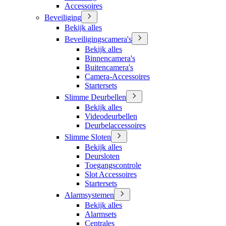
Accessoires
Beveiliging
Bekijk alles
Beveiligingscamera's
Bekijk alles
Binnencamera's
Buitencamera's
Camera-Accessoires
Startersets
Slimme Deurbellen
Bekijk alles
Videodeurbellen
Deurbelaccessoires
Slimme Sloten
Bekijk alles
Deursloten
Toegangscontrole
Slot Accessoires
Startersets
Alarmsystemen
Bekijk alles
Alarmsets
Centrales