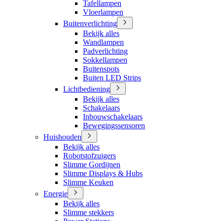
Tafellampen
Vloerlampen
Buitenverlichting
Bekijk alles
Wandlampen
Padverlichting
Sokkellampen
Buitenspots
Buiten LED Strips
Lichtbediening
Bekijk alles
Schakelaars
Inbouwschakelaars
Bewegingssensoren
Huishouden
Bekijk alles
Robotstofzuigers
Slimme Gordijnen
Slimme Displays & Hubs
Slimme Keuken
Energie
Bekijk alles
Slimme stekkers