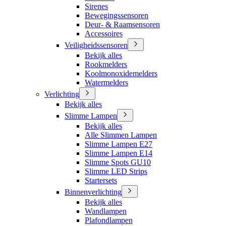
Sirenes
Bewegingssensoren
Deur- & Raamsensoren
Accessoires
Veiligheidssensoren
Bekijk alles
Rookmelders
Koolmonoxidemelders
Watermelders
Verlichting
Bekijk alles
Slimme Lampen
Bekijk alles
Alle Slimmen Lampen
Slimme Lampen E27
Slimme Lampen E14
Slimme Spots GU10
Slimme LED Strips
Startersets
Binnenverlichting
Bekijk alles
Wandlampen
Plafondlampen