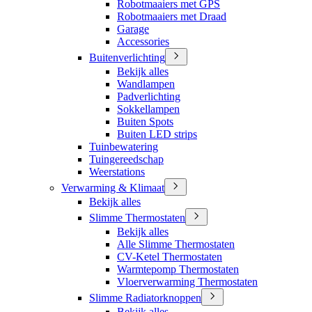
Robotmaaiers met GPS
Robotmaaiers met Draad
Garage
Accessories
Buitenverlichting
Bekijk alles
Wandlampen
Padverlichting
Sokkellampen
Buiten Spots
Buiten LED strips
Tuinbewatering
Tuingereedschap
Weerstations
Verwarming & Klimaat
Bekijk alles
Slimme Thermostaten
Bekijk alles
Alle Slimme Thermostaten
CV-Ketel Thermostaten
Warmtepomp Thermostaten
Vloerverwarming Thermostaten
Slimme Radiatorknoppen
Bekijk alles