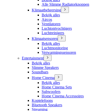
Alle Slimme Radiatorknoppen
Klimaatbeheersing
Bekijk alles
Aircos
Ventilatoren
Luchtontvochtigers
Luchtreinigers
Klimaatsensoren
Bekijk alles
Luchtmonitoring
Verwarmingssensoren
Entertainment
Bekijk alles
Slimme Speakers
Soundbars
Home Cinema
Bekijk alles
Home Cinema Sets
Subwoofers
Home Cinema Accessoires
Koptelefoons
Bluetooth Speakers
Streaming