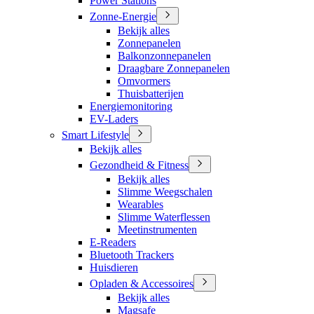
Power Stations
Zonne-Energie
Bekijk alles
Zonnepanelen
Balkonzonnepanelen
Draagbare Zonnepanelen
Omvormers
Thuisbatterijen
Energiemonitoring
EV-Laders
Smart Lifestyle
Bekijk alles
Gezondheid & Fitness
Bekijk alles
Slimme Weegschalen
Wearables
Slimme Waterflessen
Meetinstrumenten
E-Readers
Bluetooth Trackers
Huisdieren
Opladen & Accessoires
Bekijk alles
Magsafe