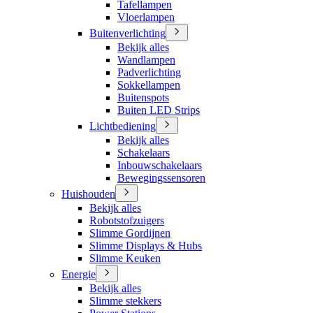
Tafellampen
Vloerlampen
Buitenverlichting
Bekijk alles
Wandlampen
Padverlichting
Sokkellampen
Buitenspots
Buiten LED Strips
Lichtbediening
Bekijk alles
Schakelaars
Inbouwschakelaars
Bewegingssensoren
Huishouden
Bekijk alles
Robotstofzuigers
Slimme Gordijnen
Slimme Displays & Hubs
Slimme Keuken
Energie
Bekijk alles
Slimme stekkers