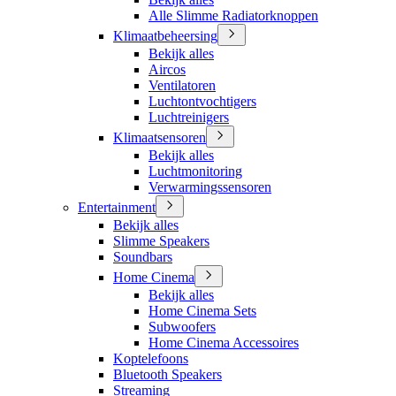
Alle Slimme Radiatorknoppen
Klimaatbeheersing
Bekijk alles
Aircos
Ventilatoren
Luchtontvochtigers
Luchtreinigers
Klimaatsensoren
Bekijk alles
Luchtmonitoring
Verwarmingssensoren
Entertainment
Bekijk alles
Slimme Speakers
Soundbars
Home Cinema
Bekijk alles
Home Cinema Sets
Subwoofers
Home Cinema Accessoires
Koptelefoons
Bluetooth Speakers
Streaming