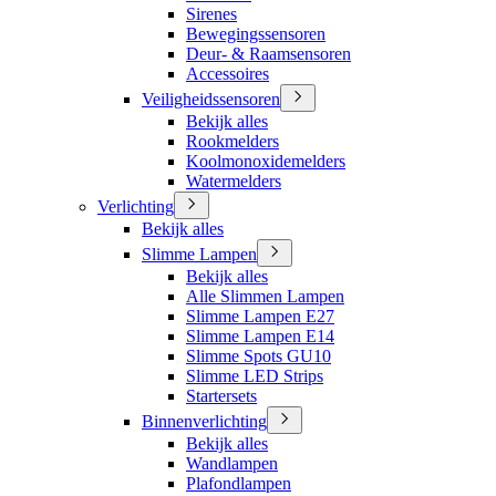
Sirenes
Bewegingssensoren
Deur- & Raamsensoren
Accessoires
Veiligheidssensoren
Bekijk alles
Rookmelders
Koolmonoxidemelders
Watermelders
Verlichting
Bekijk alles
Slimme Lampen
Bekijk alles
Alle Slimmen Lampen
Slimme Lampen E27
Slimme Lampen E14
Slimme Spots GU10
Slimme LED Strips
Startersets
Binnenverlichting
Bekijk alles
Wandlampen
Plafondlampen