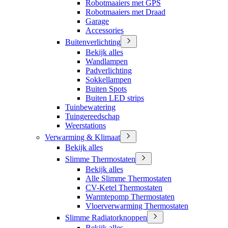
Robotmaaiers met GPS
Robotmaaiers met Draad
Garage
Accessories
Buitenverlichting
Bekijk alles
Wandlampen
Padverlichting
Sokkellampen
Buiten Spots
Buiten LED strips
Tuinbewatering
Tuingereedschap
Weerstations
Verwarming & Klimaat
Bekijk alles
Slimme Thermostaten
Bekijk alles
Alle Slimme Thermostaten
CV-Ketel Thermostaten
Warmtepomp Thermostaten
Vloerverwarming Thermostaten
Slimme Radiatorknoppen
Bekijk alles