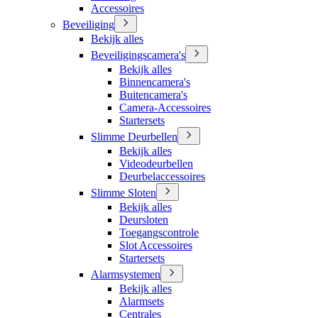
Accessoires
Beveiliging
Bekijk alles
Beveiligingscamera's
Bekijk alles
Binnencamera's
Buitencamera's
Camera-Accessoires
Startersets
Slimme Deurbellen
Bekijk alles
Videodeurbellen
Deurbelaccessoires
Slimme Sloten
Bekijk alles
Deursloten
Toegangscontrole
Slot Accessoires
Startersets
Alarmsystemen
Bekijk alles
Alarmsets
Centrales