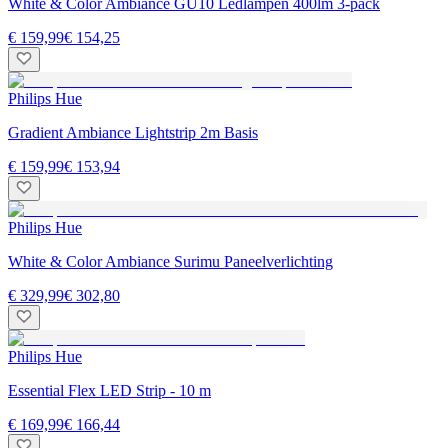
White & Color Ambiance GU10 Ledlampen 400lm 3-pack
€ 159,99
€ 154,25
Philips Hue
Gradient Ambiance Lightstrip 2m Basis
€ 159,99
€ 153,94
Philips Hue
White & Color Ambiance Surimu Paneelverlichting
€ 329,99
€ 302,80
Philips Hue
Essential Flex LED Strip - 10 m
€ 169,99
€ 166,44