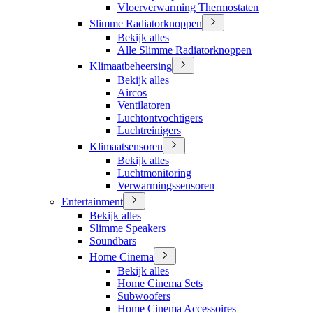
Vloerverwarming Thermostaten
Slimme Radiatorknoppen
Bekijk alles
Alle Slimme Radiatorknoppen
Klimaatbeheersing
Bekijk alles
Aircos
Ventilatoren
Luchtontvochtigers
Luchtreinigers
Klimaatsensoren
Bekijk alles
Luchtmonitoring
Verwarmingssensoren
Entertainment
Bekijk alles
Slimme Speakers
Soundbars
Home Cinema
Bekijk alles
Home Cinema Sets
Subwoofers
Home Cinema Accessoires