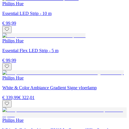
Philips Hue
Essential LED Strip - 10 m
€ 99,99
Philips Hue
Essential Flex LED Strip - 5 m
€ 99,99
Philips Hue
White & Color Ambiance Gradient Signe vloerlamp
€ 339,99
€ 322,01
Philips Hue