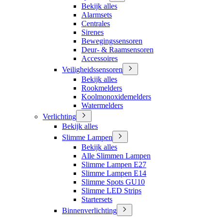
Bekijk alles
Alarmsets
Centrales
Sirenes
Bewegingssensoren
Deur- & Raamsensoren
Accessoires
Veiligheidssensoren
Bekijk alles
Rookmelders
Koolmonoxidemelders
Watermelders
Verlichting
Bekijk alles
Slimme Lampen
Bekijk alles
Alle Slimmen Lampen
Slimme Lampen E27
Slimme Lampen E14
Slimme Spots GU10
Slimme LED Strips
Startersets
Binnenverlichting