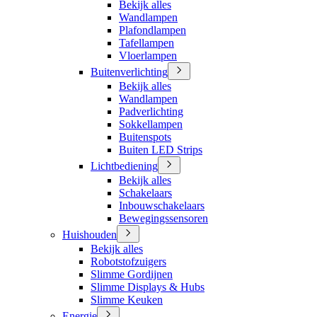
Bekijk alles
Wandlampen
Plafondlampen
Tafellampen
Vloerlampen
Buitenverlichting
Bekijk alles
Wandlampen
Padverlichting
Sokkellampen
Buitenspots
Buiten LED Strips
Lichtbediening
Bekijk alles
Schakelaars
Inbouwschakelaars
Bewegingssensoren
Huishouden
Bekijk alles
Robotstofzuigers
Slimme Gordijnen
Slimme Displays & Hubs
Slimme Keuken
Energie