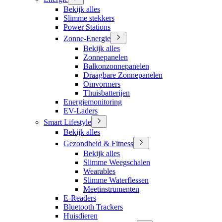
Bekijk alles
Slimme stekkers
Power Stations
Zonne-Energie
Bekijk alles
Zonnepanelen
Balkonzonnepanelen
Draagbare Zonnepanelen
Omvormers
Thuisbatterijen
Energiemonitoring
EV-Laders
Smart Lifestyle
Bekijk alles
Gezondheid & Fitness
Bekijk alles
Slimme Weegschalen
Wearables
Slimme Waterflessen
Meetinstrumenten
E-Readers
Bluetooth Trackers
Huisdieren