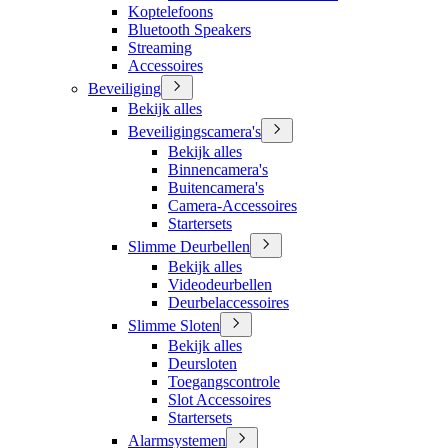
Koptelefoons
Bluetooth Speakers
Streaming
Accessoires
Beveiliging
Bekijk alles
Beveiligingscamera's
Bekijk alles
Binnencamera's
Buitencamera's
Camera-Accessoires
Startersets
Slimme Deurbellen
Bekijk alles
Videodeurbellen
Deurbelaccessoires
Slimme Sloten
Bekijk alles
Deursloten
Toegangscontrole
Slot Accessoires
Startersets
Alarmsystemen