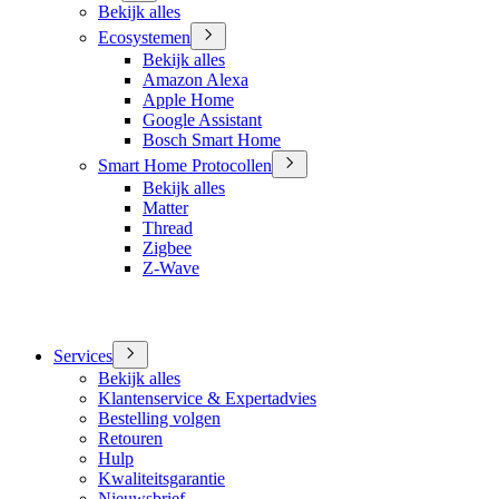
Bekijk alles
Ecosystemen
Bekijk alles
Amazon Alexa
Apple Home
Google Assistant
Bosch Smart Home
Smart Home Protocollen
Bekijk alles
Matter
Thread
Zigbee
Z-Wave
Services
Bekijk alles
Klantenservice & Expertadvies
Bestelling volgen
Retouren
Hulp
Kwaliteitsgarantie
Nieuwsbrief