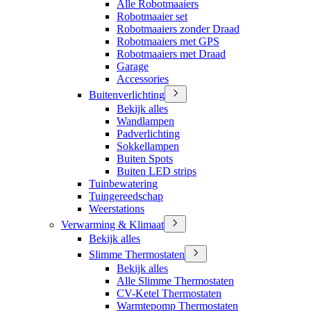
Alle Robotmaaiers
Robotmaaier set
Robotmaaiers zonder Draad
Robotmaaiers met GPS
Robotmaaiers met Draad
Garage
Accessories
Buitenverlichting
Bekijk alles
Wandlampen
Padverlichting
Sokkellampen
Buiten Spots
Buiten LED strips
Tuinbewatering
Tuingereedschap
Weerstations
Verwarming & Klimaat
Bekijk alles
Slimme Thermostaten
Bekijk alles
Alle Slimme Thermostaten
CV-Ketel Thermostaten
Warmtepomp Thermostaten