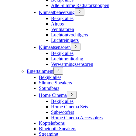
Alle Slimme Radiatorknoppen
Klimaatbeheersing
Bekijk alles
Aircos
Ventilatoren
Luchtontvochtigers
Luchtreinigers
Klimaatsensoren
Bekijk alles
Luchtmonitoring
Verwarmingssensoren
Entertainment
Bekijk alles
Slimme Speakers
Soundbars
Home Cinema
Bekijk alles
Home Cinema Sets
Subwoofers
Home Cinema Accessoires
Koptelefoons
Bluetooth Speakers
Streaming