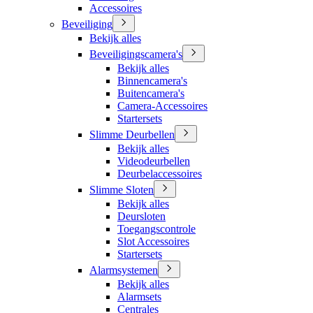
Accessoires
Beveiliging
Bekijk alles
Beveiligingscamera's
Bekijk alles
Binnencamera's
Buitencamera's
Camera-Accessoires
Startersets
Slimme Deurbellen
Bekijk alles
Videodeurbellen
Deurbelaccessoires
Slimme Sloten
Bekijk alles
Deursloten
Toegangscontrole
Slot Accessoires
Startersets
Alarmsystemen
Bekijk alles
Alarmsets
Centrales