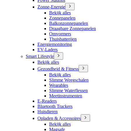
Power Stations
Zonne-Energie
Bekijk alles
Zonnepanelen
Balkonzonnepanelen
Draagbare Zonnepanelen
Omvormers
Thuisbatterijen
Energiemonitoring
EV-Laders
Smart Lifestyle
Bekijk alles
Gezondheid & Fitness
Bekijk alles
Slimme Weegschalen
Wearables
Slimme Waterflessen
Meetinstrumenten
E-Readers
Bluetooth Trackers
Huisdieren
Opladen & Accessoires
Bekijk alles
Magsafe