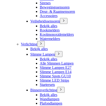
Sirenes
Bewegingssensoren
Deur- & Raamsensoren
Accessoires
Veiligheidssensoren
Bekijk alles
Rookmelders
Koolmonoxidemelders
Watermelders
Verlichting
Bekijk alles
Slimme Lampen
Bekijk alles
Alle Slimmen Lampen
Slimme Lampen E27
Slimme Lampen E14
Slimme Spots GU10
Slimme LED Strips
Startersets
Binnenverlichting
Bekijk alles
Wandlampen
Plafondlampen