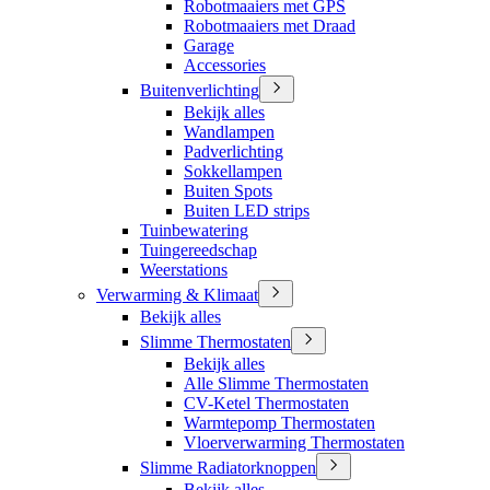
Robotmaaiers met GPS
Robotmaaiers met Draad
Garage
Accessories
Buitenverlichting
Bekijk alles
Wandlampen
Padverlichting
Sokkellampen
Buiten Spots
Buiten LED strips
Tuinbewatering
Tuingereedschap
Weerstations
Verwarming & Klimaat
Bekijk alles
Slimme Thermostaten
Bekijk alles
Alle Slimme Thermostaten
CV-Ketel Thermostaten
Warmtepomp Thermostaten
Vloerverwarming Thermostaten
Slimme Radiatorknoppen
Bekijk alles