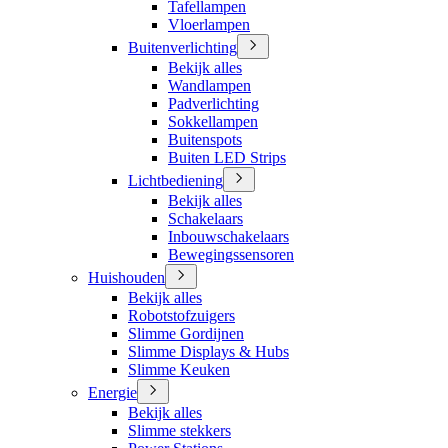
Tafellampen
Vloerlampen
Buitenverlichting
Bekijk alles
Wandlampen
Padverlichting
Sokkellampen
Buitenspots
Buiten LED Strips
Lichtbediening
Bekijk alles
Schakelaars
Inbouwschakelaars
Bewegingssensoren
Huishouden
Bekijk alles
Robotstofzuigers
Slimme Gordijnen
Slimme Displays & Hubs
Slimme Keuken
Energie
Bekijk alles
Slimme stekkers