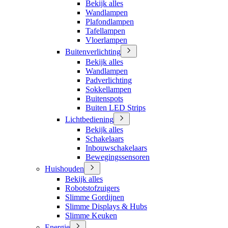
Bekijk alles
Wandlampen
Plafondlampen
Tafellampen
Vloerlampen
Buitenverlichting
Bekijk alles
Wandlampen
Padverlichting
Sokkellampen
Buitenspots
Buiten LED Strips
Lichtbediening
Bekijk alles
Schakelaars
Inbouwschakelaars
Bewegingssensoren
Huishouden
Bekijk alles
Robotstofzuigers
Slimme Gordijnen
Slimme Displays & Hubs
Slimme Keuken
Energie