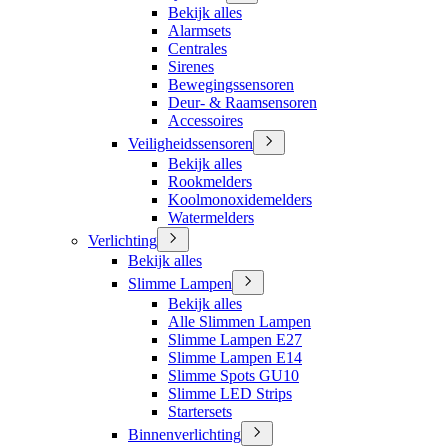
Bekijk alles
Alarmsets
Centrales
Sirenes
Bewegingssensoren
Deur- & Raamsensoren
Accessoires
Veiligheidssensoren
Bekijk alles
Rookmelders
Koolmonoxidemelders
Watermelders
Verlichting
Bekijk alles
Slimme Lampen
Bekijk alles
Alle Slimmen Lampen
Slimme Lampen E27
Slimme Lampen E14
Slimme Spots GU10
Slimme LED Strips
Startersets
Binnenverlichting