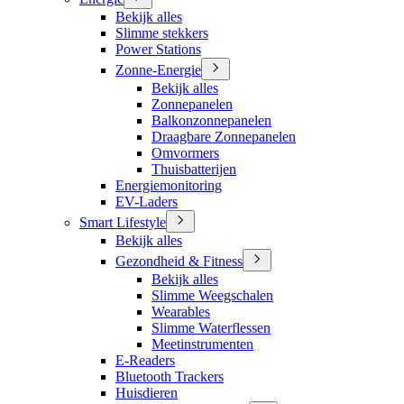
Bekijk alles
Slimme stekkers
Power Stations
Zonne-Energie
Bekijk alles
Zonnepanelen
Balkonzonnepanelen
Draagbare Zonnepanelen
Omvormers
Thuisbatterijen
Energiemonitoring
EV-Laders
Smart Lifestyle
Bekijk alles
Gezondheid & Fitness
Bekijk alles
Slimme Weegschalen
Wearables
Slimme Waterflessen
Meetinstrumenten
E-Readers
Bluetooth Trackers
Huisdieren