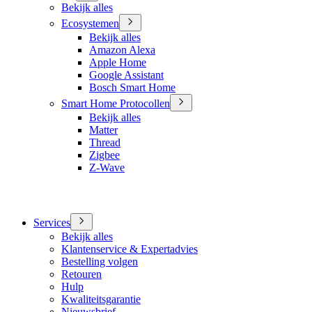
Bekijk alles
Ecosystemen
Bekijk alles
Amazon Alexa
Apple Home
Google Assistant
Bosch Smart Home
Smart Home Protocollen
Bekijk alles
Matter
Thread
Zigbee
Z-Wave
Services
Bekijk alles
Klantenservice & Expertadvies
Bestelling volgen
Retouren
Hulp
Kwaliteitsgarantie
Nieuwsbrief