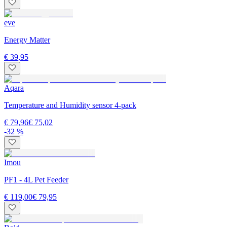
eve
Energy Matter
€ 39,95
Aqara
Temperature and Humidity sensor 4-pack
€ 79,96
€ 75,02
-32 %
Imou
PF1 - 4L Pet Feeder
€ 119,00
€ 79,95