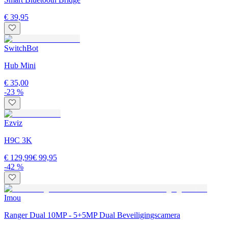
€ 39,95
SwitchBot
Hub Mini
€ 35,00
-23 %
Ezviz
H9C 3K
€ 129,99
€ 99,95
-42 %
Imou
Ranger Dual 10MP - 5+5MP Dual Beveiligingscamera