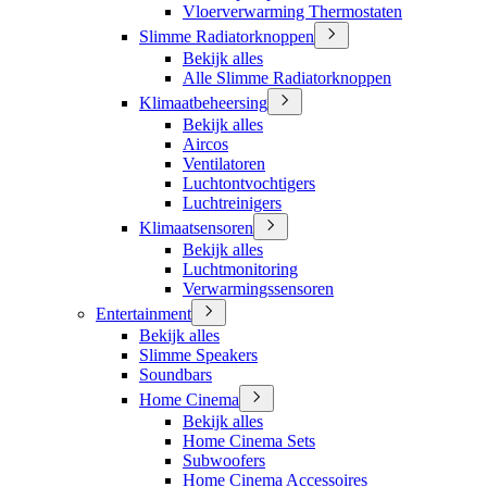
Vloerverwarming Thermostaten
Slimme Radiatorknoppen
Bekijk alles
Alle Slimme Radiatorknoppen
Klimaatbeheersing
Bekijk alles
Aircos
Ventilatoren
Luchtontvochtigers
Luchtreinigers
Klimaatsensoren
Bekijk alles
Luchtmonitoring
Verwarmingssensoren
Entertainment
Bekijk alles
Slimme Speakers
Soundbars
Home Cinema
Bekijk alles
Home Cinema Sets
Subwoofers
Home Cinema Accessoires