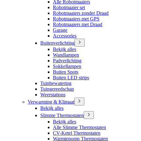
Alle Robotmaaiers
Robotmaaier set
Robotmaaiers zonder Draad
Robotmaaiers met GPS
Robotmaaiers met Draad
Garage
Accessories
Buitenverlichting
Bekijk alles
Wandlampen
Padverlichting
Sokkellampen
Buiten Spots
Buiten LED strips
Tuinbewatering
Tuingereedschap
Weerstations
Verwarming & Klimaat
Bekijk alles
Slimme Thermostaten
Bekijk alles
Alle Slimme Thermostaten
CV-Ketel Thermostaten
Warmtepomp Thermostaten