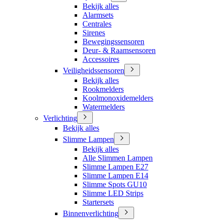
Bekijk alles
Alarmsets
Centrales
Sirenes
Bewegingssensoren
Deur- & Raamsensoren
Accessoires
Veiligheidssensoren
Bekijk alles
Rookmelders
Koolmonoxidemelders
Watermelders
Verlichting
Bekijk alles
Slimme Lampen
Bekijk alles
Alle Slimmen Lampen
Slimme Lampen E27
Slimme Lampen E14
Slimme Spots GU10
Slimme LED Strips
Startersets
Binnenverlichting