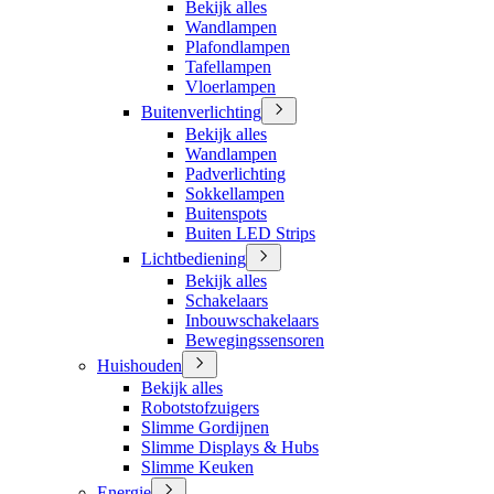
Bekijk alles
Wandlampen
Plafondlampen
Tafellampen
Vloerlampen
Buitenverlichting
Bekijk alles
Wandlampen
Padverlichting
Sokkellampen
Buitenspots
Buiten LED Strips
Lichtbediening
Bekijk alles
Schakelaars
Inbouwschakelaars
Bewegingssensoren
Huishouden
Bekijk alles
Robotstofzuigers
Slimme Gordijnen
Slimme Displays & Hubs
Slimme Keuken
Energie