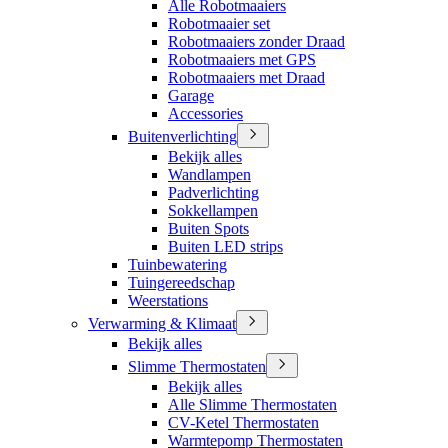
Alle Robotmaaiers
Robotmaaier set
Robotmaaiers zonder Draad
Robotmaaiers met GPS
Robotmaaiers met Draad
Garage
Accessories
Buitenverlichting
Bekijk alles
Wandlampen
Padverlichting
Sokkellampen
Buiten Spots
Buiten LED strips
Tuinbewatering
Tuingereedschap
Weerstations
Verwarming & Klimaat
Bekijk alles
Slimme Thermostaten
Bekijk alles
Alle Slimme Thermostaten
CV-Ketel Thermostaten
Warmtepomp Thermostaten