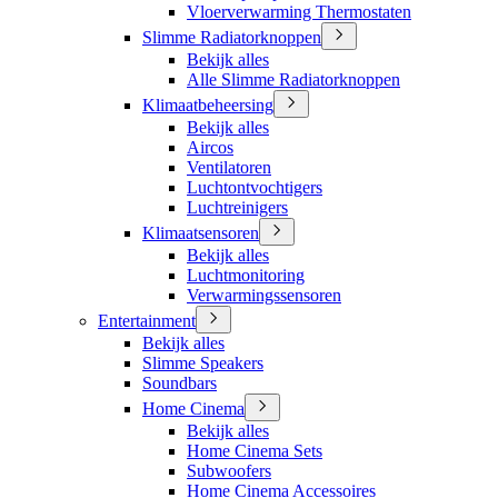
Vloerverwarming Thermostaten
Slimme Radiatorknoppen
Bekijk alles
Alle Slimme Radiatorknoppen
Klimaatbeheersing
Bekijk alles
Aircos
Ventilatoren
Luchtontvochtigers
Luchtreinigers
Klimaatsensoren
Bekijk alles
Luchtmonitoring
Verwarmingssensoren
Entertainment
Bekijk alles
Slimme Speakers
Soundbars
Home Cinema
Bekijk alles
Home Cinema Sets
Subwoofers
Home Cinema Accessoires