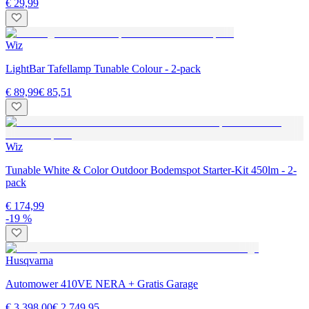
€ 29,99
Wiz
LightBar Tafellamp Tunable Colour - 2-pack
€ 89,99
€ 85,51
Wiz
Tunable White & Color Outdoor Bodemspot Starter-Kit 450lm - 2-
pack
€ 174,99
-19 %
Husqvarna
Automower 410VE NERA + Gratis Garage
€ 3.398,00
€ 2.749,95