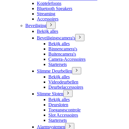
Koptelefoons
Bluetooth Speakers
Streaming
Accessoires
Beveiliging
Bekijk alles
Beveiligingscamera's
Bekijk alles
Binnencamera's
Buitencamera's
Camera-Accessoires
Startersets
Slimme Deurbellen
Bekijk alles
Videodeurbellen
Deurbelaccessoires
Slimme Sloten
Bekijk alles
Deursloten
Toegangscontrole
Slot Accessoires
Startersets
Alarmsystemen