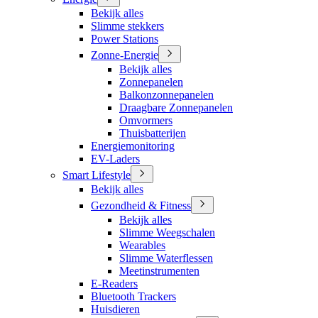
Bekijk alles
Slimme stekkers
Power Stations
Zonne-Energie
Bekijk alles
Zonnepanelen
Balkonzonnepanelen
Draagbare Zonnepanelen
Omvormers
Thuisbatterijen
Energiemonitoring
EV-Laders
Smart Lifestyle
Bekijk alles
Gezondheid & Fitness
Bekijk alles
Slimme Weegschalen
Wearables
Slimme Waterflessen
Meetinstrumenten
E-Readers
Bluetooth Trackers
Huisdieren