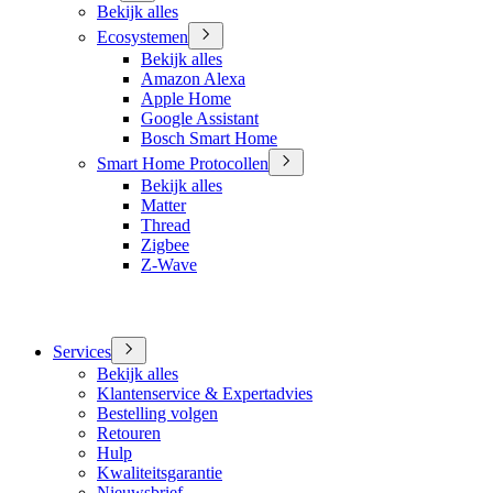
Bekijk alles
Ecosystemen
Bekijk alles
Amazon Alexa
Apple Home
Google Assistant
Bosch Smart Home
Smart Home Protocollen
Bekijk alles
Matter
Thread
Zigbee
Z-Wave
Services
Bekijk alles
Klantenservice & Expertadvies
Bestelling volgen
Retouren
Hulp
Kwaliteitsgarantie
Nieuwsbrief