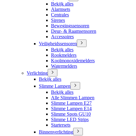
Bekijk alles
Alarmsets
Centrales
Sirenes
Bewegingssensoren
Deur- & Raamsensoren
Accessoires
Veiligheidssensoren
Bekijk alles
Rookmelders
Koolmonoxidemelders
Watermelders
Verlichting
Bekijk alles
Slimme Lampen
Bekijk alles
Alle Slimmen Lampen
Slimme Lampen E27
Slimme Lampen E14
Slimme Spots GU10
Slimme LED Strips
Startersets
Binnenverlichting