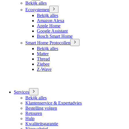
Bekijk alles
Ecosystemen
Bekijk alles
Amazon Alexa
Apple Home
Google Assistant
Bosch Smart Home
Smart Home Protocollen
Bekijk alles
Matter
Thread
Zigbee
Z-Wave
Services
Bekijk alles
Klantenservice & Expertadvies
Bestelling volgen
Retouren
Hulp
Kwaliteitsgarantie
Nieuwsbrief