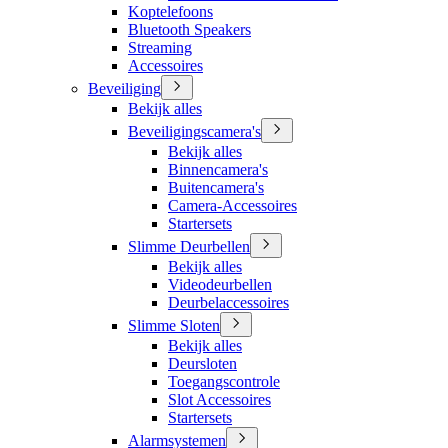
Koptelefoons
Bluetooth Speakers
Streaming
Accessoires
Beveiliging
Bekijk alles
Beveiligingscamera's
Bekijk alles
Binnencamera's
Buitencamera's
Camera-Accessoires
Startersets
Slimme Deurbellen
Bekijk alles
Videodeurbellen
Deurbelaccessoires
Slimme Sloten
Bekijk alles
Deursloten
Toegangscontrole
Slot Accessoires
Startersets
Alarmsystemen