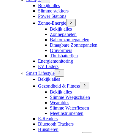
Bekijk alles
Slimme stekkers
Power Stations
Zonne-Energie
Bekijk alles
Zonnepanelen
Balkonzonnepanelen
Draagbare Zonnepanelen
Omvormers
Thuisbatterijen
Energiemonitoring
EV-Laders
Smart Lifestyle
Bekijk alles
Gezondheid & Fitness
Bekijk alles
Slimme Weegschalen
Wearables
Slimme Waterflessen
Meetinstrumenten
E-Readers
Bluetooth Trackers
Huisdieren