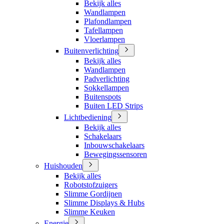
Bekijk alles
Wandlampen
Plafondlampen
Tafellampen
Vloerlampen
Buitenverlichting
Bekijk alles
Wandlampen
Padverlichting
Sokkellampen
Buitenspots
Buiten LED Strips
Lichtbediening
Bekijk alles
Schakelaars
Inbouwschakelaars
Bewegingssensoren
Huishouden
Bekijk alles
Robotstofzuigers
Slimme Gordijnen
Slimme Displays & Hubs
Slimme Keuken
Energie