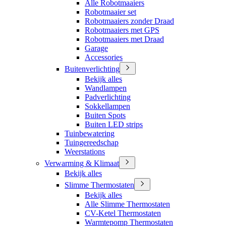
Alle Robotmaaiers
Robotmaaier set
Robotmaaiers zonder Draad
Robotmaaiers met GPS
Robotmaaiers met Draad
Garage
Accessories
Buitenverlichting
Bekijk alles
Wandlampen
Padverlichting
Sokkellampen
Buiten Spots
Buiten LED strips
Tuinbewatering
Tuingereedschap
Weerstations
Verwarming & Klimaat
Bekijk alles
Slimme Thermostaten
Bekijk alles
Alle Slimme Thermostaten
CV-Ketel Thermostaten
Warmtepomp Thermostaten