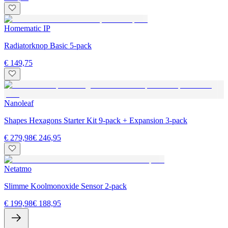
Homematic IP
Radiatorknop Basic 5-pack
€ 149,75
Nanoleaf
Shapes Hexagons Starter Kit 9-pack + Expansion 3-pack
€ 279,98
€ 246,95
Netatmo
Slimme Koolmonoxide Sensor 2-pack
€ 199,98
€ 188,95