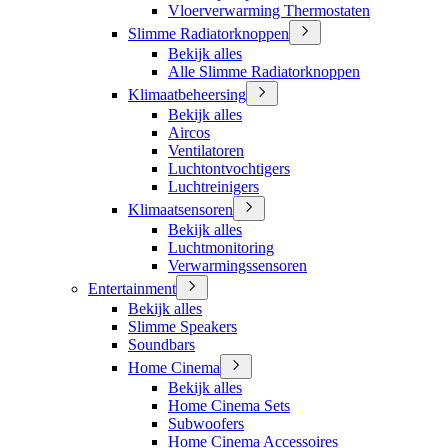
Vloerverwarming Thermostaten
Slimme Radiatorknoppen
Bekijk alles
Alle Slimme Radiatorknoppen
Klimaatbeheersing
Bekijk alles
Aircos
Ventilatoren
Luchtontvochtigers
Luchtreinigers
Klimaatsensoren
Bekijk alles
Luchtmonitoring
Verwarmingssensoren
Entertainment
Bekijk alles
Slimme Speakers
Soundbars
Home Cinema
Bekijk alles
Home Cinema Sets
Subwoofers
Home Cinema Accessoires