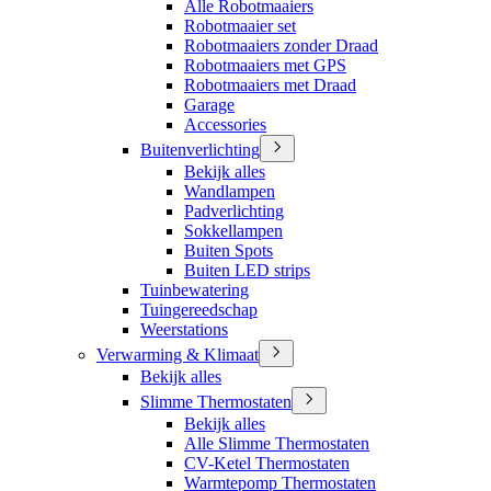
Alle Robotmaaiers
Robotmaaier set
Robotmaaiers zonder Draad
Robotmaaiers met GPS
Robotmaaiers met Draad
Garage
Accessories
Buitenverlichting
Bekijk alles
Wandlampen
Padverlichting
Sokkellampen
Buiten Spots
Buiten LED strips
Tuinbewatering
Tuingereedschap
Weerstations
Verwarming & Klimaat
Bekijk alles
Slimme Thermostaten
Bekijk alles
Alle Slimme Thermostaten
CV-Ketel Thermostaten
Warmtepomp Thermostaten