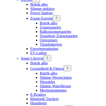
Bekijk alles
Slimme stekkers
Power Stations
Zonne-Energie
Bekijk alles
Zonnepanelen
Balkonzonnepanelen
Draagbare Zonnepanelen
Omvormers
Thuisbatterijen
Energiemonitoring
EV-Laders
Smart Lifestyle
Bekijk alles
Gezondheid & Fitness
Bekijk alles
Slimme Weegschalen
Wearables
Slimme Waterflessen
Meetinstrumenten
E-Readers
Bluetooth Trackers
Huisdieren