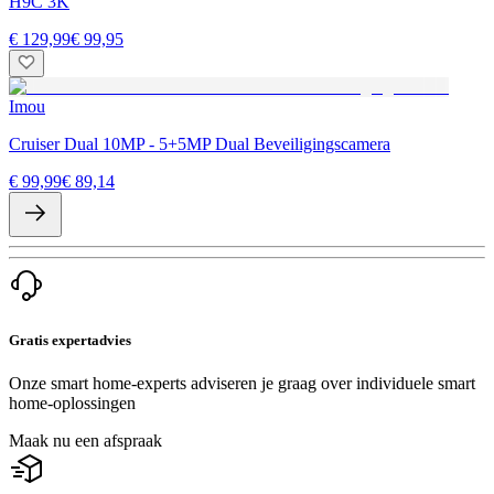
H9C 3K
€ 129,99
€ 99,95
Imou
Cruiser Dual 10MP - 5+5MP Dual Beveiligingscamera
€ 99,99
€ 89,14
Gratis expertadvies
Onze smart home-experts adviseren je graag over individuele smart
home-oplossingen
Maak nu een afspraak