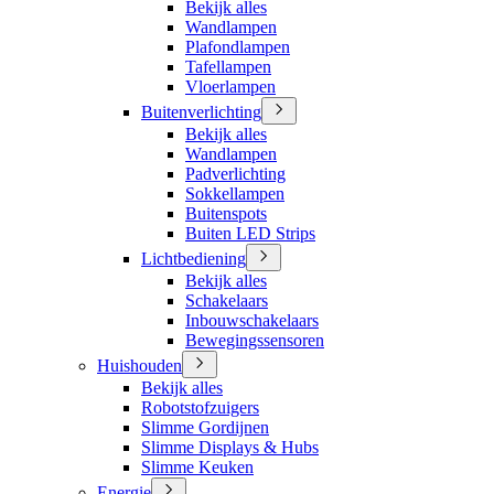
Bekijk alles
Wandlampen
Plafondlampen
Tafellampen
Vloerlampen
Buitenverlichting
Bekijk alles
Wandlampen
Padverlichting
Sokkellampen
Buitenspots
Buiten LED Strips
Lichtbediening
Bekijk alles
Schakelaars
Inbouwschakelaars
Bewegingssensoren
Huishouden
Bekijk alles
Robotstofzuigers
Slimme Gordijnen
Slimme Displays & Hubs
Slimme Keuken
Energie