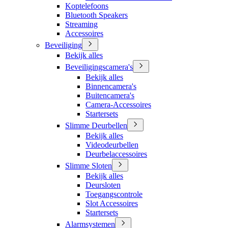
Koptelefoons
Bluetooth Speakers
Streaming
Accessoires
Beveiliging
Bekijk alles
Beveiligingscamera's
Bekijk alles
Binnencamera's
Buitencamera's
Camera-Accessoires
Startersets
Slimme Deurbellen
Bekijk alles
Videodeurbellen
Deurbelaccessoires
Slimme Sloten
Bekijk alles
Deursloten
Toegangscontrole
Slot Accessoires
Startersets
Alarmsystemen