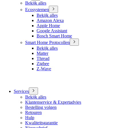
Bekijk alles
Ecosystemen
Bekijk alles
Amazon Alexa
Apple Home
Google Assistant
Bosch Smart Home
Smart Home Protocollen
Bekijk alles
Matter
Thread
Zigbee
Z-Wave
Services
Bekijk alles
Klantenservice & Expertadvies
Bestelling volgen
Retouren
Hulp
Kwaliteitsgarantie
Nieuwsbrief