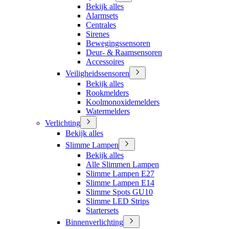
Bekijk alles
Alarmsets
Centrales
Sirenes
Bewegingssensoren
Deur- & Raamsensoren
Accessoires
Veiligheidssensoren
Bekijk alles
Rookmelders
Koolmonoxidemelders
Watermelders
Verlichting
Bekijk alles
Slimme Lampen
Bekijk alles
Alle Slimmen Lampen
Slimme Lampen E27
Slimme Lampen E14
Slimme Spots GU10
Slimme LED Strips
Startersets
Binnenverlichting