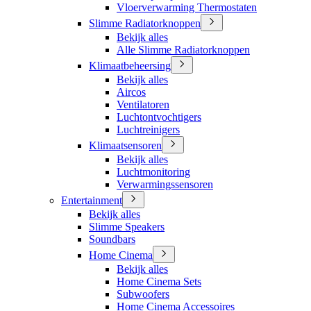
Vloerverwarming Thermostaten
Slimme Radiatorknoppen
Bekijk alles
Alle Slimme Radiatorknoppen
Klimaatbeheersing
Bekijk alles
Aircos
Ventilatoren
Luchtontvochtigers
Luchtreinigers
Klimaatsensoren
Bekijk alles
Luchtmonitoring
Verwarmingssensoren
Entertainment
Bekijk alles
Slimme Speakers
Soundbars
Home Cinema
Bekijk alles
Home Cinema Sets
Subwoofers
Home Cinema Accessoires