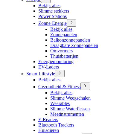
Bekijk alles
Slimme stekkers
Power Stations
Zonne-Energie
Bekijk alles
Zonnepanelen
Balkonzonnepanelen
Draagbare Zonnepanelen
Omvormers
Thuisbatterijen
Energiemonitoring
EV-Laders
Smart Lifestyle
Bekijk alles
Gezondheid & Fitness
Bekijk alles
Slimme Weegschalen
Wearables
Slimme Waterflessen
Meetinstrumenten
E-Readers
Bluetooth Trackers
Huisdieren