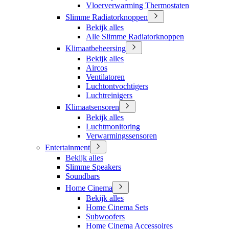
Vloerverwarming Thermostaten
Slimme Radiatorknoppen
Bekijk alles
Alle Slimme Radiatorknoppen
Klimaatbeheersing
Bekijk alles
Aircos
Ventilatoren
Luchtontvochtigers
Luchtreinigers
Klimaatsensoren
Bekijk alles
Luchtmonitoring
Verwarmingssensoren
Entertainment
Bekijk alles
Slimme Speakers
Soundbars
Home Cinema
Bekijk alles
Home Cinema Sets
Subwoofers
Home Cinema Accessoires