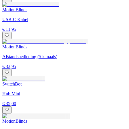
MotionBlinds
USB-C Kabel
€ 11,95
MotionBlinds
Afstandsbediening (5 kanaals)
€ 33,95
SwitchBot
Hub Mini
€ 35,00
MotionBlinds