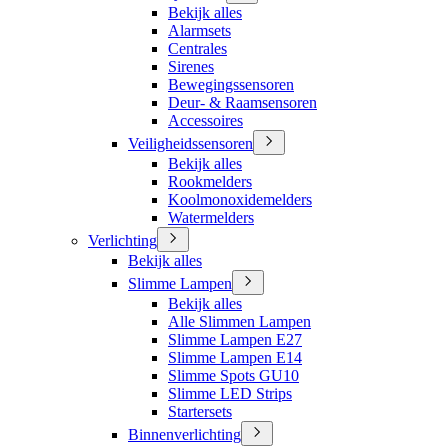
Bekijk alles
Alarmsets
Centrales
Sirenes
Bewegingssensoren
Deur- & Raamsensoren
Accessoires
Veiligheidssensoren
Bekijk alles
Rookmelders
Koolmonoxidemelders
Watermelders
Verlichting
Bekijk alles
Slimme Lampen
Bekijk alles
Alle Slimmen Lampen
Slimme Lampen E27
Slimme Lampen E14
Slimme Spots GU10
Slimme LED Strips
Startersets
Binnenverlichting