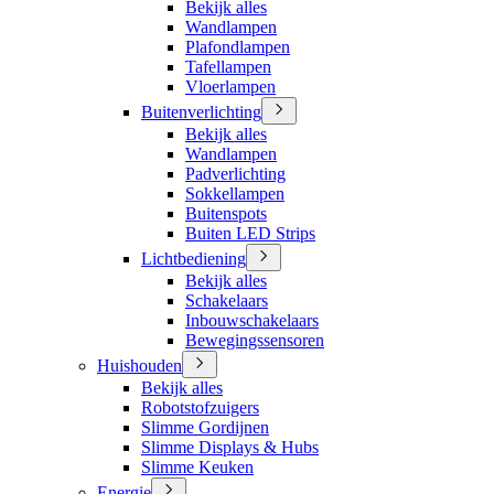
Bekijk alles
Wandlampen
Plafondlampen
Tafellampen
Vloerlampen
Buitenverlichting
Bekijk alles
Wandlampen
Padverlichting
Sokkellampen
Buitenspots
Buiten LED Strips
Lichtbediening
Bekijk alles
Schakelaars
Inbouwschakelaars
Bewegingssensoren
Huishouden
Bekijk alles
Robotstofzuigers
Slimme Gordijnen
Slimme Displays & Hubs
Slimme Keuken
Energie