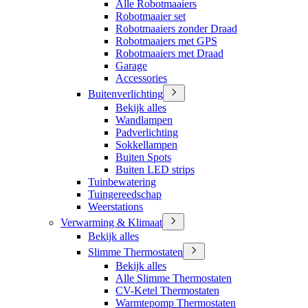
Alle Robotmaaiers
Robotmaaier set
Robotmaaiers zonder Draad
Robotmaaiers met GPS
Robotmaaiers met Draad
Garage
Accessories
Buitenverlichting
Bekijk alles
Wandlampen
Padverlichting
Sokkellampen
Buiten Spots
Buiten LED strips
Tuinbewatering
Tuingereedschap
Weerstations
Verwarming & Klimaat
Bekijk alles
Slimme Thermostaten
Bekijk alles
Alle Slimme Thermostaten
CV-Ketel Thermostaten
Warmtepomp Thermostaten