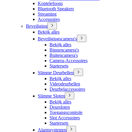
Koptelefoons
Bluetooth Speakers
Streaming
Accessoires
Beveiliging
Bekijk alles
Beveiligingscamera's
Bekijk alles
Binnencamera's
Buitencamera's
Camera-Accessoires
Startersets
Slimme Deurbellen
Bekijk alles
Videodeurbellen
Deurbelaccessoires
Slimme Sloten
Bekijk alles
Deursloten
Toegangscontrole
Slot Accessoires
Startersets
Alarmsystemen