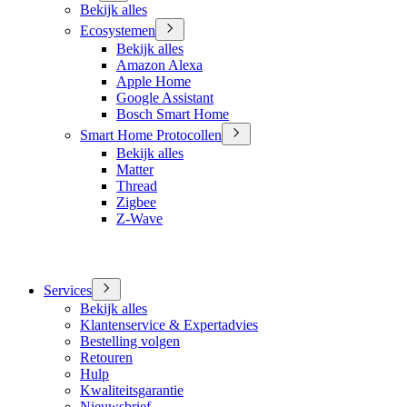
Bekijk alles
Ecosystemen
Bekijk alles
Amazon Alexa
Apple Home
Google Assistant
Bosch Smart Home
Smart Home Protocollen
Bekijk alles
Matter
Thread
Zigbee
Z-Wave
Services
Bekijk alles
Klantenservice & Expertadvies
Bestelling volgen
Retouren
Hulp
Kwaliteitsgarantie
Nieuwsbrief