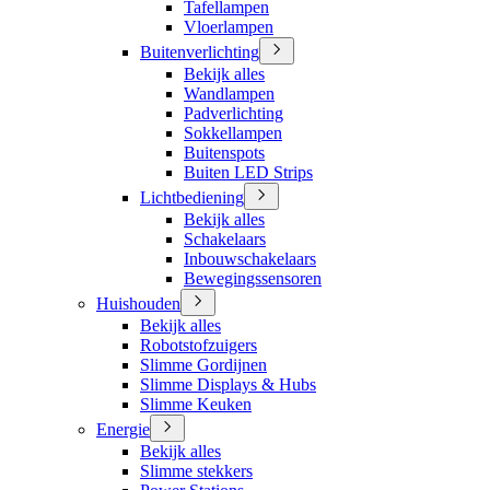
Tafellampen
Vloerlampen
Buitenverlichting
Bekijk alles
Wandlampen
Padverlichting
Sokkellampen
Buitenspots
Buiten LED Strips
Lichtbediening
Bekijk alles
Schakelaars
Inbouwschakelaars
Bewegingssensoren
Huishouden
Bekijk alles
Robotstofzuigers
Slimme Gordijnen
Slimme Displays & Hubs
Slimme Keuken
Energie
Bekijk alles
Slimme stekkers