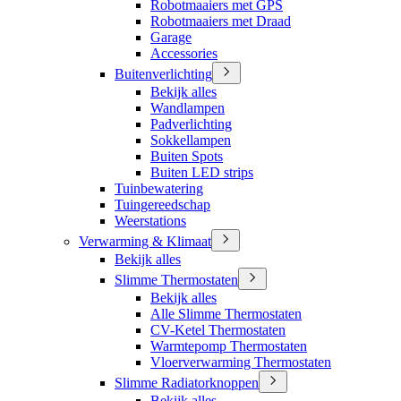
Robotmaaiers met GPS
Robotmaaiers met Draad
Garage
Accessories
Buitenverlichting
Bekijk alles
Wandlampen
Padverlichting
Sokkellampen
Buiten Spots
Buiten LED strips
Tuinbewatering
Tuingereedschap
Weerstations
Verwarming & Klimaat
Bekijk alles
Slimme Thermostaten
Bekijk alles
Alle Slimme Thermostaten
CV-Ketel Thermostaten
Warmtepomp Thermostaten
Vloerverwarming Thermostaten
Slimme Radiatorknoppen
Bekijk alles