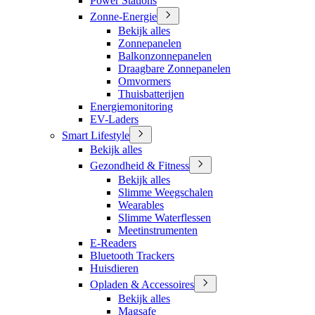
Power Stations
Zonne-Energie
Bekijk alles
Zonnepanelen
Balkonzonnepanelen
Draagbare Zonnepanelen
Omvormers
Thuisbatterijen
Energiemonitoring
EV-Laders
Smart Lifestyle
Bekijk alles
Gezondheid & Fitness
Bekijk alles
Slimme Weegschalen
Wearables
Slimme Waterflessen
Meetinstrumenten
E-Readers
Bluetooth Trackers
Huisdieren
Opladen & Accessoires
Bekijk alles
Magsafe