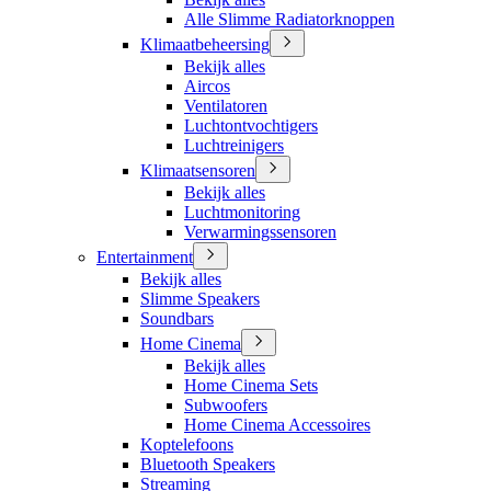
Alle Slimme Radiatorknoppen
Klimaatbeheersing
Bekijk alles
Aircos
Ventilatoren
Luchtontvochtigers
Luchtreinigers
Klimaatsensoren
Bekijk alles
Luchtmonitoring
Verwarmingssensoren
Entertainment
Bekijk alles
Slimme Speakers
Soundbars
Home Cinema
Bekijk alles
Home Cinema Sets
Subwoofers
Home Cinema Accessoires
Koptelefoons
Bluetooth Speakers
Streaming