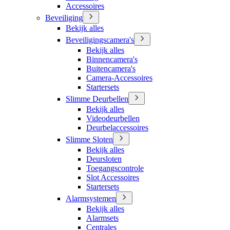
Accessoires
Beveiliging
Bekijk alles
Beveiligingscamera's
Bekijk alles
Binnencamera's
Buitencamera's
Camera-Accessoires
Startersets
Slimme Deurbellen
Bekijk alles
Videodeurbellen
Deurbelaccessoires
Slimme Sloten
Bekijk alles
Deursloten
Toegangscontrole
Slot Accessoires
Startersets
Alarmsystemen
Bekijk alles
Alarmsets
Centrales