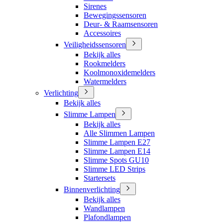
Sirenes
Bewegingssensoren
Deur- & Raamsensoren
Accessoires
Veiligheidssensoren
Bekijk alles
Rookmelders
Koolmonoxidemelders
Watermelders
Verlichting
Bekijk alles
Slimme Lampen
Bekijk alles
Alle Slimmen Lampen
Slimme Lampen E27
Slimme Lampen E14
Slimme Spots GU10
Slimme LED Strips
Startersets
Binnenverlichting
Bekijk alles
Wandlampen
Plafondlampen