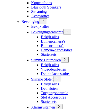
Koptelefoons
Bluetooth Speakers
Streaming
Accessoires
Beveiliging
Bekijk alles
Beveiligingscamera's
Bekijk alles
Binnencamera's
Buitencamera's
Camera-Accessoires
Startersets
Slimme Deurbellen
Bekijk alles
Videodeurbellen
Deurbelaccessoires
Slimme Sloten
Bekijk alles
Deursloten
Toegangscontrole
Slot Accessoires
Startersets
Alarmsystemen