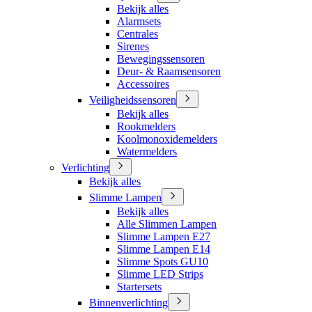
Bekijk alles
Alarmsets
Centrales
Sirenes
Bewegingssensoren
Deur- & Raamsensoren
Accessoires
Veiligheidssensoren
Bekijk alles
Rookmelders
Koolmonoxidemelders
Watermelders
Verlichting
Bekijk alles
Slimme Lampen
Bekijk alles
Alle Slimmen Lampen
Slimme Lampen E27
Slimme Lampen E14
Slimme Spots GU10
Slimme LED Strips
Startersets
Binnenverlichting