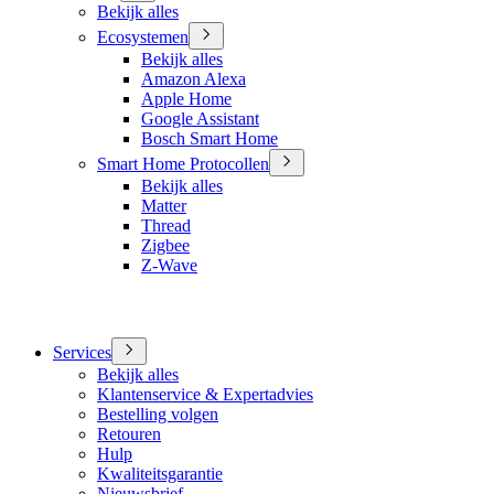
Bekijk alles
Ecosystemen
Bekijk alles
Amazon Alexa
Apple Home
Google Assistant
Bosch Smart Home
Smart Home Protocollen
Bekijk alles
Matter
Thread
Zigbee
Z-Wave
Services
Bekijk alles
Klantenservice & Expertadvies
Bestelling volgen
Retouren
Hulp
Kwaliteitsgarantie
Nieuwsbrief