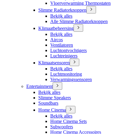
Vloerverwarming Thermostaten
Slimme Radiatorknoppen
Bekijk alles
Alle Slimme Radiatorknoppen
Klimaatbeheersing
Bekijk alles
Aircos
Ventilatoren
Luchtontvochtigers
Luchtreinigers
Klimaatsensoren
Bekijk alles
Luchtmonitoring
Verwarmingssensoren
Entertainment
Bekijk alles
Slimme Speakers
Soundbars
Home Cinema
Bekijk alles
Home Cinema Sets
Subwoofers
Home Cinema Accessoires