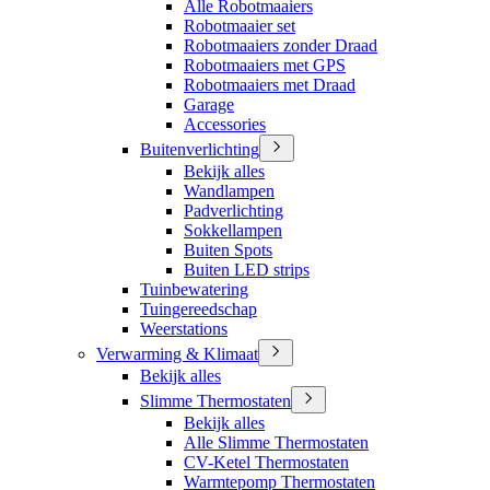
Alle Robotmaaiers
Robotmaaier set
Robotmaaiers zonder Draad
Robotmaaiers met GPS
Robotmaaiers met Draad
Garage
Accessories
Buitenverlichting
Bekijk alles
Wandlampen
Padverlichting
Sokkellampen
Buiten Spots
Buiten LED strips
Tuinbewatering
Tuingereedschap
Weerstations
Verwarming & Klimaat
Bekijk alles
Slimme Thermostaten
Bekijk alles
Alle Slimme Thermostaten
CV-Ketel Thermostaten
Warmtepomp Thermostaten