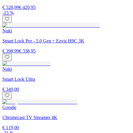
€ 528,99
€ 420,95
-15 %
Nuki
Smart Lock Pro - 5.0 Gen + Ezviz H9C 3K
€ 398,99
€ 338,95
Nuki
Smart Lock Ultra
€ 349,00
Google
Chromecast TV Streamer 4K
€ 119,00
-21 %