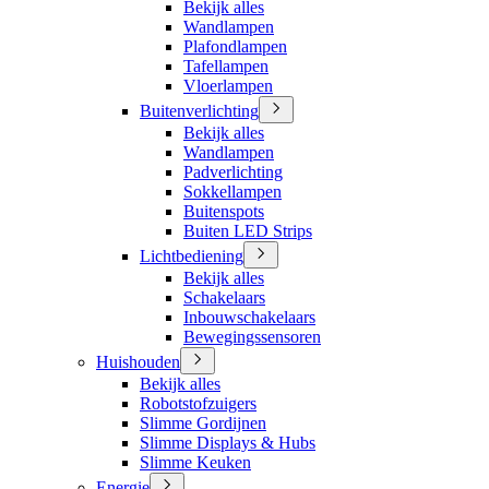
Bekijk alles
Wandlampen
Plafondlampen
Tafellampen
Vloerlampen
Buitenverlichting
Bekijk alles
Wandlampen
Padverlichting
Sokkellampen
Buitenspots
Buiten LED Strips
Lichtbediening
Bekijk alles
Schakelaars
Inbouwschakelaars
Bewegingssensoren
Huishouden
Bekijk alles
Robotstofzuigers
Slimme Gordijnen
Slimme Displays & Hubs
Slimme Keuken
Energie