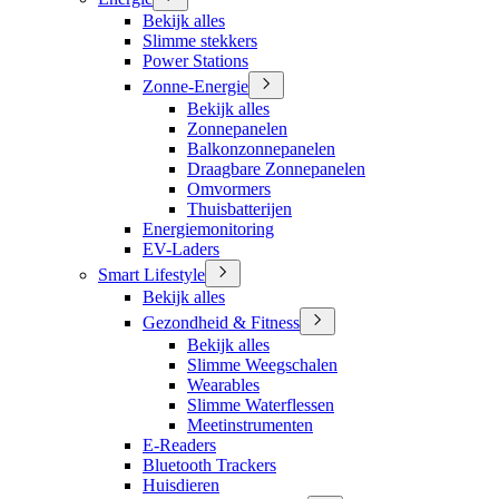
Bekijk alles
Slimme stekkers
Power Stations
Zonne-Energie
Bekijk alles
Zonnepanelen
Balkonzonnepanelen
Draagbare Zonnepanelen
Omvormers
Thuisbatterijen
Energiemonitoring
EV-Laders
Smart Lifestyle
Bekijk alles
Gezondheid & Fitness
Bekijk alles
Slimme Weegschalen
Wearables
Slimme Waterflessen
Meetinstrumenten
E-Readers
Bluetooth Trackers
Huisdieren