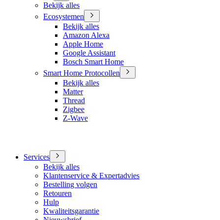
Bekijk alles
Ecosystemen
Bekijk alles
Amazon Alexa
Apple Home
Google Assistant
Bosch Smart Home
Smart Home Protocollen
Bekijk alles
Matter
Thread
Zigbee
Z-Wave
Services
Bekijk alles
Klantenservice & Expertadvies
Bestelling volgen
Retouren
Hulp
Kwaliteitsgarantie
Nieuwsbrief