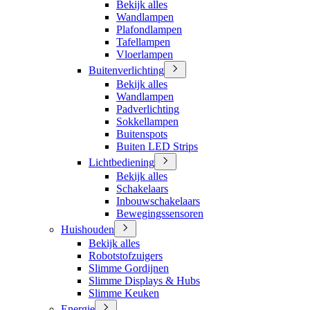
Bekijk alles
Wandlampen
Plafondlampen
Tafellampen
Vloerlampen
Buitenverlichting
Bekijk alles
Wandlampen
Padverlichting
Sokkellampen
Buitenspots
Buiten LED Strips
Lichtbediening
Bekijk alles
Schakelaars
Inbouwschakelaars
Bewegingssensoren
Huishouden
Bekijk alles
Robotstofzuigers
Slimme Gordijnen
Slimme Displays & Hubs
Slimme Keuken
Energie