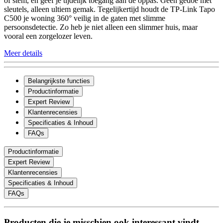
of stem, en geef je tijdelijk toegang aan de oppas. Geen gedoe met
sleutels, alleen ultiem gemak. Tegelijkertijd houdt de TP-Link Tapo
C500 je woning 360° veilig in de gaten met slimme
persoonsdetectie. Zo heb je niet alleen een slimmer huis, maar
vooral een zorgelozer leven.
Meer details
Belangrijkste functies
Productinformatie
Expert Review
Klantenrecensies
Specificaties & Inhoud
FAQs
Productinformatie
Expert Review
Klantenrecensies
Specificaties & Inhoud
FAQs
Producten die je misschien ook interessant vindt