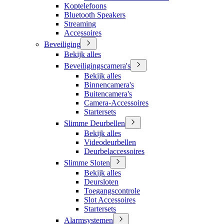
Koptelefoons
Bluetooth Speakers
Streaming
Accessoires
Beveiliging
Bekijk alles
Beveiligingscamera's
Bekijk alles
Binnencamera's
Buitencamera's
Camera-Accessoires
Startersets
Slimme Deurbellen
Bekijk alles
Videodeurbellen
Deurbelaccessoires
Slimme Sloten
Bekijk alles
Deursloten
Toegangscontrole
Slot Accessoires
Startersets
Alarmsystemen