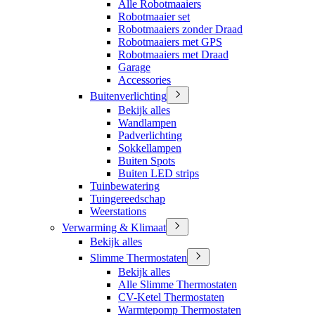
Alle Robotmaaiers
Robotmaaier set
Robotmaaiers zonder Draad
Robotmaaiers met GPS
Robotmaaiers met Draad
Garage
Accessories
Buitenverlichting
Bekijk alles
Wandlampen
Padverlichting
Sokkellampen
Buiten Spots
Buiten LED strips
Tuinbewatering
Tuingereedschap
Weerstations
Verwarming & Klimaat
Bekijk alles
Slimme Thermostaten
Bekijk alles
Alle Slimme Thermostaten
CV-Ketel Thermostaten
Warmtepomp Thermostaten