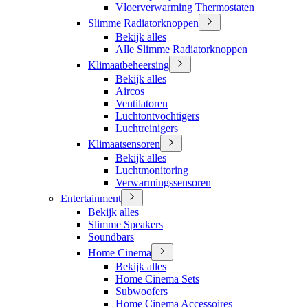
Vloerverwarming Thermostaten
Slimme Radiatorknoppen
Bekijk alles
Alle Slimme Radiatorknoppen
Klimaatbeheersing
Bekijk alles
Aircos
Ventilatoren
Luchtontvochtigers
Luchtreinigers
Klimaatsensoren
Bekijk alles
Luchtmonitoring
Verwarmingssensoren
Entertainment
Bekijk alles
Slimme Speakers
Soundbars
Home Cinema
Bekijk alles
Home Cinema Sets
Subwoofers
Home Cinema Accessoires