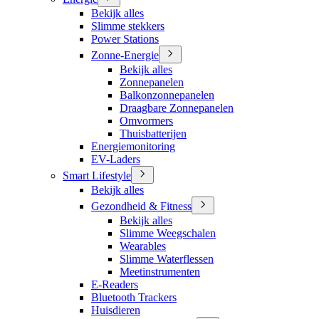
Bekijk alles
Slimme stekkers
Power Stations
Zonne-Energie
Bekijk alles
Zonnepanelen
Balkonzonnepanelen
Draagbare Zonnepanelen
Omvormers
Thuisbatterijen
Energiemonitoring
EV-Laders
Smart Lifestyle
Bekijk alles
Gezondheid & Fitness
Bekijk alles
Slimme Weegschalen
Wearables
Slimme Waterflessen
Meetinstrumenten
E-Readers
Bluetooth Trackers
Huisdieren