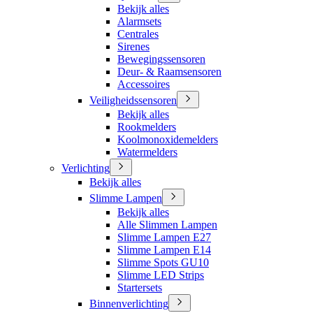
Bekijk alles
Alarmsets
Centrales
Sirenes
Bewegingssensoren
Deur- & Raamsensoren
Accessoires
Veiligheidssensoren
Bekijk alles
Rookmelders
Koolmonoxidemelders
Watermelders
Verlichting
Bekijk alles
Slimme Lampen
Bekijk alles
Alle Slimmen Lampen
Slimme Lampen E27
Slimme Lampen E14
Slimme Spots GU10
Slimme LED Strips
Startersets
Binnenverlichting