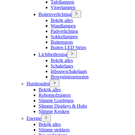
Tafellampen
Vloerlampen
Buitenverlichting
Bekijk alles
Wandlampen
Padverlichting
Sokkellampen
Buitenspots
Buiten LED Strips
Lichtbediening
Bekijk alles
Schakelaars
Inbouwschakelaars
Bewegingssensoren
Huishouden
Bekijk alles
Robotstofzuigers
Slimme Gordijnen
Slimme Displays & Hubs
Slimme Keuken
Energie
Bekijk alles
Slimme stekkers