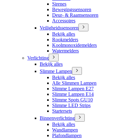
Sirenes
Bewegingssensoren
Deur- & Raamsensoren
Accessoires
Veiligheidssensoren
Bekijk alles
Rookmelders
Koolmonoxidemelders
Watermelders
Verlichting
Bekijk alles
Slimme Lampen
Bekijk alles
Alle Slimmen Lampen
Slimme Lampen E27
Slimme Lampen E14
Slimme Spots GU10
Slimme LED Strips
Startersets
Binnenverlichting
Bekijk alles
Wandlampen
Plafondlampen