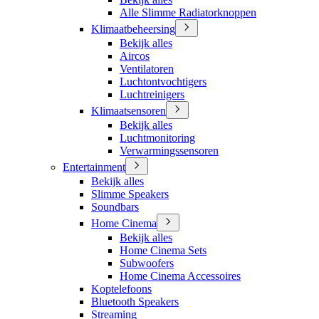
Alle Slimme Radiatorknoppen
Klimaatbeheersing
Bekijk alles
Aircos
Ventilatoren
Luchtontvochtigers
Luchtreinigers
Klimaatsensoren
Bekijk alles
Luchtmonitoring
Verwarmingssensoren
Entertainment
Bekijk alles
Slimme Speakers
Soundbars
Home Cinema
Bekijk alles
Home Cinema Sets
Subwoofers
Home Cinema Accessoires
Koptelefoons
Bluetooth Speakers
Streaming