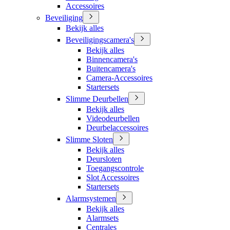
Accessoires
Beveiliging
Bekijk alles
Beveiligingscamera's
Bekijk alles
Binnencamera's
Buitencamera's
Camera-Accessoires
Startersets
Slimme Deurbellen
Bekijk alles
Videodeurbellen
Deurbelaccessoires
Slimme Sloten
Bekijk alles
Deursloten
Toegangscontrole
Slot Accessoires
Startersets
Alarmsystemen
Bekijk alles
Alarmsets
Centrales