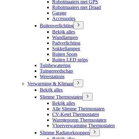
Robotmaaiers met GPS
Robotmaaiers met Draad
Garage
Accessories
Buitenverlichting
Bekijk alles
Wandlampen
Padverlichting
Sokkellampen
Buiten Spots
Buiten LED strips
Tuinbewatering
Tuingereedschap
Weerstations
Verwarming & Klimaat
Bekijk alles
Slimme Thermostaten
Bekijk alles
Alle Slimme Thermostaten
CV-Ketel Thermostaten
Warmtepomp Thermostaten
Vloerverwarming Thermostaten
Slimme Radiatorknoppen
Bekijk alles