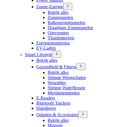
Power Stations
Zonne-Energie
Bekijk alles
Zonnepanelen
Balkonzonnepanelen
Draagbare Zonnepanelen
Omvormers
Thuisbatterijen
Energiemonitoring
EV-Laders
Smart Lifestyle
Bekijk alles
Gezondheid & Fitness
Bekijk alles
Slimme Weegschalen
Wearables
Slimme Waterflessen
Meetinstrumenten
E-Readers
Bluetooth Trackers
Huisdieren
Opladen & Accessoires
Bekijk alles
Magsafe