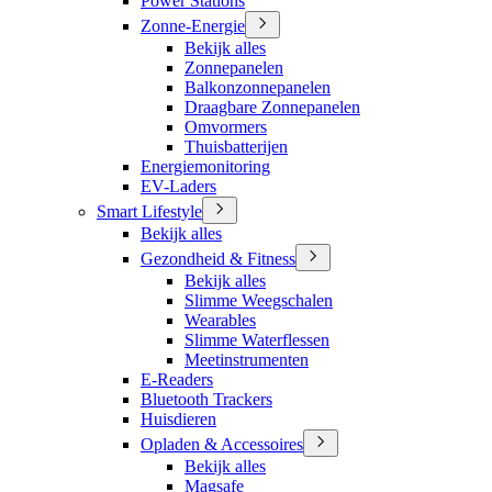
Power Stations
Zonne-Energie
Bekijk alles
Zonnepanelen
Balkonzonnepanelen
Draagbare Zonnepanelen
Omvormers
Thuisbatterijen
Energiemonitoring
EV-Laders
Smart Lifestyle
Bekijk alles
Gezondheid & Fitness
Bekijk alles
Slimme Weegschalen
Wearables
Slimme Waterflessen
Meetinstrumenten
E-Readers
Bluetooth Trackers
Huisdieren
Opladen & Accessoires
Bekijk alles
Magsafe