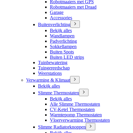
Robotmaaiers met GPS
Robotmaaiers met Draad
Garage
Accessories
Buitenverlichting
Bekijk alles
Wandlampen
Padverlichting
Sokkellampen
Buiten Spots
Buiten LED strips
Tuinbewatering
Tuingereedschap
Weerstations
Verwarming & Klimaat
Bekijk alles
Slimme Thermostaten
Bekijk alles
Alle Slimme Thermostaten
CV-Ketel Thermostaten
Warmtepomp Thermostaten
Vloerverwarming Thermostaten
Slimme Radiatorknoppen
Bekijk alles