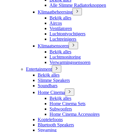
Alle Slimme Radiatorknoppen
Klimaatbeheersing
Bekijk alles
Aircos
Ventilatoren
Luchtontvochtigers
Luchtreinigers
Klimaatsensoren
Bekijk alles
Luchtmonitoring
Verwarmingssensoren
Entertainment
Bekijk alles
Slimme Speakers
Soundbars
Home Cinema
Bekijk alles
Home Cinema Sets
Subwoofers
Home Cinema Accessoires
Koptelefoons
Bluetooth Speakers
Streaming