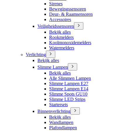
Sirenes
Bewegingssensoren
Deur- & Raamsensoren
Accessoires
Veiligheidssensoren
Bekijk alles
Rookmelders
Koolmonoxidemelders
Watermelders
Verlichting
Bekijk alles
Slimme Lampen
Bekijk alles
Alle Slimmen Lampen
Slimme Lampen E27
Slimme Lampen E14
Slimme Spots GU10
Slimme LED Strips
Startersets
Binnenverlichting
Bekijk alles
Wandlampen
Plafondlampen