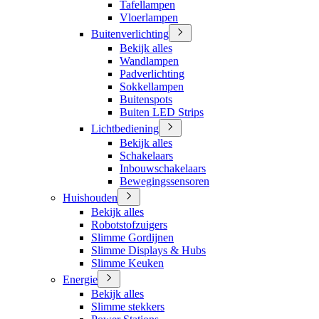
Tafellampen
Vloerlampen
Buitenverlichting
Bekijk alles
Wandlampen
Padverlichting
Sokkellampen
Buitenspots
Buiten LED Strips
Lichtbediening
Bekijk alles
Schakelaars
Inbouwschakelaars
Bewegingssensoren
Huishouden
Bekijk alles
Robotstofzuigers
Slimme Gordijnen
Slimme Displays & Hubs
Slimme Keuken
Energie
Bekijk alles
Slimme stekkers