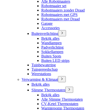
Alle Robotmaaiers
Robotmaaier set
Robotmaaiers zonder Draad
Robotmaaiers met GPS
Robotmaaiers met Draad
Garage
Accessories
Buitenverlichting
Bekijk alles
Wandlampen
Padverlichting
Sokkellampen
Buiten Spots
Buiten LED strips
Tuinbewatering
Tuingereedschap
Weerstations
Verwarming & Klimaat
Bekijk alles
Slimme Thermostaten
Bekijk alles
Alle Slimme Thermostaten
CV-Ketel Thermostaten
Warmtepomp Thermostaten