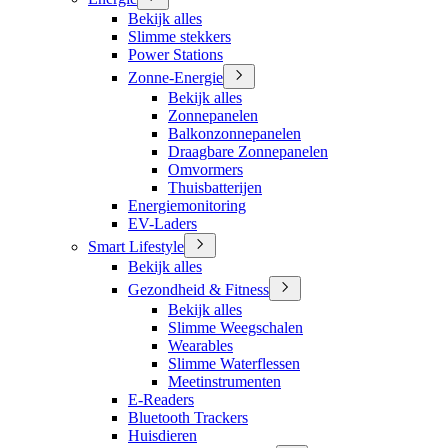
Bekijk alles
Slimme stekkers
Power Stations
Zonne-Energie
Bekijk alles
Zonnepanelen
Balkonzonnepanelen
Draagbare Zonnepanelen
Omvormers
Thuisbatterijen
Energiemonitoring
EV-Laders
Smart Lifestyle
Bekijk alles
Gezondheid & Fitness
Bekijk alles
Slimme Weegschalen
Wearables
Slimme Waterflessen
Meetinstrumenten
E-Readers
Bluetooth Trackers
Huisdieren