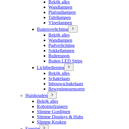
Bekijk alles
Wandlampen
Plafondlampen
Tafellampen
Vloerlampen
Buitenverlichting
Bekijk alles
Wandlampen
Padverlichting
Sokkellampen
Buitenspots
Buiten LED Strips
Lichtbediening
Bekijk alles
Schakelaars
Inbouwschakelaars
Bewegingssensoren
Huishouden
Bekijk alles
Robotstofzuigers
Slimme Gordijnen
Slimme Displays & Hubs
Slimme Keuken
Energie