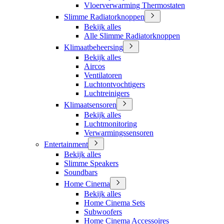
Vloerverwarming Thermostaten
Slimme Radiatorknoppen
Bekijk alles
Alle Slimme Radiatorknoppen
Klimaatbeheersing
Bekijk alles
Aircos
Ventilatoren
Luchtontvochtigers
Luchtreinigers
Klimaatsensoren
Bekijk alles
Luchtmonitoring
Verwarmingssensoren
Entertainment
Bekijk alles
Slimme Speakers
Soundbars
Home Cinema
Bekijk alles
Home Cinema Sets
Subwoofers
Home Cinema Accessoires