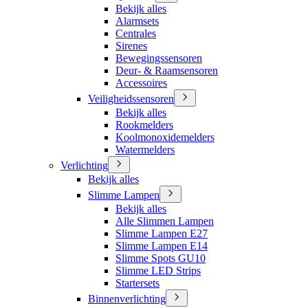
Bekijk alles
Alarmsets
Centrales
Sirenes
Bewegingssensoren
Deur- & Raamsensoren
Accessoires
Veiligheidssensoren
Bekijk alles
Rookmelders
Koolmonoxidemelders
Watermelders
Verlichting
Bekijk alles
Slimme Lampen
Bekijk alles
Alle Slimmen Lampen
Slimme Lampen E27
Slimme Lampen E14
Slimme Spots GU10
Slimme LED Strips
Startersets
Binnenverlichting