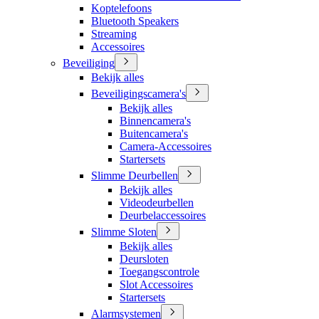
Koptelefoons
Bluetooth Speakers
Streaming
Accessoires
Beveiliging
Bekijk alles
Beveiligingscamera's
Bekijk alles
Binnencamera's
Buitencamera's
Camera-Accessoires
Startersets
Slimme Deurbellen
Bekijk alles
Videodeurbellen
Deurbelaccessoires
Slimme Sloten
Bekijk alles
Deursloten
Toegangscontrole
Slot Accessoires
Startersets
Alarmsystemen