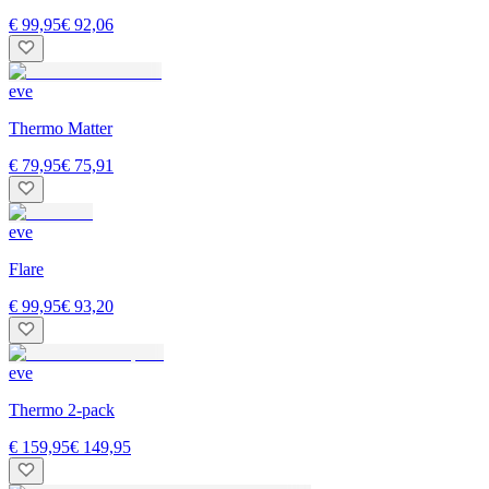
€ 99,95
€ 92,06
eve
Thermo Matter
€ 79,95
€ 75,91
eve
Flare
€ 99,95
€ 93,20
eve
Thermo 2-pack
€ 159,95
€ 149,95