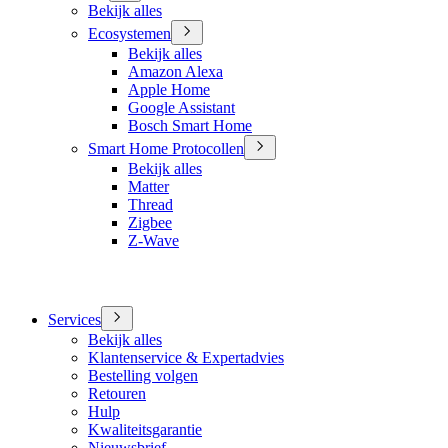
Bekijk alles
Ecosystemen
Bekijk alles
Amazon Alexa
Apple Home
Google Assistant
Bosch Smart Home
Smart Home Protocollen
Bekijk alles
Matter
Thread
Zigbee
Z-Wave
Services
Bekijk alles
Klantenservice & Expertadvies
Bestelling volgen
Retouren
Hulp
Kwaliteitsgarantie
Nieuwsbrief