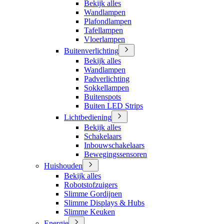
Bekijk alles
Wandlampen
Plafondlampen
Tafellampen
Vloerlampen
Buitenverlichting
Bekijk alles
Wandlampen
Padverlichting
Sokkellampen
Buitenspots
Buiten LED Strips
Lichtbediening
Bekijk alles
Schakelaars
Inbouwschakelaars
Bewegingssensoren
Huishouden
Bekijk alles
Robotstofzuigers
Slimme Gordijnen
Slimme Displays & Hubs
Slimme Keuken
Energie