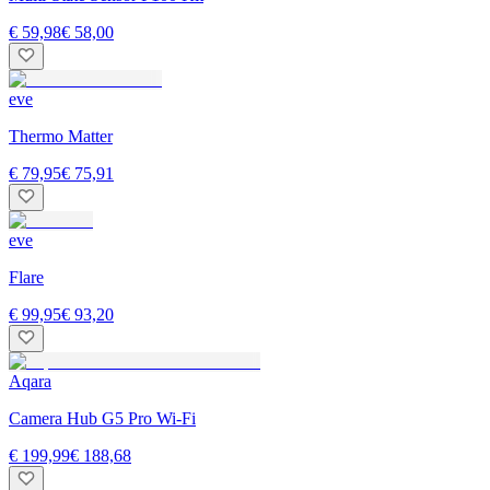
€ 59,98
€ 58,00
eve
Thermo Matter
€ 79,95
€ 75,91
eve
Flare
€ 99,95
€ 93,20
Aqara
Camera Hub G5 Pro Wi-Fi
€ 199,99
€ 188,68