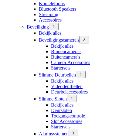
Koptelefoons
Bluetooth Speakers
Streaming
Accessoires
Beveiliging
Bekijk alles
Beveiligingscamera's
Bekijk alles
Binnencamera's
Buitencamera's
Camera-Accessoires
Startersets
Slimme Deurbellen
Bekijk alles
Videodeurbellen
Deurbelaccessoires
Slimme Sloten
Bekijk alles
Deursloten
Toegangscontrole
Slot Accessoires
Startersets
Alarmsystemen