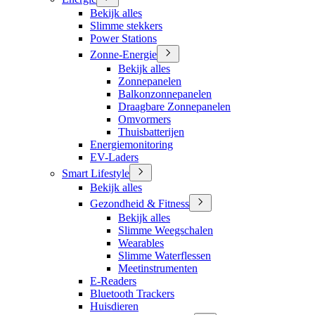
Bekijk alles
Slimme stekkers
Power Stations
Zonne-Energie
Bekijk alles
Zonnepanelen
Balkonzonnepanelen
Draagbare Zonnepanelen
Omvormers
Thuisbatterijen
Energiemonitoring
EV-Laders
Smart Lifestyle
Bekijk alles
Gezondheid & Fitness
Bekijk alles
Slimme Weegschalen
Wearables
Slimme Waterflessen
Meetinstrumenten
E-Readers
Bluetooth Trackers
Huisdieren