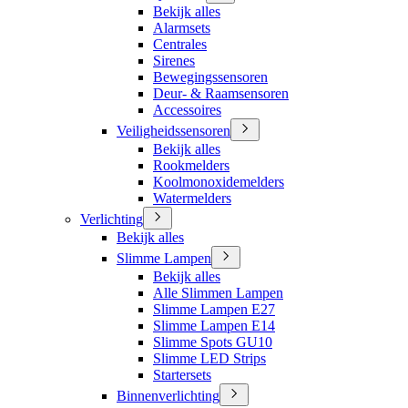
Bekijk alles
Alarmsets
Centrales
Sirenes
Bewegingssensoren
Deur- & Raamsensoren
Accessoires
Veiligheidssensoren
Bekijk alles
Rookmelders
Koolmonoxidemelders
Watermelders
Verlichting
Bekijk alles
Slimme Lampen
Bekijk alles
Alle Slimmen Lampen
Slimme Lampen E27
Slimme Lampen E14
Slimme Spots GU10
Slimme LED Strips
Startersets
Binnenverlichting