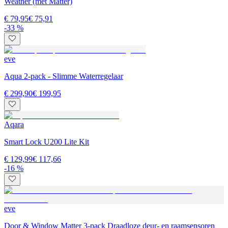
Weather (met Matter)
€ 79,95
€ 75,91
-33 %
eve
Aqua 2-pack - Slimme Waterregelaar
€ 299,90
€ 199,95
Aqara
Smart Lock U200 Lite Kit
€ 129,99
€ 117,66
-16 %
eve
Door & Window Matter 3-pack Draadloze deur- en raamsensoren