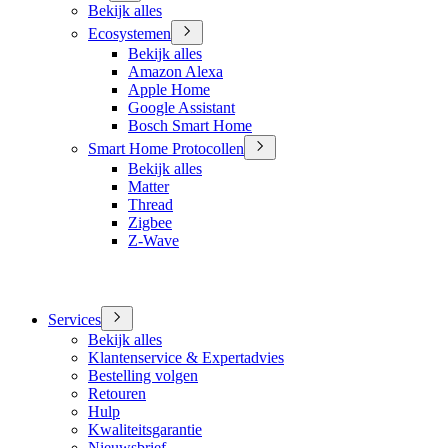
Bekijk alles
Ecosystemen
Bekijk alles
Amazon Alexa
Apple Home
Google Assistant
Bosch Smart Home
Smart Home Protocollen
Bekijk alles
Matter
Thread
Zigbee
Z-Wave
Services
Bekijk alles
Klantenservice & Expertadvies
Bestelling volgen
Retouren
Hulp
Kwaliteitsgarantie
Nieuwsbrief