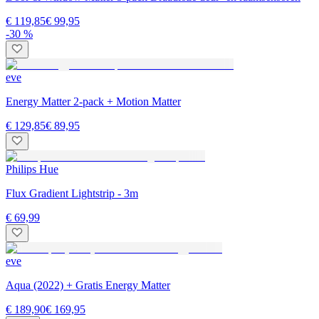
€ 119,85
€ 99,95
-30 %
eve
Energy Matter 2-pack + Motion Matter
€ 129,85
€ 89,95
Philips Hue
Flux Gradient Lightstrip - 3m
€ 69,99
eve
Aqua (2022) + Gratis Energy Matter
€ 189,90
€ 169,95