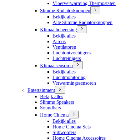
Vloerverwarming Thermostaten
Slimme Radiatorknoppen
Bekijk alles
Alle Slimme Radiatorknoppen
Klimaatbeheersing
Bekijk alles
Aircos
Ventilatoren
Luchtontvochtigers
Luchtreinigers
Klimaatsensoren
Bekijk alles
Luchtmonitoring
Verwarmingssensoren
Entertainment
Bekijk alles
Slimme Speakers
Soundbars
Home Cinema
Bekijk alles
Home Cinema Sets
Subwoofers
Home Cinema Accessoires