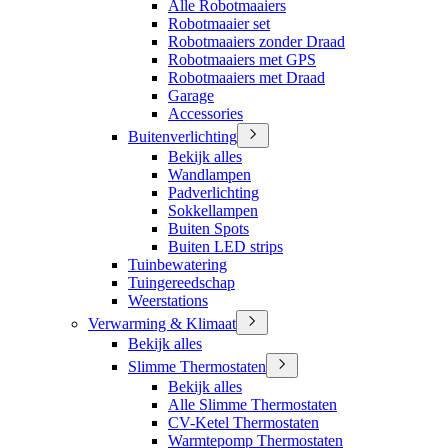
Alle Robotmaaiers
Robotmaaier set
Robotmaaiers zonder Draad
Robotmaaiers met GPS
Robotmaaiers met Draad
Garage
Accessories
Buitenverlichting
Bekijk alles
Wandlampen
Padverlichting
Sokkellampen
Buiten Spots
Buiten LED strips
Tuinbewatering
Tuingereedschap
Weerstations
Verwarming & Klimaat
Bekijk alles
Slimme Thermostaten
Bekijk alles
Alle Slimme Thermostaten
CV-Ketel Thermostaten
Warmtepomp Thermostaten