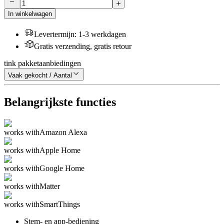
In winkelwagen
Levertermijn
:
1-3 werkdagen
Gratis verzending, gratis retour
tink pakketaanbiedingen
Vaak gekocht / Aantal
Belangrijkste functies
works with
Amazon Alexa
works with
Apple Home
works with
Google Home
works with
Matter
works with
SmartThings
Stem- en app-bediening