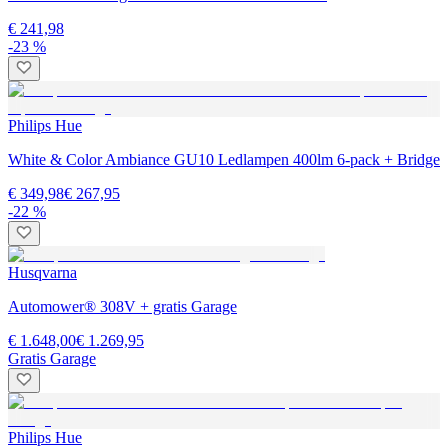
€ 241,98
-23 %
Philips Hue
White & Color Ambiance GU10 Ledlampen 400lm 6-pack + Bridge
€ 349,98
€ 267,95
-22 %
Husqvarna
Automower® 308V + gratis Garage
€ 1.648,00
€ 1.269,95
Gratis Garage
Philips Hue