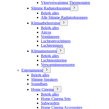
Vloerverwarming Thermostaten
Slimme Radiatorknoppen
Bekijk alles
Alle Slimme Radiatorknoppen
Klimaatbeheersing
Bekijk alles
Aircos
Ventilatoren
Luchtontvochtigers
Luchtreinigers
Klimaatsensoren
Bekijk alles
Luchtmonitoring
Verwarmingssensoren
Entertainment
Bekijk alles
Slimme Speakers
Soundbars
Home Cinema
Bekijk alles
Home Cinema Sets
Subwoofers
Home Cinema Accessoires