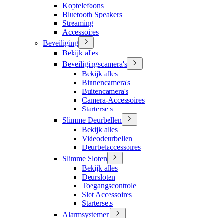
Koptelefoons
Bluetooth Speakers
Streaming
Accessoires
Beveiliging
Bekijk alles
Beveiligingscamera's
Bekijk alles
Binnencamera's
Buitencamera's
Camera-Accessoires
Startersets
Slimme Deurbellen
Bekijk alles
Videodeurbellen
Deurbelaccessoires
Slimme Sloten
Bekijk alles
Deursloten
Toegangscontrole
Slot Accessoires
Startersets
Alarmsystemen