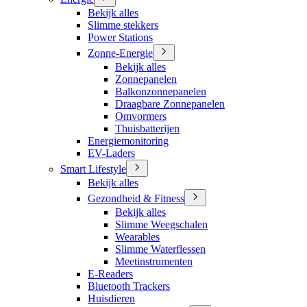
Bekijk alles
Slimme stekkers
Power Stations
Zonne-Energie
Bekijk alles
Zonnepanelen
Balkonzonnepanelen
Draagbare Zonnepanelen
Omvormers
Thuisbatterijen
Energiemonitoring
EV-Laders
Smart Lifestyle
Bekijk alles
Gezondheid & Fitness
Bekijk alles
Slimme Weegschalen
Wearables
Slimme Waterflessen
Meetinstrumenten
E-Readers
Bluetooth Trackers
Huisdieren