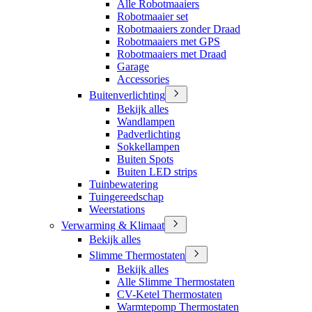
Alle Robotmaaiers
Robotmaaier set
Robotmaaiers zonder Draad
Robotmaaiers met GPS
Robotmaaiers met Draad
Garage
Accessories
Buitenverlichting
Bekijk alles
Wandlampen
Padverlichting
Sokkellampen
Buiten Spots
Buiten LED strips
Tuinbewatering
Tuingereedschap
Weerstations
Verwarming & Klimaat
Bekijk alles
Slimme Thermostaten
Bekijk alles
Alle Slimme Thermostaten
CV-Ketel Thermostaten
Warmtepomp Thermostaten