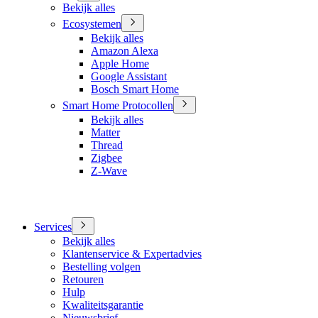
Bekijk alles
Ecosystemen
Bekijk alles
Amazon Alexa
Apple Home
Google Assistant
Bosch Smart Home
Smart Home Protocollen
Bekijk alles
Matter
Thread
Zigbee
Z-Wave
Services
Bekijk alles
Klantenservice & Expertadvies
Bestelling volgen
Retouren
Hulp
Kwaliteitsgarantie
Nieuwsbrief