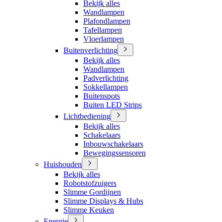
Bekijk alles
Wandlampen
Plafondlampen
Tafellampen
Vloerlampen
Buitenverlichting
Bekijk alles
Wandlampen
Padverlichting
Sokkellampen
Buitenspots
Buiten LED Strips
Lichtbediening
Bekijk alles
Schakelaars
Inbouwschakelaars
Bewegingssensoren
Huishouden
Bekijk alles
Robotstofzuigers
Slimme Gordijnen
Slimme Displays & Hubs
Slimme Keuken
Energie