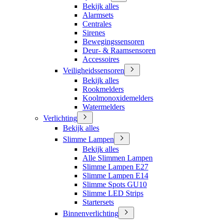
Bekijk alles
Alarmsets
Centrales
Sirenes
Bewegingssensoren
Deur- & Raamsensoren
Accessoires
Veiligheidssensoren
Bekijk alles
Rookmelders
Koolmonoxidemelders
Watermelders
Verlichting
Bekijk alles
Slimme Lampen
Bekijk alles
Alle Slimmen Lampen
Slimme Lampen E27
Slimme Lampen E14
Slimme Spots GU10
Slimme LED Strips
Startersets
Binnenverlichting