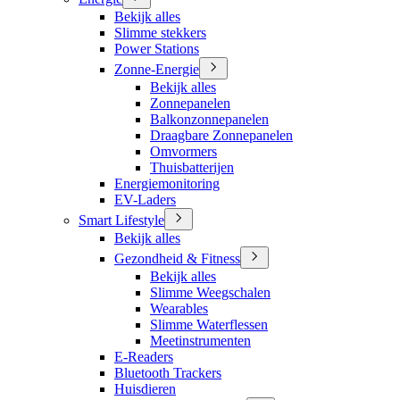
Bekijk alles
Slimme stekkers
Power Stations
Zonne-Energie
Bekijk alles
Zonnepanelen
Balkonzonnepanelen
Draagbare Zonnepanelen
Omvormers
Thuisbatterijen
Energiemonitoring
EV-Laders
Smart Lifestyle
Bekijk alles
Gezondheid & Fitness
Bekijk alles
Slimme Weegschalen
Wearables
Slimme Waterflessen
Meetinstrumenten
E-Readers
Bluetooth Trackers
Huisdieren