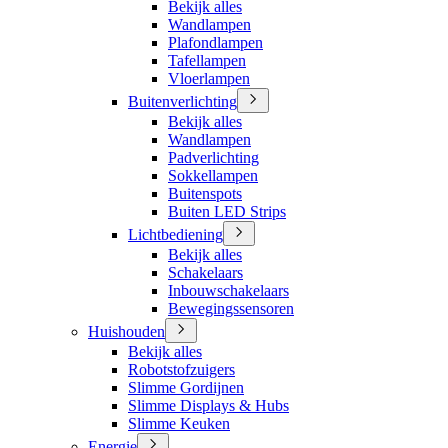
Bekijk alles
Wandlampen
Plafondlampen
Tafellampen
Vloerlampen
Buitenverlichting
Bekijk alles
Wandlampen
Padverlichting
Sokkellampen
Buitenspots
Buiten LED Strips
Lichtbediening
Bekijk alles
Schakelaars
Inbouwschakelaars
Bewegingssensoren
Huishouden
Bekijk alles
Robotstofzuigers
Slimme Gordijnen
Slimme Displays & Hubs
Slimme Keuken
Energie