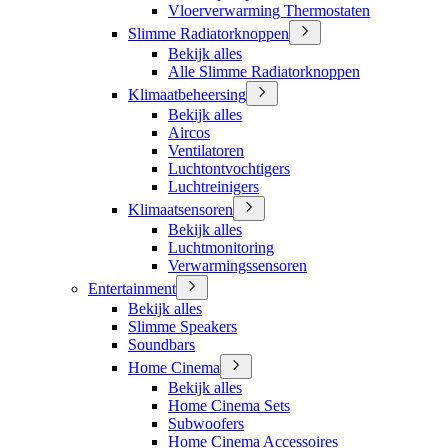
Vloerverwarming Thermostaten
Slimme Radiatorknoppen
Bekijk alles
Alle Slimme Radiatorknoppen
Klimaatbeheersing
Bekijk alles
Aircos
Ventilatoren
Luchtontvochtigers
Luchtreinigers
Klimaatsensoren
Bekijk alles
Luchtmonitoring
Verwarmingssensoren
Entertainment
Bekijk alles
Slimme Speakers
Soundbars
Home Cinema
Bekijk alles
Home Cinema Sets
Subwoofers
Home Cinema Accessoires