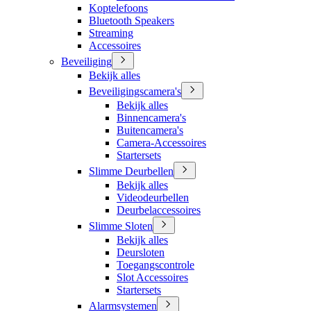
Koptelefoons
Bluetooth Speakers
Streaming
Accessoires
Beveiliging
Bekijk alles
Beveiligingscamera's
Bekijk alles
Binnencamera's
Buitencamera's
Camera-Accessoires
Startersets
Slimme Deurbellen
Bekijk alles
Videodeurbellen
Deurbelaccessoires
Slimme Sloten
Bekijk alles
Deursloten
Toegangscontrole
Slot Accessoires
Startersets
Alarmsystemen