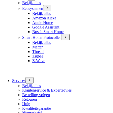
Bekijk alles
Ecosystemen
Bekijk alles
Amazon Alexa
Apple Home
Google Assistant
Bosch Smart Home
Smart Home Protocollen
Bekijk alles
Matter
Thread
Zigbee
Z-Wave
Services
Bekijk alles
Klantenservice & Expertadvies
Bestelling volgen
Retouren
Hulp
Kwaliteitsgarantie
Nieuwsbrief