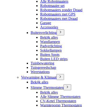
Alle Robotmaaiers
Robotmaaier set
Robotmaaiers zonder Draad
Robotmaaiers met GPS
Robotmaaiers met Draad
Garage
Accessories
Buitenverlichting
Bekijk alles
Wandlampen
Padverlichting
Sokkellampen
Buiten Spots
Buiten LED strips
Tuinbewatering
Tuingereedschap
Weerstations
Verwarming & Klimaat
Bekijk alles
Slimme Thermostaten
Bekijk alles
Alle Slimme Thermostaten
CV-Ketel Thermostaten
Warmtepomp Thermostaten