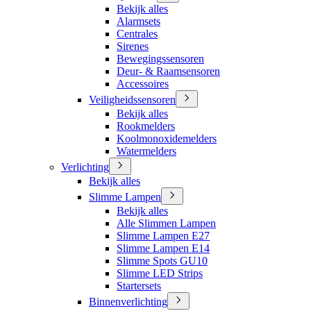
Bekijk alles
Alarmsets
Centrales
Sirenes
Bewegingssensoren
Deur- & Raamsensoren
Accessoires
Veiligheidssensoren
Bekijk alles
Rookmelders
Koolmonoxidemelders
Watermelders
Verlichting
Bekijk alles
Slimme Lampen
Bekijk alles
Alle Slimmen Lampen
Slimme Lampen E27
Slimme Lampen E14
Slimme Spots GU10
Slimme LED Strips
Startersets
Binnenverlichting