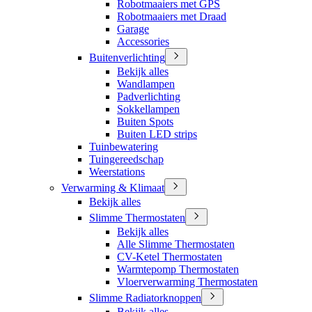
Robotmaaiers met GPS
Robotmaaiers met Draad
Garage
Accessories
Buitenverlichting
Bekijk alles
Wandlampen
Padverlichting
Sokkellampen
Buiten Spots
Buiten LED strips
Tuinbewatering
Tuingereedschap
Weerstations
Verwarming & Klimaat
Bekijk alles
Slimme Thermostaten
Bekijk alles
Alle Slimme Thermostaten
CV-Ketel Thermostaten
Warmtepomp Thermostaten
Vloerverwarming Thermostaten
Slimme Radiatorknoppen
Bekijk alles