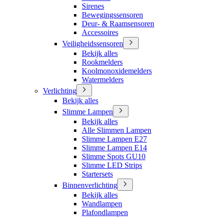
Sirenes
Bewegingssensoren
Deur- & Raamsensoren
Accessoires
Veiligheidssensoren
Bekijk alles
Rookmelders
Koolmonoxidemelders
Watermelders
Verlichting
Bekijk alles
Slimme Lampen
Bekijk alles
Alle Slimmen Lampen
Slimme Lampen E27
Slimme Lampen E14
Slimme Spots GU10
Slimme LED Strips
Startersets
Binnenverlichting
Bekijk alles
Wandlampen
Plafondlampen