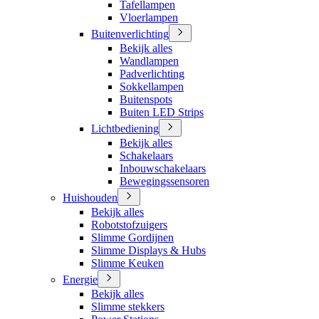
Tafellampen
Vloerlampen
Buitenverlichting
Bekijk alles
Wandlampen
Padverlichting
Sokkellampen
Buitenspots
Buiten LED Strips
Lichtbediening
Bekijk alles
Schakelaars
Inbouwschakelaars
Bewegingssensoren
Huishouden
Bekijk alles
Robotstofzuigers
Slimme Gordijnen
Slimme Displays & Hubs
Slimme Keuken
Energie
Bekijk alles
Slimme stekkers