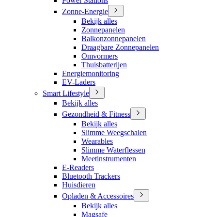
Power Stations
Zonne-Energie
Bekijk alles
Zonnepanelen
Balkonzonnepanelen
Draagbare Zonnepanelen
Omvormers
Thuisbatterijen
Energiemonitoring
EV-Laders
Smart Lifestyle
Bekijk alles
Gezondheid & Fitness
Bekijk alles
Slimme Weegschalen
Wearables
Slimme Waterflessen
Meetinstrumenten
E-Readers
Bluetooth Trackers
Huisdieren
Opladen & Accessoires
Bekijk alles
Magsafe