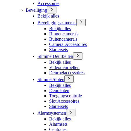
Accessoires
Beveiliging
Bekijk alles
Beveiligingscamera's
Bekijk alles
Binnencamera's
Buitencamera's
Camera-Accessoires
Startersets
Slimme Deurbellen
Bekijk alles
Videodeurbellen
Deurbelaccessoires
Slimme Sloten
Bekijk alles
Deursloten
Toegangscontrole
Slot Accessoires
Startersets
Alarmsystemen
Bekijk alles
Alarmsets
Centrales