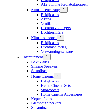
Alle Slimme Radiatorknoppen
Klimaatbeheersing
Bekijk alles
Aircos
Ventilatoren
Luchtontvochtigers
Luchtreinigers
Klimaatsensoren
Bekijk alles
Luchtmonitoring
Verwarmingssensoren
Entertainment
Bekijk alles
Slimme Speakers
Soundbars
Home Cinema
Bekijk alles
Home Cinema Sets
Subwoofers
Home Cinema Accessoires
Koptelefoons
Bluetooth Speakers
Streaming